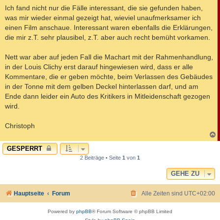
Ich fand nicht nur die Fälle interessant, die sie gefunden haben,
was mir wieder einmal gezeigt hat, wieviel unaufmerksamer ich
einen Film anschaue. Interessant waren ebenfalls die Erklärungen,
die mir z.T. sehr plausibel, z.T. aber auch recht bemüht vorkamen.
Nett war aber auf jeden Fall die Machart mit der Rahmenhandlung,
in der Louis Clichy erst darauf hingewiesen wird, dass er alle
Kommentare, die er geben möchte, beim Verlassen des Gebäudes
in der Tonne mit dem gelben Deckel hinterlassen darf, und am
Ende dann leider ein Auto des Kritikers in Mitleidenschaft gezogen
wird.
Christoph
c
GESPERRT
2 Beiträge • Seite
1
von
1
GEHE ZU
Hauptseite
Forum
Alle Zeiten sind
UTC+02:00
Powered by
phpBB
® Forum Software © phpBB Limited