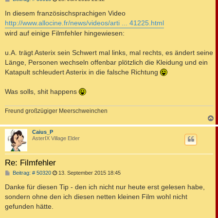
e
i
In diesem französischsprachigen Video
t
http://www.allocine.fr/news/videos/arti ... 41225.html
r
a
wird auf einige Filmfehler hingewiesen:
g
u.A. trägt Asterix sein Schwert mal links, mal rechts, es ändert seine
Länge, Personen wechseln offenbar plötzlich die Kleidung und ein
Katapult schleudert Asterix in die falsche Richtung
Was solls, shit happens
Freund großzügiger Meerschweinchen
c
Caius_P
AsterIX Village Elder
Re: Filmfehler
B
Beitrag: # 50320
13. September 2015 18:45
e
i
Danke für diesen Tip - den ich nicht nur heute erst gelesen habe,
t
sondern ohne den ich diesen netten kleinen Film wohl nicht
r
a
gefunden hätte.
g