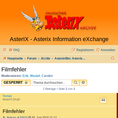
AsterIX - Asterix Information eXchange
FAQ
Registrieren
Anmelden
S
Hauptseite
Forum
Archiv
Asterixfilm: Asterix im Land der Götter
u
Filmfehler
c
Moderatoren:
Erik
,
Maulaf
,
Carsten
h
SUCHE
ERWEITERTE SUC
GESPERRT
e
2 Beiträge • Seite
1
von
1
Terraix
AsterIX Druid
Filmfehler
B
Beitrag: # 50015
28. Juni 2015 21:12