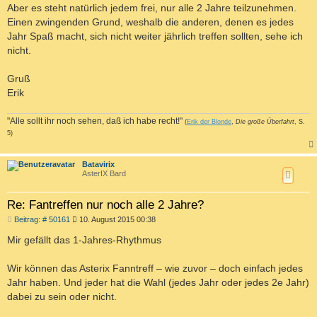
Aber es steht natürlich jedem frei, nur alle 2 Jahre teilzunehmen.
Einen zwingenden Grund, weshalb die anderen, denen es jedes
Jahr Spaß macht, sich nicht weiter jährlich treffen sollten, sehe ich
nicht.
Gruß
Erik
"Alle sollt ihr noch sehen, daß ich habe recht!"
(
Erik der Blonde
,
Die große Überfahrt
, S.
5)
c
Batavirix
AsterIX Bard
Re: Fantreffen nur noch alle 2 Jahre?
B
Beitrag: # 50161
10. August 2015 00:38
e
i
Mir gefällt das 1-Jahres-Rhythmus
t
r
a
Wir können das Asterix Fanntreff – wie zuvor – doch einfach jedes
g
Jahr haben. Und jeder hat die Wahl (jedes Jahr oder jedes 2e Jahr)
dabei zu sein oder nicht.