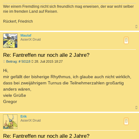
Wer einem Fremdling nicht sich freundlich mag erweisen, der war wohl selber
nie im fremden Land auf Reisen.
Rückert, Friedrich
c
Maulaf
AsterIX Druid
Re: Fantreffen nur noch alle 2 Jahre?
B
Beitrag: # 50118
28. Juli 2015 18:27
e
i
Hi,
t
mir gefällt der bisherige Rhythmus, ich glaube auch nicht wirklich,
r
a
dass bei zweijährigem Turnus die Teilnehmerzahlen großartig
g
anders wären,
viele Grüße
Gregor
c
Erik
AsterIX Druid
Re: Fantreffen nur noch alle 2 Jahre?