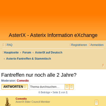
AsterIX - Asterix Information eXchange
FAQ
Registrieren
Anmelden
Hauptseite
Forum
AsterIX auf Deutsch
Asterix-Fantreffen & Stammtisch
S
u
Fantreffen nur noch alle 2 Jahre?
c
Moderator:
Comedix
h
SUCHE
ERWEITERTE SUCHE
ANTWORTEN
e
6 Beiträge • Seite
1
von
1
Comedix
AsterIX Elder Council Member