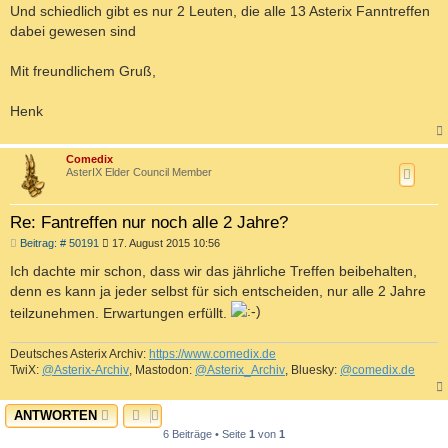
Und schiedlich gibt es nur 2 Leuten, die alle 13 Asterix Fanntreffen
dabei gewesen sind
Mit freundlichem Gruß,
Henk
c
Comedix
AsterIX Elder Council Member
Re: Fantreffen nur noch alle 2 Jahre?
B
Beitrag: # 50191
17. August 2015 10:56
e
i
Ich dachte mir schon, dass wir das jährliche Treffen beibehalten,
t
denn es kann ja jeder selbst für sich entscheiden, nur alle 2 Jahre
r
a
teilzunehmen. Erwartungen erfüllt.
g
Deutsches Asterix Archiv:
https://www.comedix.de
TwiX:
@Asterix-Archiv
, Mastodon:
@Asterix_Archiv
, Bluesky:
@comedix.de
c
ANTWORTEN
6 Beiträge • Seite
1
von
1