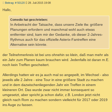
B
Beitrag: # 50120
28. Juli 2015 19:08
e
i
Hallo,
t
r
a
Comedix hat geschrieben:
g
In Anbetracht der Tatsache, dass unsere Ziele tlw. größere
Planungen erfordern und manchmal wohl auch etwas
entfernter sind, kam mir der Gedanke, ob dieser 2-Jahres-
Rythmus auch für das offizielle Asterix-Fantreffen eine
Alternative sein könnte.
der Teilnehmerkreis ist bei uns ohnehin so klein, daß man mehr als
ein Jahr zum Planen kaum brauchen wird. Jedenfalls ist daran m.E.
noch kein Treffen gescheitert.
Allerdings hatten wir es ja auch mal so angepeilt, im Wechsel - also
jeweils alle 2 Jahre - eine Tour in eine größere Stadt zu machen
und in dem dazwischenliegenden Jahr ein Treffen in einem
kleineren Ort. Das wurde zwar nicht immer konsequent so
umgesetzt, aber spricht ja schon dafür, z.B. London jetzt nicht
gleich nach Rom zu machen sondern vielleicht für 2017 oder 2019
ins Auge zu fassen.