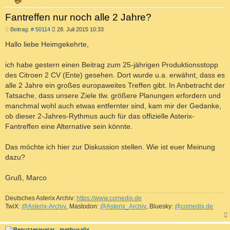
Fantreffen nur noch alle 2 Jahre?
B
Beitrag: # 50114
28. Juli 2015 10:33
e
i
Hallo liebe Heimgekehrte,
t
r
a
ich habe gestern einen Beitrag zum 25-jährigen Produktionsstopp
g
des Citroen 2 CV (Ente) gesehen. Dort wurde u.a. erwähnt, dass es
alle 2 Jahre ein großes europaweites Treffen gibt. In Anbetracht der
Tatsache, dass unsere Ziele tlw. größere Planungen erfordern und
manchmal wohl auch etwas entfernter sind, kam mir der Gedanke,
ob dieser 2-Jahres-Rythmus auch für das offizielle Asterix-
Fantreffen eine Alternative sein könnte.
Das möchte ich hier zur Diskussion stellen. Wie ist euer Meinung
dazu?
Gruß, Marco
Deutsches Asterix Archiv:
https://www.comedix.de
TwiX:
@Asterix-Archiv
, Mastodon:
@Asterix_Archiv
, Bluesky:
@comedix.de
c
methusalix