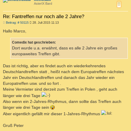
AsterIX Bard
Re: Fantreffen nur noch alle 2 Jahre?
B
Beitrag: # 50115
28. Juli 2015 11:13
e
i
Hallo Marco,
t
r
a
Comedix hat geschrieben:
g
Dort wurde u.a. erwähnt, dass es alle 2 Jahre ein großes
europaweites Treffen gibt.
Das ist richtig, aber es findet auch ein wiederkehrendes
Deutschlandtreffen statt , heißt nach dem Europatreffen nächstes
Jahr ein Deutschlandtreffen und danach das Jahr wieder ein
Europatreffen usw. und so fort .
Meine Vermieter sind derzeit zum Treffen in Polen , geht auch
länger wie drei Tage
Also wenn ein 2-Jahres-Rhythmus, dann sollte das Treffen auch
länger wie drei Tage sein
Aber eigentlich gefällt mir dieser 1-Jahres-Rhythmus
Gruß Peter