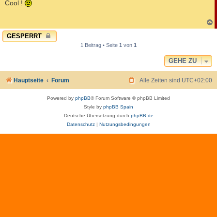
i
Cool !
t
r
a
g
c
GESPERRT
1 Beitrag • Seite
1
von
1
GEHE ZU
Hauptseite
Forum
Alle Zeiten sind
UTC+02:00
Powered by
phpBB
® Forum Software © phpBB Limited
Style by
phpBB Spain
Deutsche Übersetzung durch
phpBB.de
Datenschutz
|
Nutzungsbedingungen