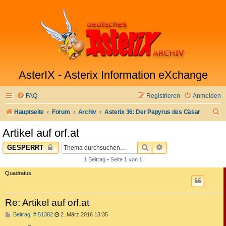
AsterIX - Asterix Information eXchange
FAQ
Registrieren
Anmelden
S
Hauptseite
Forum
Archiv
Asterix 36: Der Papyrus des Cäsar
u
Artikel auf orf.at
c
SUCHE
ERWEITERTE SUC
GESPERRT
h
1 Beitrag • Seite
1
von
1
e
Quadratus
Re: Artikel auf orf.at
B
Beitrag: # 51382
2. März 2016 13:35
e