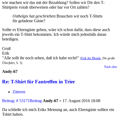
wie machen wir das mit der Bezahlung? Sollen wir Dir den T-
Shirtpreis vorab überweisen oder bar vor Ort zahlen?
Ostbelgix hat geschrieben:
Brauchen wir noch T-Shirts
für geladene Gäste?
Sollte es Ehrengäste geben, wäre ich schon dafür, dass diese auch
jeweils ein T-Shirt bekommen. Ich würde mich jedenfalls daran
beteiligen.
Gruß
Erik
"Alle sollt ihr noch sehen, daß ich habe recht!"
(
Erik der Blonde
,
Die große
Überfahrt
, S. 5)
Nach obe
Andy-67
Re: T-Shirt für Fantreffen in Trier
Zitieren
Beitrag: # 53171
Beitrag
Andy-67
»
17. August 2016 18:08
Da schließe ich mich Eriks Meinung an, auch Ehrengäste sollten ein
Tshirt haben.