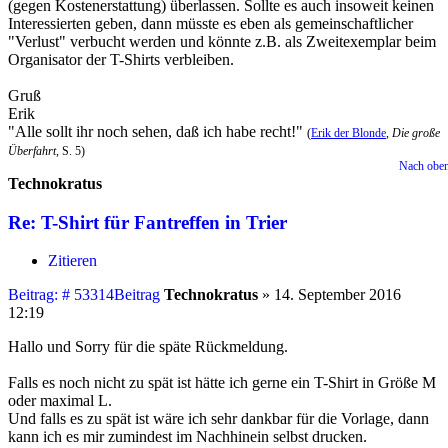
(gegen Kostenerstattung) überlassen. Sollte es auch insoweit keinen
Interessierten geben, dann müsste es eben als gemeinschaftlicher
"Verlust" verbucht werden und könnte z.B. als Zweitexemplar beim
Organisator der T-Shirts verbleiben.
Gruß
Erik
"Alle sollt ihr noch sehen, daß ich habe recht!"
(
Erik der Blonde
,
Die große
Überfahrt
, S. 5)
Nach obe
Technokratus
Re: T-Shirt für Fantreffen in Trier
Zitieren
Beitrag: # 53314
Beitrag
Technokratus
»
14. September 2016
12:19
Hallo und Sorry für die späte Rückmeldung.
Falls es noch nicht zu spät ist hätte ich gerne ein T-Shirt in Größe M
oder maximal L.
Und falls es zu spät ist wäre ich sehr dankbar für die Vorlage, dann
kann ich es mir zumindest im Nachhinein selbst drucken.