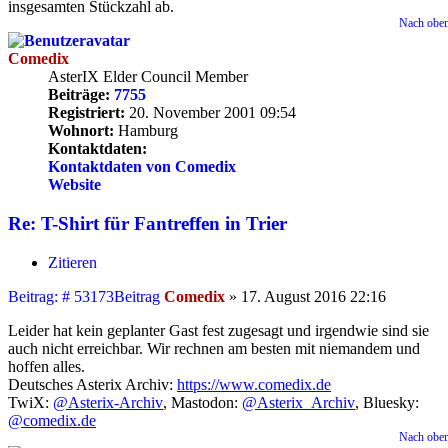
insgesamten Stückzahl ab.
Nach obe
Comedix
AsterIX Elder Council Member
Beiträge:
7755
Registriert:
20. November 2001 09:54
Wohnort:
Hamburg
Kontaktdaten:
Kontaktdaten von Comedix
Website
Re: T-Shirt für Fantreffen in Trier
Zitieren
Beitrag: # 53173
Beitrag
Comedix
»
17. August 2016 22:16
Leider hat kein geplanter Gast fest zugesagt und irgendwie sind sie
auch nicht erreichbar. Wir rechnen am besten mit niemandem und
hoffen alles.
Deutsches Asterix Archiv:
https://www.comedix.de
TwiX:
@Asterix-Archiv
, Mastodon:
@Asterix_Archiv
, Bluesky:
@comedix.de
Nach obe