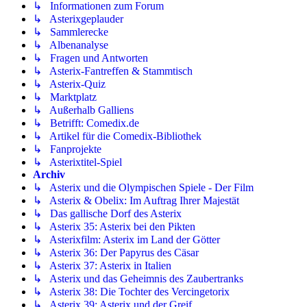
↳ Informationen zum Forum
↳ Asterixgeplauder
↳ Sammlerecke
↳ Albenanalyse
↳ Fragen und Antworten
↳ Asterix-Fantreffen & Stammtisch
↳ Asterix-Quiz
↳ Marktplatz
↳ Außerhalb Galliens
↳ Betrifft: Comedix.de
↳ Artikel für die Comedix-Bibliothek
↳ Fanprojekte
↳ Asterixtitel-Spiel
Archiv
↳ Asterix und die Olympischen Spiele - Der Film
↳ Asterix & Obelix: Im Auftrag Ihrer Majestät
↳ Das gallische Dorf des Asterix
↳ Asterix 35: Asterix bei den Pikten
↳ Asterixfilm: Asterix im Land der Götter
↳ Asterix 36: Der Papyrus des Cäsar
↳ Asterix 37: Asterix in Italien
↳ Asterix und das Geheimnis des Zaubertranks
↳ Asterix 38: Die Tochter des Vercingetorix
↳ Asterix 39: Asterix und der Greif