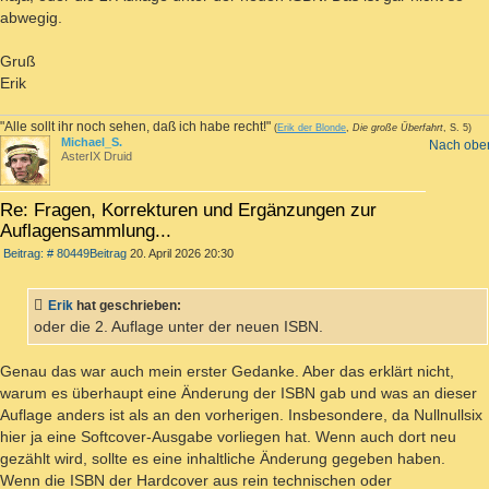
abwegig.
Gruß
Erik
"Alle sollt ihr noch sehen, daß ich habe recht!"
(
Erik der Blonde
,
Die große Überfahrt
, S. 5)
Michael_S.
Nach obe
AsterIX Druid
Re: Fragen, Korrekturen und Ergänzungen zur
Auflagensammlung...
Beitrag: # 80449
Beitrag
20. April 2026 20:30
Erik
hat geschrieben:
oder die 2. Auflage unter der neuen ISBN.
Genau das war auch mein erster Gedanke. Aber das erklärt nicht,
warum es überhaupt eine Änderung der ISBN gab und was an dieser
Auflage anders ist als an den vorherigen. Insbesondere, da Nullnullsix
hier ja eine Softcover-Ausgabe vorliegen hat. Wenn auch dort neu
gezählt wird, sollte es eine inhaltliche Änderung gegeben haben.
Wenn die ISBN der Hardcover aus rein technischen oder