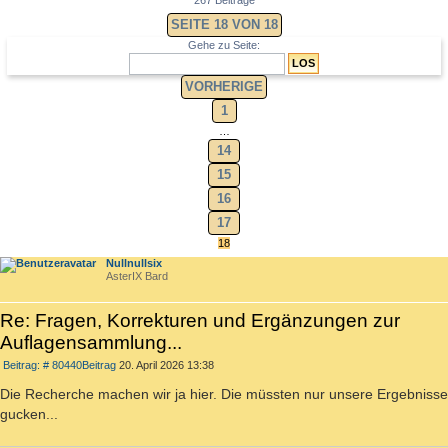
SEITE
18
VON
18
Gehe zu Seite:
VORHERIGE
1
…
14
15
16
17
18
Nullnullsix
AsterIX Bard
Re: Fragen, Korrekturen und Ergänzungen zur
Auflagensammlung...
Beitrag: # 80440
Beitrag
20. April 2026 13:38
Die Recherche machen wir ja hier. Die müssten nur unsere Ergebnisse
gucken...