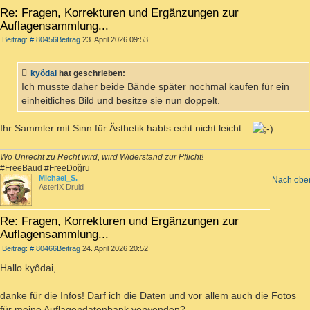
Re: Fragen, Korrekturen und Ergänzungen zur
Auflagensammlung...
Beitrag: # 80456
Beitrag
23. April 2026 09:53
kyôdai
hat geschrieben:
Ich musste daher beide Bände später nochmal kaufen für ein
einheitliches Bild und besitze sie nun doppelt.
Ihr Sammler mit Sinn für Ästhetik habts echt nicht leicht...
Wo Unrecht zu Recht wird, wird Widerstand zur Pflicht!
#FreeBaud #FreeDoğru
Michael_S.
Nach obe
AsterIX Druid
Re: Fragen, Korrekturen und Ergänzungen zur
Auflagensammlung...
Beitrag: # 80466
Beitrag
24. April 2026 20:52
Hallo kyôdai,
danke für die Infos! Darf ich die Daten und vor allem auch die Fotos
für meine Auflagendatenbank verwenden?