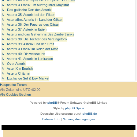
↳ Asterix & Obelix: Im Auftrag Ihrer Majestät
↳ Das gallische Dorf des Asterix
↳ Asterix 35: Asterix bei den Pikten
↳ Asterixfilm: Asterix im Land der Götter
↳ Asterix 36: Der Papyrus des Cäsar
↳ Asterix 37: Asterix in Italien
↳ Asterix und das Geheimnis des Zaubertranks
↳ Asterix 38: Die Tochter des Vercingetorix
↳ Asterix 39: Asterix und der Greif
↳ Asterix & Obelix im Reich der Mitte
↳ Asterix 40: Die weisse Iris
↳ Asterix 41: Asterix in Lusitanien
↳ Over Asterix
↳ AsterIX in English
↳ Asterix Chitchat
↳ Exchange Sell & Buy Market
Hauptseite
Forum
Alle Zeiten sind
UTC+02:00
Alle Cookies löschen
Powered by
phpBB
® Forum Software © phpBB Limited
Style by
phpBB Spain
Deutsche Übersetzung durch
phpBB.de
Datenschutz
|
Nutzungsbedingungen