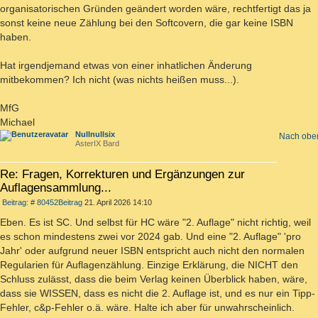
organisatorischen Gründen geändert worden wäre, rechtfertigt das ja
sonst keine neue Zählung bei den Softcovern, die gar keine ISBN
haben.
Hat irgendjemand etwas von einer inhatlichen Änderung
mitbekommen? Ich nicht (was nichts heißen muss...).
MfG
Michael
Nullnullsix
Nach obe
AsterIX Bard
Re: Fragen, Korrekturen und Ergänzungen zur
Auflagensammlung...
Beitrag: # 80452
Beitrag
21. April 2026 14:10
Eben. Es ist SC. Und selbst für HC wäre "2. Auflage" nicht richtig, weil
es schon mindestens zwei vor 2024 gab. Und eine "2. Auflage" 'pro
Jahr' oder aufgrund neuer ISBN entspricht auch nicht den normalen
Regularien für Auflagenzählung. Einzige Erklärung, die NICHT den
Schluss zulässt, dass die beim Verlag keinen Überblick haben, wäre,
dass sie WISSEN, dass es nicht die 2. Auflage ist, und es nur ein Tipp-
Fehler, c&p-Fehler o.ä. wäre. Halte ich aber für unwahrscheinlich.