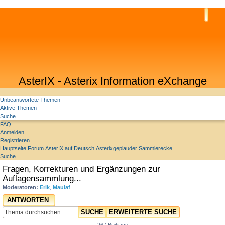
AsterIX - Asterix Information eXchange
Unbeantwortete Themen
Aktive Themen
Suche
FAQ
Anmelden
Registrieren
Hauptseite
Forum
AsterIX auf Deutsch
Asterixgeplauder
Sammlerecke
Suche
Fragen, Korrekturen und Ergänzungen zur
Auflagensammlung...
Moderatoren:
Erik
,
Maulaf
ANTWORTEN
SUCHE
ERWEITERTE SUCHE
267 Beiträge