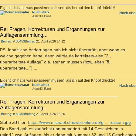
Eigentlich hätte was passieren müssen, als ich auf den Knopf drückte!
Nullnullsix
Nach obe
AsterIX Bard
Re: Fragen, Korrekturen und Ergänzungen zur
Auflagensammlung...
Beitrag: # 80453
Beitrag
21. April 2026 14:12
PS: Inhaltliche Änderungen hab ich nicht überprüft, aber wenn es
welche gegeben hätte, dann würde da korrekterweise "2.,
überarbeitete Auflage" o.ä. stehen müssen (bzw. eben "
5.
,
überarbeitete...") ...
Eigentlich hätte was passieren müssen, als ich auf den Knopf drückte!
Nullnullsix
Nach obe
AsterIX Bard
Re: Fragen, Korrekturen und Ergänzungen zur
Auflagensammlung...
Beitrag: # 80454
Beitrag
21. April 2026 16:26
Siehe zB hier:
https://www.michael.striewe-online.de/g ... ressum.jpg
Den Band gab es zunächst unnummeriert mit 14 Geschichten in
(mind.) zwei Auflagen. Als er dann mit Nummer 32 und 15 Geschichten