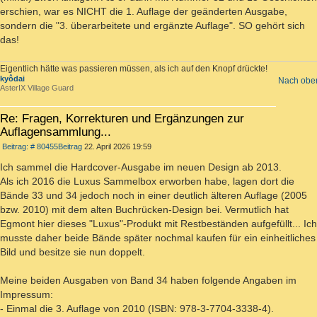
erschien, war es NICHT die 1. Auflage der geänderten Ausgabe,
sondern die "3. überarbeitete und ergänzte Auflage". SO gehört sich
das!
Eigentlich hätte was passieren müssen, als ich auf den Knopf drückte!
kyôdai
Nach obe
AsterIX Village Guard
Re: Fragen, Korrekturen und Ergänzungen zur
Auflagensammlung...
Beitrag: # 80455
Beitrag
22. April 2026 19:59
Ich sammel die Hardcover-Ausgabe im neuen Design ab 2013.
Als ich 2016 die Luxus Sammelbox erworben habe, lagen dort die
Bände 33 und 34 jedoch noch in einer deutlich älteren Auflage (2005
bzw. 2010) mit dem alten Buchrücken-Design bei. Vermutlich hat
Egmont hier dieses "Luxus"-Produkt mit Restbeständen aufgefüllt... Ich
musste daher beide Bände später nochmal kaufen für ein einheitliches
Bild und besitze sie nun doppelt.
Meine beiden Ausgaben von Band 34 haben folgende Angaben im
Impressum:
- Einmal die 3. Auflage von 2010 (ISBN: 978-3-7704-3338-4).