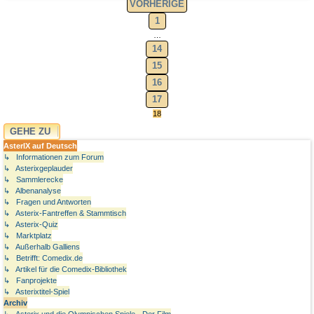
VORHERIGE
1
…
14
15
16
17
18
GEHE ZU
AsterIX auf Deutsch
↳ Informationen zum Forum
↳ Asterixgeplauder
↳ Sammlerecke
↳ Albenanalyse
↳ Fragen und Antworten
↳ Asterix-Fantreffen & Stammtisch
↳ Asterix-Quiz
↳ Marktplatz
↳ Außerhalb Galliens
↳ Betrifft: Comedix.de
↳ Artikel für die Comedix-Bibliothek
↳ Fanprojekte
↳ Asterixtitel-Spiel
Archiv
↳ Asterix und die Olympischen Spiele - Der Film