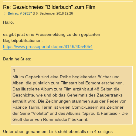
Re: Gezeichnetes "Bilderbuch" zum Film
B
Beitrag: # 59317
6. September 2018 19:26
e
i
Hallo,
t
r
a
es gibt jetzt eine Pressemeldung zu den geplanten
g
Begleitpublikationen:
https://www.presseportal.de/pm/8146/4054054
Darin heißt es:
Mit im Gepäck sind eine Reihe begleitender Bücher und
Alben, die pünktlich zum Filmstart bei Egmont erscheinen.
Das illustrierte Album zum Film erzählt auf 48 Seiten die
Geschichte, wie und ob das Geheimnis des Zaubertranks
enthüllt wird. Die Zeichnungen stammen aus der Feder von
Fabrice Tarrin. Tarrin ist vielen Comic-Lesern als Zeichner
der Serie "Violetta" und des Albums "Spirou & Fantasio - Die
Gruft derer von Rummelsdorf" bekannt.
Unter oben genanntem Link steht ebenfalls ein 4-seitiges