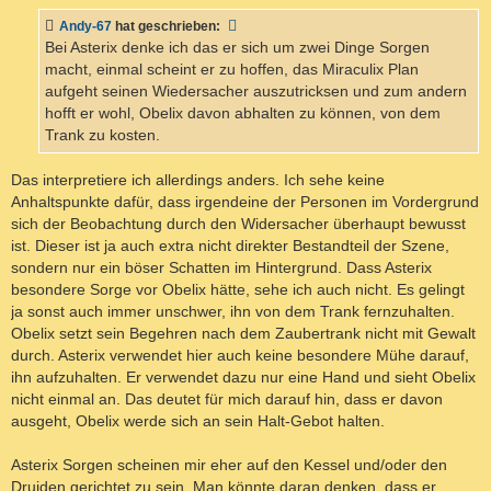
Andy-67
hat geschrieben:
Bei Asterix denke ich das er sich um zwei Dinge Sorgen
macht, einmal scheint er zu hoffen, das Miraculix Plan
aufgeht seinen Wiedersacher auszutricksen und zum andern
hofft er wohl, Obelix davon abhalten zu können, von dem
Trank zu kosten.
Das interpretiere ich allerdings anders. Ich sehe keine
Anhaltspunkte dafür, dass irgendeine der Personen im Vordergrund
sich der Beobachtung durch den Widersacher überhaupt bewusst
ist. Dieser ist ja auch extra nicht direkter Bestandteil der Szene,
sondern nur ein böser Schatten im Hintergrund. Dass Asterix
besondere Sorge vor Obelix hätte, sehe ich auch nicht. Es gelingt
ja sonst auch immer unschwer, ihn von dem Trank fernzuhalten.
Obelix setzt sein Begehren nach dem Zaubertrank nicht mit Gewalt
durch. Asterix verwendet hier auch keine besondere Mühe darauf,
ihn aufzuhalten. Er verwendet dazu nur eine Hand und sieht Obelix
nicht einmal an. Das deutet für mich darauf hin, dass er davon
ausgeht, Obelix werde sich an sein Halt-Gebot halten.
Asterix Sorgen scheinen mir eher auf den Kessel und/oder den
Druiden gerichtet zu sein. Man könnte daran denken, dass er