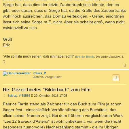
Sorge hat, dass dies der letzte Zaubertrank sein könnte, den es
gibt, oder daran, dass er Sorge hat, ob die Kräfte des Zaubertranks
wohl noch ausreichen, das Dorf zu verteidigen. - Genau einordnen
lässt sich seine Sorge m.E. nicht. Aber sie scheint groß, wenn nicht
existenziell zu sein.
Gruß
Erik
"Alle sollt ihr noch sehen, daß ich habe recht!"
(
Erik der Blonde
,
Die große Überfahrt
, S.
5)
c
Caius_P
AsterIX Village Elder
Re: Gezeichnetes "Bilderbuch" zum Film
B
Beitrag: # 59556
29. Oktober 2018 17:05
e
i
Fabrice Tarrin stand als Zeichner für das Buch zum Film ja schon
t
länger fest - einschließlich Veröffentlichung des Buchtitels, das
r
a
allein seinen Namen zeigt. Bei dem früheren vergleichbaren Werk
g
"Les 12 travaux d'Astérix" ist wohl unbekannt, von wem die (nicht
besonders humorvolle) Nacherzählung stammt - die im Übrigen