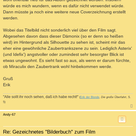
würde es mich wundern, wenn es dafür nicht verwendet würde.
Dann müsste ja noch eine weitere neue Coverzeichnung erstellt
werden.
Wobei das Titelbild nicht sonderlich viel über den Film sagt.
Abgesehen davon dass dieser Dämonix (so er denn so heißen
wird) im Hintergrund als Silhouette zu sehen ist, scheint mir das
eher eine gewöhnliche Zaubertrankszene zu sein. Lediglich Asterix'
(und Idefix') angstvoller oder zumindest sehr besorgter Blick ist
etwas ungewohnt. Es sieht fast so aus, als wenn er darum fürchte,
ob Miraculix den Zaubertrank wohl hinbekommen werde.
Gruß
Erik
"Alle sollt ihr noch sehen, daß ich habe recht!"
(
Erik der Blonde
,
Die große Überfahrt
, S.
5)
c
Andy-67
Re: Gezeichnetes "Bilderbuch" zum Film