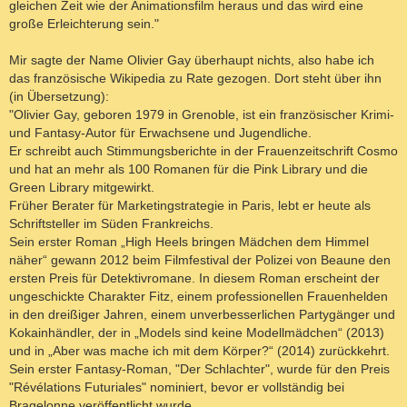
gleichen Zeit wie der Animationsfilm heraus und das wird eine
große Erleichterung sein."
Mir sagte der Name Olivier Gay überhaupt nichts, also habe ich
das französische Wikipedia zu Rate gezogen. Dort steht über ihn
(in Übersetzung):
"Olivier Gay, geboren 1979 in Grenoble, ist ein französischer Krimi-
und Fantasy-Autor für Erwachsene und Jugendliche.
Er schreibt auch Stimmungsberichte in der Frauenzeitschrift Cosmo
und hat an mehr als 100 Romanen für die Pink Library und die
Green Library mitgewirkt.
Früher Berater für Marketingstrategie in Paris, lebt er heute als
Schriftsteller im Süden Frankreichs.
Sein erster Roman „High Heels bringen Mädchen dem Himmel
näher“ gewann 2012 beim Filmfestival der Polizei von Beaune den
ersten Preis für Detektivromane. In diesem Roman erscheint der
ungeschickte Charakter Fitz, einem professionellen Frauenhelden
in den dreißiger Jahren, einem unverbesserlichen Partygänger und
Kokainhändler, der in „Models sind keine Modellmädchen“ (2013)
und in „Aber was mache ich mit dem Körper?“ (2014) zurückkehrt.
Sein erster Fantasy-Roman, "Der Schlachter", wurde für den Preis
"Révélations Futuriales" nominiert, bevor er vollständig bei
Bragelonne veröffentlicht wurde.