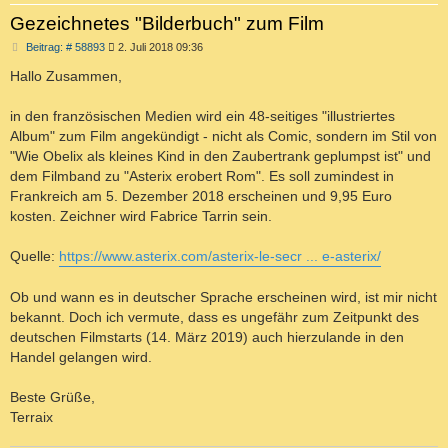
Gezeichnetes "Bilderbuch" zum Film
B
Beitrag: # 58893
2. Juli 2018 09:36
e
i
Hallo Zusammen,
t
r
a
in den französischen Medien wird ein 48-seitiges "illustriertes
g
Album" zum Film angekündigt - nicht als Comic, sondern im Stil von
"Wie Obelix als kleines Kind in den Zaubertrank geplumpst ist" und
dem Filmband zu "Asterix erobert Rom". Es soll zumindest in
Frankreich am 5. Dezember 2018 erscheinen und 9,95 Euro
kosten. Zeichner wird Fabrice Tarrin sein.
Quelle:
https://www.asterix.com/asterix-le-secr ... e-asterix/
Ob und wann es in deutscher Sprache erscheinen wird, ist mir nicht
bekannt. Doch ich vermute, dass es ungefähr zum Zeitpunkt des
deutschen Filmstarts (14. März 2019) auch hierzulande in den
Handel gelangen wird.
Beste Grüße,
Terraix