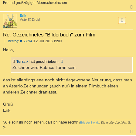
Freund großzügiger Meerschweinchen
c
Erik
AsterIX Druid
Re: Gezeichnetes "Bilderbuch" zum Film
B
Beitrag: # 58894
2. Juli 2018 19:00
e
i
Hallo,
t
r
a
Terraix
hat geschrieben:
g
Zeichner wird Fabrice Tarrin sein.
das ist allerdings ene noch nicht dagewesene Neuerung, dass man
an Asterix-Zeichnungen (auch nur) in einem Filmbuch einen
anderen Zeichner dranlässt.
Gruß
Erik
"Alle sollt ihr noch sehen, daß ich habe recht!"
(
Erik der Blonde
,
Die große Überfahrt
, S.
5)