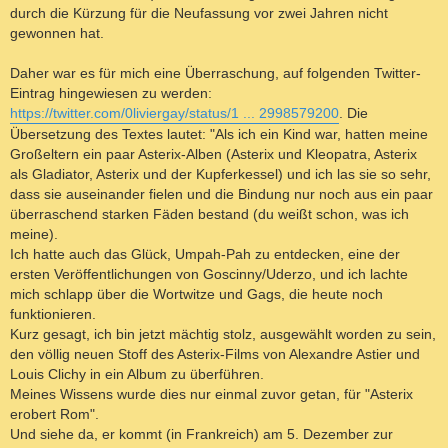
durch die Kürzung für die Neufassung vor zwei Jahren nicht
gewonnen hat.
Daher war es für mich eine Überraschung, auf folgenden Twitter-
Eintrag hingewiesen zu werden:
https://twitter.com/0liviergay/status/1 ... 2998579200
. Die
Übersetzung des Textes lautet: "Als ich ein Kind war, hatten meine
Großeltern ein paar Asterix-Alben (Asterix und Kleopatra, Asterix
als Gladiator, Asterix und der Kupferkessel) und ich las sie so sehr,
dass sie auseinander fielen und die Bindung nur noch aus ein paar
überraschend starken Fäden bestand (du weißt schon, was ich
meine).
Ich hatte auch das Glück, Umpah-Pah zu entdecken, eine der
ersten Veröffentlichungen von Goscinny/Uderzo, und ich lachte
mich schlapp über die Wortwitze und Gags, die heute noch
funktionieren.
Kurz gesagt, ich bin jetzt mächtig stolz, ausgewählt worden zu sein,
den völlig neuen Stoff des Asterix-Films von Alexandre Astier und
Louis Clichy in ein Album zu überführen.
Meines Wissens wurde dies nur einmal zuvor getan, für "Asterix
erobert Rom".
Und siehe da, er kommt (in Frankreich) am 5. Dezember zur