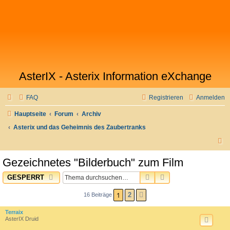
AsterIX - Asterix Information eXchange
FAQ
Registrieren
Anmelden
Hauptseite
Forum
Archiv
Asterix und das Geheimnis des Zaubertranks
S
u
Gezeichnetes "Bilderbuch" zum Film
c
SUCHE
ERWEITERTE SUC
GESPERRT
h
e
1
2
16 Beiträge
NÄCHSTE
Terraix
AsterIX Druid