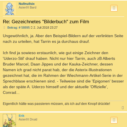
c
Nullnullsix
AsterIX Bard
Re: Gezeichnetes "Bilderbuch" zum Film
B
Beitrag: # 58895
2. Juli 2018 23:27
e
i
Ungewöhnlich, ja. Aber den Beispiel-Bildern auf der verlinkten Seite
t
nach zu urteilen, hat Tarrin es ja durchaus drauf.
r
a
g
Ich find ja sowieso erstaunlich, wie gut einige Zeichner den
'Uderzo-Stil' drauf haben. Nicht nur hier Tarrin, auch zB Alberts
Bruder Marcel, Daan Jippes und der Kauka-Zeichner, dessen
Namen ich grad nicht parat hab, der die Asterix-Illustrationen
gezeichnet hat, die im Rahmen der Wiechmann-Artikel-Serie in der
Sprechblase erschienen sind. - Teilweise sind die 'Epigonen' besser
als der späte A. Uderzo himself und der aktuelle 'Offizielle',
Conrad...
Eigentlich hätte was passieren müssen, als ich auf den Knopf drückte!
c
Erik
AsterIX Druid