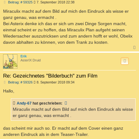
B
Beitrag: # 59325
7. September 2018 22:38
e
i
Miraculix macht auf dem Bild auf mich den Eindruck als wisse er
t
ganz genau, was ermacht .
r
a
Bei Asterix denke ich das er sich um zwei Dinge Sorgen macht,
g
einmal scheint er zu hoffen, das Miraculix Plan aufgeht seinen
Wiedersacher auszutricksen und zum andern hofft er wohl, Obelix
davon abhalten zu können, von dem Trank zu kosten.
c
Erik
AsterIX Druid
Re: Gezeichnetes "Bilderbuch" zum Film
B
Beitrag: # 59326
8. September 2018 09:34
e
i
Hallo,
t
r
a
Andy-67
hat geschrieben:
g
Miraculix macht auf dem Bild auf mich den Eindruck als wisse
er ganz genau, was ermacht .
das scheint mir auch so. Er macht auf dem Cover einen ganz
anderen Eindruck als in dem Teaser-Trailer.