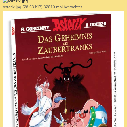
t
asterix.jpg (28.63 KiB) 32810 mal betrachtet
r
a
g