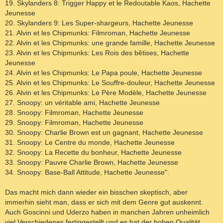
19. Skylanders 8: Trigger Happy et le Redoutable Kaos, Hachette
Jeunesse
20. Skylanders 9: Les Super-shargeurs, Hachette Jeunesse
21. Alvin et les Chipmunks: Filmroman, Hachette Jeunesse
22. Alvin et les Chipmunks: une grande famille, Hachette Jeunesse
23. Alvin et les Chipmunks: Les Rois des bêtises, Hachette
Jeunesse
24. Alvin et les Chipmunks: Le Papa poule, Hachette Jeunesse
25. Alvin et les Chipmunks: Le Souffre-douleur, Hachette Jeunesse
26. Alvin et les Chipmunks: Le Père Modèle, Hachette Jeunesse
27. Snoopy: un véritable ami, Hachette Jeunesse
28. Snoopy: Filmroman, Hachette Jeunesse
29. Snoopy: Filmroman, Hachette Jeunesse
30. Snoopy: Charlie Brown est un gagnant, Hachette Jeunesse
31. Snoopy: Le Centre du monde, Hachette Jeunesse
32. Snoopy: La Recette du bonheur, Hachette Jeunesse
33. Snoopy: Pauvre Charlie Brown, Hachette Jeunesse
34. Snoopy: Base-Ball Attitude, Hachette Jeunesse".
Das macht mich dann wieder ein bisschen skeptisch, aber
immerhin sieht man, dass er sich mit dem Genre gut auskennt.
Auch Goscinni und Uderzo haben in manchen Jahren unheimlich
viel Verschiedenes fertiggestellt und es hat der hohen Qualität