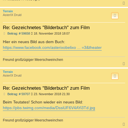
c
Terraix
AsterIX Druid
Re: Gezeichnetes "Bilderbuch" zum Film
B
Beitrag: # 59658
18. November 2018 18:07
e
i
Hier ein neues Bild aus dem Buch:
t
https://www.facebook.com/asterixobelixo ... =3&theater
r
a
g
Freund großzügiger Meerschweinchen
c
Terraix
AsterIX Druid
Re: Gezeichnetes "Bilderbuch" zum Film
B
Beitrag: # 59707
23. November 2018 21:30
e
i
Beim Teutates! Schon wieder ein neues Bild:
t
https://pbs.twimg.com/media/DssiUF6V4AYi3Td.jpg
r
a
g
Freund großzügiger Meerschweinchen