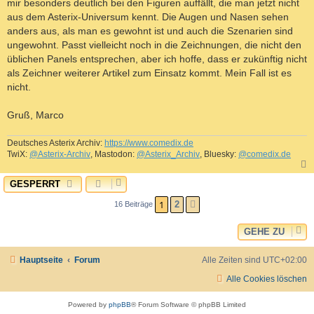
mir besonders deutlich bei den Figuren auffällt, die man jetzt nicht
aus dem Asterix-Universum kennt. Die Augen und Nasen sehen
anders aus, als man es gewohnt ist und auch die Szenarien sind
ungewohnt. Passt vielleicht noch in die Zeichnungen, die nicht den
üblichen Panels entsprechen, aber ich hoffe, dass er zukünftig nicht
als Zeichner weiterer Artikel zum Einsatz kommt. Mein Fall ist es
nicht.
Gruß, Marco
Deutsches Asterix Archiv:
https://www.comedix.de
TwiX:
@Asterix-Archiv
, Mastodon:
@Asterix_Archiv
, Bluesky:
@comedix.de
GESPERRT
c
1
2
16 Beiträge
NÄCHSTE
GEHE ZU
Hauptseite
Forum
Alle Zeiten sind
UTC+02:00
Alle Cookies löschen
Powered by
phpBB
® Forum Software © phpBB Limited