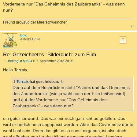
Vorderseite nur "Das Geheimnis des Zaubertranks" - was denn
nun?
Freund großzügiger Meerschweinchen
c
Erik
AsterIX Druid
Re: Gezeichnetes "Bilderbuch" zum Film
B
Beitrag: # 59324
7. September 2018 20:06
e
i
Hallo Terraix,
t
r
a
Terraix
hat geschrieben:
g
Denn auf dem Buchrücken steht "Asterix und das Geheimnis
des Zaubertranks" (wie ja wohl auch der Film heißen wird)
und auf der Vorderseite nur "Das Geheimnis des
Zaubertranks" - was denn nun?
ein guter Einwand. Das war mir noch gar nicht aufgefallen. Das
wird sicherlich noch angepasst werden. Aber das Covermotiv dürfte
wohl final sein. Denn das gibt es ja sonst nirgends, ist also doch
wohl offenbar neu für das Album gezeichnet worden. Insofern