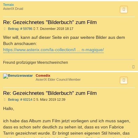
c
Terraix
AsterIX Druid
Re: Gezeichnetes "Bilderbuch" zum Film
B
Beitrag: # 59786
7. Dezember 2018 18:17
e
i
Wer will, kann auf dieser Seite ein paar weitere Bilder aus dem
t
Buch anschauen:
r
a
https://www.asterix.com/la-collection/l ... n-magique/
g
Freund großzügiger Meerschweinchen
c
Comedix
AsterIX Elder Council Member
Re: Gezeichnetes "Bilderbuch" zum Film
B
Beitrag: # 60214
5. März 2019 12:39
e
i
Hallo,
t
r
a
ich habe das Album zum Film jetzt vorliegen und ich muss sagen,
g
dass es schon sehr deutlich zu sehen ist, dass es von Fabrice
Tarrin gezeichnet wurde. Er bringt seinen eigenen Stil hinein, das