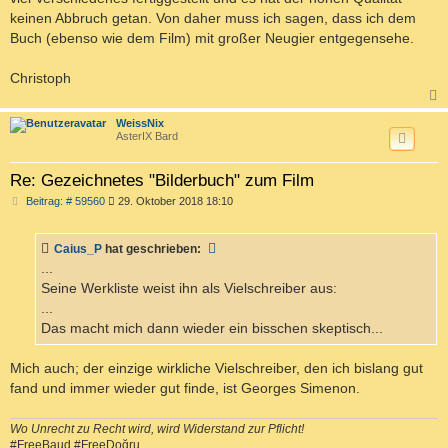
keinen Abbruch getan. Von daher muss ich sagen, dass ich dem
Buch (ebenso wie dem Film) mit großer Neugier entgegensehe.
Christoph
c
WeissNix
AsterIX Bard
Re: Gezeichnetes "Bilderbuch" zum Film
B
Beitrag: # 59560
29. Oktober 2018 18:10
e
i
t
Caius_P
hat geschrieben:
r
a
...
g
Seine Werkliste weist ihn als Vielschreiber aus:
...
Das macht mich dann wieder ein bisschen skeptisch...
Mich auch; der einzige wirkliche Vielschreiber, den ich bislang gut
fand und immer wieder gut finde, ist Georges Simenon.
Wo Unrecht zu Recht wird, wird Widerstand zur Pflicht!
#FreeBaud #FreeDoğru