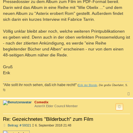
Pressedossier zu dem Album zum Film im PDF-Format bereit.
Darin wird das Album in eine Reihe mit "Wie Obelix ..." und dem
neuen Album zu "Asterix erobert Rom" gestellt. Außerdem findet
sich darin ein kurzes Interview mit Fabrice Tarrin.
Völlig unklar bleibt aber noch, welche weiteren Printpublikationen
es geben wird. Denn auch in der oben verlinkten Pressemeldung ist
- nach der zitierten Ankündigung, es werde "eine Reihe
begleitender Bücher und Alben" erscheinen - nur von dem einen
48-seitigen Album näher die Rede.
Gruß
Erik
"Alle sollt ihr noch sehen, daß ich habe recht!"
(
Erik der Blonde
,
Die große Überfahrt
, S.
5)
c
Comedix
AsterIX Elder Council Member
Re: Gezeichnetes "Bilderbuch" zum Film
B
Beitrag: # 59321
6. September 2018 21:48
e
i