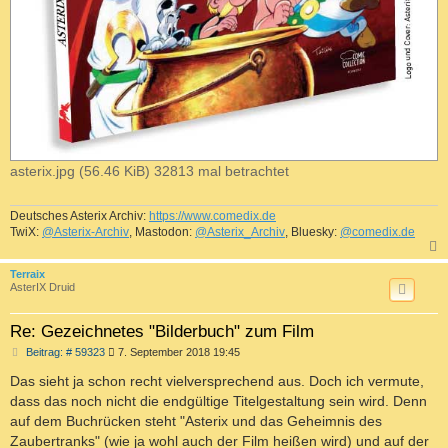
asterix.jpg (56.46 KiB) 32813 mal betrachtet
Deutsches Asterix Archiv:
https://www.comedix.de
TwiX:
@Asterix-Archiv
, Mastodon:
@Asterix_Archiv
, Bluesky:
@comedix.de
c
Terraix
AsterIX Druid
Re: Gezeichnetes "Bilderbuch" zum Film
B
Beitrag: # 59323
7. September 2018 19:45
e
i
Das sieht ja schon recht vielversprechend aus. Doch ich vermute,
t
dass das noch nicht die endgültige Titelgestaltung sein wird. Denn
r
a
auf dem Buchrücken steht "Asterix und das Geheimnis des
g
Zaubertranks" (wie ja wohl auch der Film heißen wird) und auf der