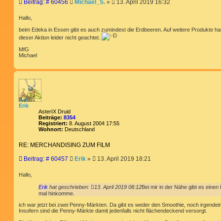
B
Beitrag: # 60456
Michael_S.
»
13. April 2019 16:32
t
e
d
i
a
Hallo,
t
t
e
beim Edeka in Essen gibt es auch zumindest die Erdbeeren. Auf weitere Produkte ha
r
n
dieser Aktion leider nicht geachtet.
a
v
g
o
MfG
n
Michael
M
i
c
h
a
e
l
_
Erik
S
AsterIX Druid
.
Beiträge:
8354
Registriert:
8. August 2004 17:55
Wohnort:
Deutschland
RE: MERCHANDISING ZUM FILM
B
Beitrag: # 60457
Erik
»
13. April 2019 18:21
e
i
Hallo,
t
Erik
hat geschrieben:
13. April 2019 08:12
Bei mir in der Nähe gibt es eine
r
mal hinkomme.
a
g
ich war jetzt bei zwei Penny-Märkten. Da gibt es weder den Smoothie, noch irgendei
Insofern sind die Penny-Märkte damit jedenfalls nicht flächendeckend versorgt.