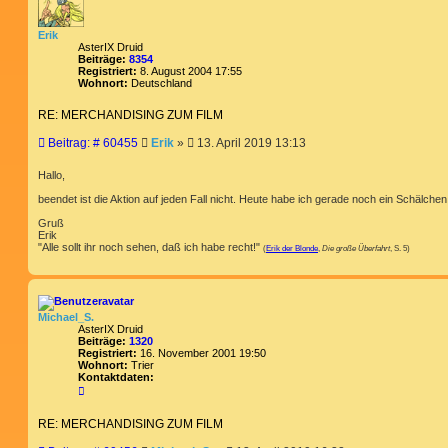
Erik
AsterIX Druid
Beiträge:
8354
Registriert:
8. August 2004 17:55
Wohnort:
Deutschland
RE: MERCHANDISING ZUM FILM
B
Beitrag: # 60455
Erik
»
13. April 2019 13:13
e
i
Hallo,
t
beendet ist die Aktion auf jeden Fall nicht. Heute habe ich gerade noch ein Schälche
r
a
Gruß
g
Erik
"Alle sollt ihr noch sehen, daß ich habe recht!"
(
Erik der Blonde
,
Die große Überfahrt
, S. 5)
Michael_S.
AsterIX Druid
Beiträge:
1320
Registriert:
16. November 2001 19:50
Wohnort:
Trier
Kontaktdaten:
K
o
n
RE: MERCHANDISING ZUM FILM
t
a
k