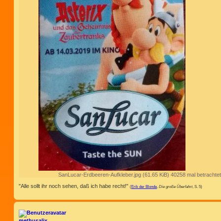
SanLucar-Erdbeeren-Aufkleber.jpg (61.65 KiB) 40258 mal betrachtet
"Alle sollt ihr noch sehen, daß ich habe recht!"
(
Erik der Blonde
,
Die große Überfahrt
, S. 5)
methusalix