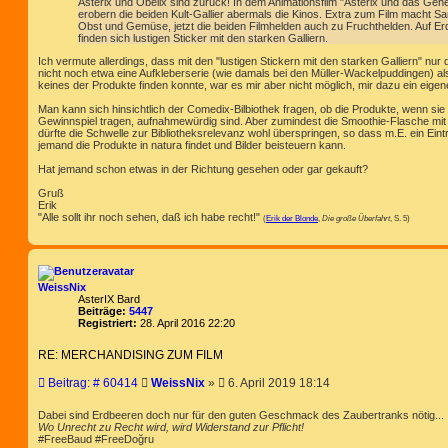
Asterix und Obelix sind zurück! In dem Animationsfilm "Asterix und das Ge
erobern die beiden Kult-Gallier abermals die Kinos. Extra zum Film macht S
Obst und Gemüse, jetzt die beiden Filmhelden auch zu Fruchthelden. Auf 
finden sich lustigen Sticker mit den starken Galliern.
Ich vermute allerdings, dass mit den "lustigen Stickern mit den starken Galliern" nur
nicht noch etwa eine Aufkleberserie (wie damals bei den Müller-Wackelpuddingen) als
keines der Produkte finden konnte, war es mir aber nicht möglich, mir dazu ein eige
Man kann sich hinsichtlich der Comedix-Bilbiothek fragen, ob die Produkte, wenn sie
Gewinnspiel tragen, aufnahmewürdig sind. Aber zumindest die Smoothie-Flasche mit 
dürfte die Schwelle zur Bibliotheksrelevanz wohl überspringen, so dass m.E. ein Eint
jemand die Produkte in natura findet und Bilder beisteuern kann.
Hat jemand schon etwas in der Richtung gesehen oder gar gekauft?
Gruß
Erik
"Alle sollt ihr noch sehen, daß ich habe recht!"
(
Erik der Blonde
,
Die große Überfahrt
, S. 5)
WeissNix
AsterIX Bard
Beiträge:
5447
Registriert:
28. April 2016 22:20
RE: MERCHANDISING ZUM FILM
B
Beitrag: # 60414
WeissNix
»
6. April 2019 18:14
e
i
Dabei sind Erdbeeren doch nur für den guten Geschmack des Zaubertranks nötig...
t
Wo Unrecht zu Recht wird, wird Widerstand zur Pflicht!
#FreeBaud #FreeDoğru
r