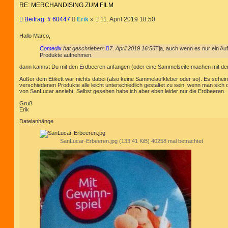
RE: MERCHANDISING ZUM FILM
B
Beitrag: # 60447
Erik
»
11. April 2019 18:50
e
i
Hallo Marco,
t
Comedix
hat geschrieben:
7. April 2019 16:56
Tja, auch wenn es nur ein Auf
r
Produkte aufnehmen.
a
g
dann kannst Du mit den Erdbeeren anfangen (oder eine Sammelseite machen mit dem
Außer dem Etikett war nichts dabei (also keine Sammelaufkleber oder so). Es scheinen
verschiedenen Produkte alle leicht unterschiedlich gestaltet zu sein, wenn man sich 
von SanLucar ansieht. Selbst gesehen habe ich aber eben leider nur die Erdbeeren.
Gruß
Erik
Dateianhänge
SanLucar-Erbeeren.jpg (133.41 KiB) 40258 mal betrachtet