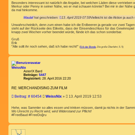
Besonders interessant ist natürlich die Angabe, bei welchen Läden diese vertrieben w
Merkur oder Penny in seiner Nähe, wo er mal schauen könnte? Bei mir in der Nähe g
da mal hinkomme.
Maulaf
hat geschrieben:
13. April 2019 07:59
Vielleicht ist die Aktion ja auc
Unwahrscheinlich, denn zum einen habe ich die Erdbeeren ja gerade vor zwei Tagen 
steht auf der Rückseite des Etiketts, dass der Einsendeschluss für das Gewinnspiel 
knapp zwei Wochen vorher beendet würde, fände ich das schon sonderbar.
Gruß
Erik
"Alle sollt ihr noch sehen, daß ich habe recht!"
(
Erik der Blonde
,
Die große Überfahrt
, S. 5)
WeissNix
AsterIX Bard
Beiträge:
5447
Registriert:
28. April 2016 22:20
RE: MERCHANDISING ZUM FILM
B
Beitrag: # 60454
WeissNix
»
13. April 2019 12:53
e
i
Hehe, was Sammler so alles essen und trinken müssen, damit ja nichts in der Sammlu
t
Wo Unrecht zu Recht wird, wird Widerstand zur Pflicht!
r
#FreeBaud #FreeDoğru
a
g