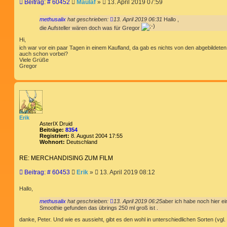
B
Beitrag: # 60452
Maulaf
»
13. April 2019 07:59
e
i
methusalix
hat geschrieben:
13. April 2019 06:31
Hallo ,
t
die Aufsteller wären doch was für Gregor
r
a
Hi,
g
ich war vor ein paar Tagen in einem Kaufland, da gab es nichts von den abgebildeten 
auch schon vorbei?
Viele Grüße
Gregor
Erik
AsterIX Druid
Beiträge:
8354
Registriert:
8. August 2004 17:55
Wohnort:
Deutschland
RE: MERCHANDISING ZUM FILM
B
Beitrag: # 60453
Erik
»
13. April 2019 08:12
e
i
Hallo,
t
methusalix
hat geschrieben:
13. April 2019 06:25
aber ich habe noch hier ein
r
Smoothie gefunden das übrings 250 ml groß ist .
a
g
danke, Peter. Und wie es aussieht, gibt es den wohl in unterschiedlichen Sorten (vgl