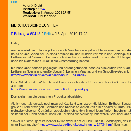
Erik
AsterIX Druid
Beiträge:
8354
Registriert:
8. August 2004 17:55
Wohnort:
Deutschland
MERCHANDISING ZUM FILM
B
Beitrag: # 60413
Erik
»
6. April 2019 17:23
e
i
Hallo,
t
man erwartet hierzulande ja kaum noch Merchandising-Produkte zu einem Asterix-Fil
r
heute an der Kasse bei Kaufland stehend bei den Kunden vor mir in der Schlange au
a
Erdbeeren mit Asterix-Etikett sah. Ich stand schon relativ weit vorne in der Schlan
g
dass ich nicht mehr zurück in die Obstabteilung konnte.
Ich habe aber danach gegooglet und herausgefunden, dass es eine Aktion von "SanLu
Erdbeeren (kleine und große Stiegen), Bananen, Ananas und ein Smoothie-Getränk mi
https://www.sanlucar.com/aktionen/ab-in ... nd-obelix/
Das Bild ist auf der Webseite verkleinert eingebunden. Um es in voller Größe zu sehen
aufrufen:
https://www.sanlucar.com/wp-content/upl ... _post4.jpg
Dort sieht man die genannten Produkte abgebildet.
Als ich deshalb gerade nochmals bei Kaufland war, waren die kleinen Erdbeer-Stiege
großen Erdbeerstiegen, Bananen und Ananasse waren von einer anderen Firma. Ich b
nichtalkoholischen Getränken abgelaufen, ohne den Smoothie zu finden. Insofern hab
selbst in der Hand gehabt, obgleich Kaufland die Marke grundsätzlich SanLucar ansc
Soweit ich sehe, geht es bei der Aktion wohl in erster Linie um ein Gewinnspiel, das 
einer Internetseite (
https://www.gala.de/lifestyle/gewinnspi ... 14734.html
) liest man: