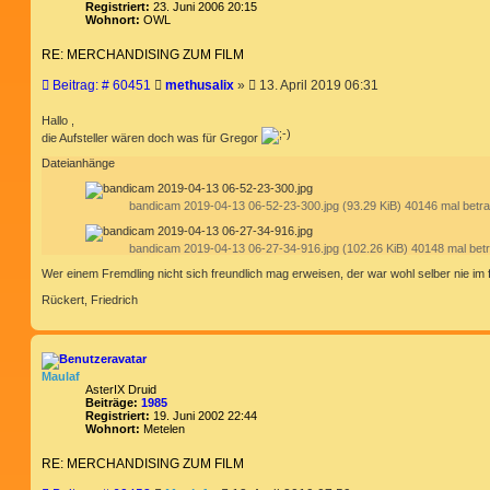
Registriert:
23. Juni 2006 20:15
Wohnort:
OWL
RE: MERCHANDISING ZUM FILM
B
Beitrag: # 60451
methusalix
»
13. April 2019 06:31
e
i
Hallo ,
t
die Aufsteller wären doch was für Gregor
r
Dateianhänge
a
g
bandicam 2019-04-13 06-52-23-300.jpg (93.29 KiB) 40146 mal betra
bandicam 2019-04-13 06-27-34-916.jpg (102.26 KiB) 40148 mal betr
Wer einem Fremdling nicht sich freundlich mag erweisen, der war wohl selber nie im
Rückert, Friedrich
Maulaf
AsterIX Druid
Beiträge:
1985
Registriert:
19. Juni 2002 22:44
Wohnort:
Metelen
RE: MERCHANDISING ZUM FILM