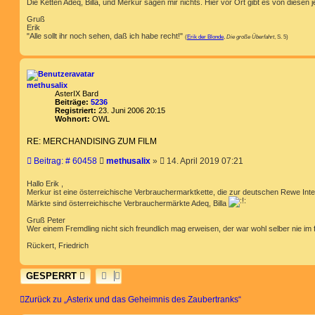
Die Ketten Adeq, Billa, und Merkur sagen mir nichts. Hier vor Ort gibt es von diesen je
Gruß
Erik
"Alle sollt ihr noch sehen, daß ich habe recht!"
(
Erik der Blonde
,
Die große Überfahrt
, S. 5)
methusalix
AsterIX Bard
Beiträge:
5236
Registriert:
23. Juni 2006 20:15
Wohnort:
OWL
RE: MERCHANDISING ZUM FILM
B
Beitrag: # 60458
methusalix
»
14. April 2019 07:21
e
i
Hallo Erik ,
t
Merkur ist eine österreichische Verbrauchermarktkette, die zur deutschen Rewe Inte
r
Märkte sind österreichische Verbrauchermärkte Adeq, Billa
a
Gruß Peter
g
Wer einem Fremdling nicht sich freundlich mag erweisen, der war wohl selber nie im
Rückert, Friedrich
GESPERRT
Zurück zu „Asterix und das Geheimnis des Zaubertranks“