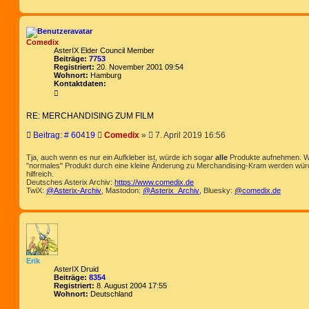
a
g
Comedix
AsterIX Elder Council Member
Beiträge:
7753
Registriert:
20. November 2001 09:54
Wohnort:
Hamburg
Kontaktdaten:
K
o
n
RE: MERCHANDISING ZUM FILM
t
a
k
B
Beitrag: # 60419
Comedix
»
7. April 2019 16:56
t
e
d
i
a
Tja, auch wenn es nur ein Aufkleber ist, würde ich sogar
alle
Produkte aufnehmen. Wär
t
t
"normales" Produkt durch eine kleine Änderung zu Merchandising-Kram werden würd
e
hilfreich.
r
n
Deutsches Asterix Archiv:
https://www.comedix.de
a
v
TwiX:
@Asterix-Archiv
, Mastodon:
@Asterix_Archiv
, Bluesky:
@comedix.de
g
o
n
C
o
m
e
d
i
Erik
x
AsterIX Druid
Beiträge:
8354
Registriert:
8. August 2004 17:55
Wohnort:
Deutschland