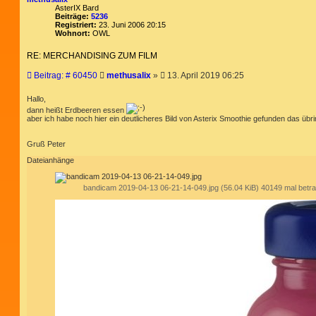
AsterIX Bard
Beiträge:
5236
Registriert:
23. Juni 2006 20:15
Wohnort:
OWL
RE: MERCHANDISING ZUM FILM
B
Beitrag: # 60450
methusalix
»
13. April 2019 06:25
e
i
Hallo,
t
dann heißt Erdbeeren essen
r
aber ich habe noch hier ein deutlicheres Bild von Asterix Smoothie gefunden das übri
a
g
Gruß Peter
Dateianhänge
bandicam 2019-04-13 06-21-14-049.jpg (56.04 KiB) 40149 mal betra