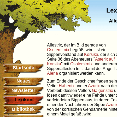
Lex
All
Allestrix, der im Bild gerade von
Osolemirnix
begrüßt wird, ist ein
Sippenvorstand auf
Korsika
, der sich 
Seite 36 des Abenteuers "
Asterix auf
Korsika
" mit
Osolemirnix
und anderen
Startseite
Sippenältesten trifft, damit der Angriff 
Aleria
organisiert werden kann.
Neues
Zum Ende der Geschichte fragen sein
Vetter
Habenix
und er
Azurix
nach de
Newsletter
Verbleib dessen Vetters
Galgenstrix
u
lösen damit wieder eine Fehde unter 
Lexikon
verfeindeten Sippen aus, in deren Fo
einer der Nachfahren der Sippe
Azuri
Bibliothek
von der korsischen Gendarmerie hinte
einem Motel gefaßt wird.