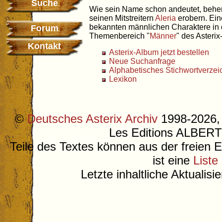
Suche
Wie sein Name schon andeutet, beherr
seinen Mitstreitern
Aleria
erobern. Ein
bekannten männlichen Charaktere in d
Forum
Themenbereich "
Männer
" des Asterix
Kontakt
Asterix-Album jetzt bestellen
Neue Suchanfrage
Alphabetisches Stichwortverzei
Lexikon
©
Deutsches Asterix Archiv
1998-2026, 
Les Editions ALB
Teile des Textes können aus der freien 
ist eine
Liste
Letzte inhaltliche Aktualis