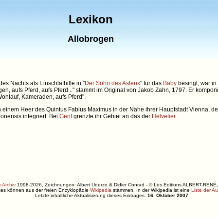
Lexikon
Allobrogen
des Nachts als Einschlafhilfe in "
Der Sohn des Asterix
" für das
Baby
besingt, war i
n, aufs Pferd, aufs Pferd..." stammt im Original von Jakob Zahn, 1797. Er kompon
"Wohlauf, Kameraden, aufs Pferd".
von einem Heer des Quintus Fabius Maximus in der Nähe ihrer Hauptstadt Vienna, d
onensis integriert. Bei
Genf
grenzte ihr Gebiet an das der
Helvetier
.
 Archiv
1998-2026, Zeichnungen: Albert Uderzo & Didier Conrad - © Les Editions ALBERT-R
xtes können aus der freien Enzyklopädie
Wikipedia
stammen. In der Wikipedia ist eine
Liste der A
Letzte inhaltliche Aktualisierung dieses Eintrages:
16. Oktober 2007