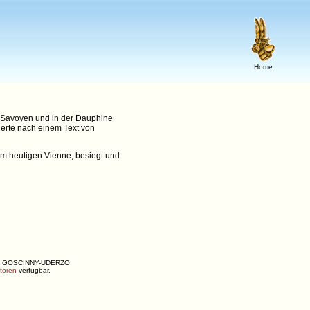
Home
n Savoyen und in der Dauphine
ierte nach einem Text von
em heutigen Vienne, besiegt und
ENÉ, GOSCINNY-UDERZO
utoren
verfügbar.