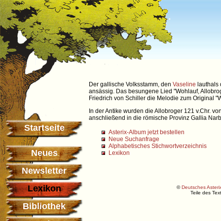
Der gallische Volksstamm, den
Vaseline
lauthals 
ansässig. Das besungene Lied "Wohlauf, Allobroge
Friedrich von Schiller die Melodie zum Original 
In der Antike wurden die Allobroger 121 v.Chr. 
anschließend in die römische Provinz Gallia Narb
Startseite
Asterix-Album jetzt bestellen
Neue Suchanfrage
Alphabetisches Stichwortverzeichnis
Neues
Lexikon
Newsletter
Lexikon
©
Deutsches Asterix
Teile des Te
Bibliothek