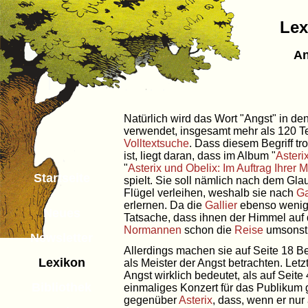
Lex
An
Natürlich wird das Wort "Angst" in de
verwendet, insgesamt mehr als 120 Tex
Volltextsuche
. Dass diesem Begriff t
ist, liegt daran, dass im Album "
Asteri
"
Asterix und Obelix: Im Auftrag Ihrer M
Startseite
spielt. Sie soll nämlich nach dem Gl
Flügel verleihen, weshalb sie nach
Ga
erlernen. Da die
Gallier
ebenso wenig 
Neues
Tatsache, dass ihnen der Himmel auf 
Normannen
schon die
Reise
umsonst 
Newsletter
Allerdings machen sie auf Seite 18 B
Lexikon
als Meister der Angst betrachten. Letz
Angst wirklich bedeutet, als auf Seite
Bibliothek
einmaliges Konzert für das Publikum 
gegenüber
Asterix
, dass, wenn er nu