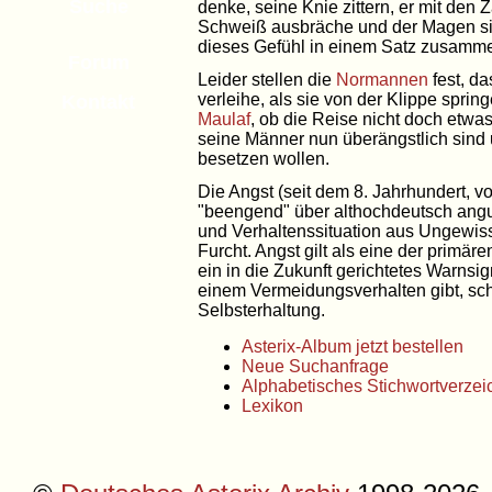
Suche
denke, seine Knie zittern, er mit den 
Schweiß ausbräche und der Magen 
dieses Gefühl in einem Satz zusammen
Forum
Leider stellen die
Normannen
fest, da
verleihe, als sie von der Klippe sprin
Kontakt
Maulaf
, ob die Reise nicht doch etwas
seine Männer nun überängstlich sind
besetzen wollen.
Die Angst (seit dem 8. Jahrhundert, 
"beengend" über althochdeutsch angu
und Verhaltenssituation aus Ungewiss
Furcht. Angst gilt als eine der primär
ein in die Zukunft gerichtetes Warnsi
einem Vermeidungsverhalten gibt, schü
Selbsterhaltung.
Asterix-Album jetzt bestellen
Neue Suchanfrage
Alphabetisches Stichwortverzei
Lexikon