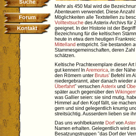
Suche
Mehr als 450 Mal wird die Bezeichnung
Abenteuern verwendet. Diese Anzahl ü
Forum
Möglichkeiten alle Textstellen zu besc
Volltextsuche
des Asterix-Archivs fü
Kontakt
geeignet. In der Historie ist der Begrif
Bezeichnung für die keltischen Stäm
heute in etwa dem heutigen Frankrei
Mittelland
entspricht. Sie bestanden 
Stammesgemeinschaften, deren Zahl H
schätzen.
Keltische Prachtexemplare dieser Art
gut kennen! In
Aremorica
, in der Näh
den Römern unter
Brutus
' Befehl im 
niedergebrannt, aber danach wieder a
Überfahrt
" versuchen
Asterix
und
Obel
später auch gegenüber den
Wikinger
was Gallier seien: sie sind mutig, ha
Himmel auf den Kopf fällt, sie mache
gern und sind gelegentlich knurrig un
streitsüchtig. Ausserdem lieben sie ih
Das uns wohlbekannte
Dorf
von
Aster
Namen erhalten. Gelegentlich wird e
Besatzungstruppen "das Dorf der Ver