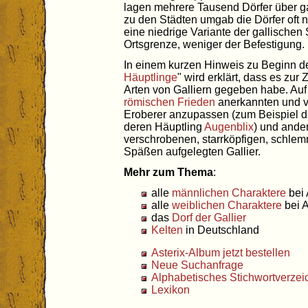
lagen mehrere Tausend Dörfer über 
zu den Städten umgab die Dörfer oft 
eine niedrige Variante der gallischen 
Ortsgrenze, weniger der Befestigung.
In einem kurzen Hinweis zu Beginn d
Häuptlinge
" wird erklärt, dass es zu
Arten von Galliern gegeben habe. Auf 
römischen Frieden
anerkannten und ve
Eroberer anzupassen (zum Beispiel di
deren Häuptling
Augenblix
) und ande
verschrobenen, starrköpfigen, schle
Späßen aufgelegten Gallier.
Mehr zum Thema
:
alle
männlichen Charaktere
bei 
alle
weiblichen Charaktere
bei A
das
Dorf der Gallier
Kelten
in Deutschland
Asterix-Album jetzt bestellen
Neue Suchanfrage
Alphabetisches Stichwortverzei
Lexikon