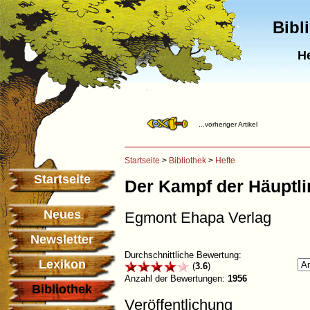
Bibl
He
...vorheriger Artikel
Startseite
>
Bibliothek
>
Hefte
Startseite
Der Kampf der Häuptli
Neues
Egmont Ehapa Verlag
Newsletter
Durchschnittliche Bewertung:
Lexikon
(
3.6
)
Anzahl der Bewertungen:
1956
Bibliothek
Veröffentlichung