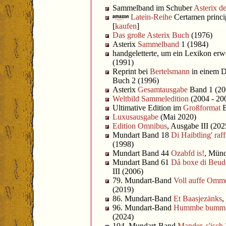
Sammelband im Schuber
Asterix de
Latein-Reihe
Certamen princi
[
kaufen
]
Das große Asterix Buch
(1976)
Asterix
Sammelband
1 (1984)
handgeletterte, um ein Lexikon erw
(1991)
Reprint bei
Bertelsmann
in einem D
Buch 2 (1996)
Asterix
Gesamtausgabe
Band 1 (20
Weltbild Sammeledition
(2004 - 20
Ultimative Edition im
Großformat
B
Luxusausgabe
(Mai 2020)
Edition Omnibus
, Ausgabe III (202
Mundart Band 18
Di Haibtling' raf
(1998)
Mundart Band 44
Ozabfd is!
, Münc
Mundart Band 61
Då boxe di Beud
III (2006)
79. Mundart-Band
Voll auffe Omm
(2019)
86. Mundart-Band
Et Baasjezänks
,
96. Mundart-Band
Hummbe bumm
(2024)
104. Mundart-Band
Mander, s'isch 