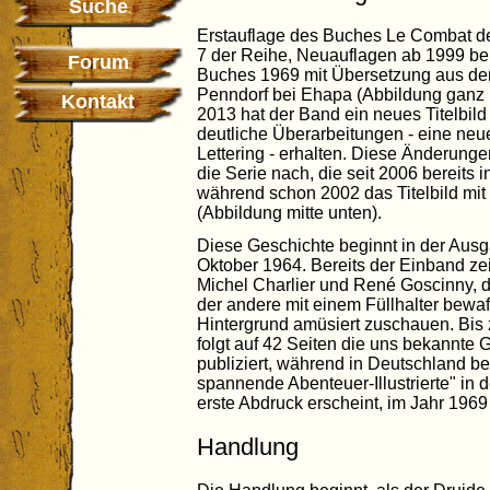
Suche
Erstauflage des Buches Le Combat d
7 der Reihe, Neuauflagen ab 1999 be
Forum
Buches 1969 mit Übersetzung aus d
Penndorf bei Ehapa (Abbildung ganz 
Kontakt
2013 hat der Band ein neues Titelbil
deutliche Überarbeitungen - eine neu
Lettering - erhalten. Diese Änderung
die Serie nach, die seit 2006 bereits i
während schon 2002 das Titelbild mit
(Abbildung mitte unten).
Diese Geschichte beginnt in der Aus
Oktober 1964. Bereits der Einband ze
Michel Charlier und René Goscinny, d
der andere mit einem Füllhalter bewaf
Hintergrund amüsiert zuschauen. Bis
folgt auf 42 Seiten die uns bekannte
publiziert, während in Deutschland b
spannende Abenteuer-Illustrierte" in
erste Abdruck erscheint, im Jahr 1969
Handlung