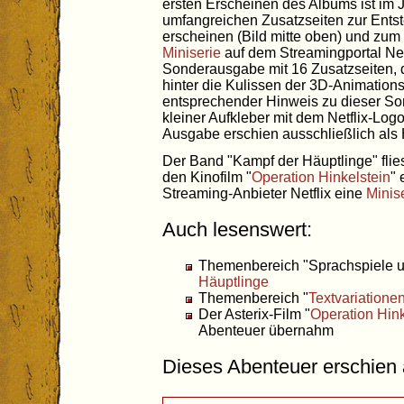
ersten Erscheinen des Albums ist im 
umfangreichen Zusatzseiten zur Ents
erscheinen (Bild mitte oben) und zum
Miniserie
auf dem Streamingportal Netf
Sonderausgabe mit 16 Zusatzseiten, d
hinter die Kulissen der 3D-Animationss
entsprechender Hinweis zu dieser So
kleiner Aufkleber mit dem Netflix-Logo
Ausgabe erschien ausschließlich als 
Der Band "Kampf der Häuptlinge" flie
den Kinofilm "
Operation Hinkelstein
" 
Streaming-Anbieter Netflix eine
Minis
Auch lesenswert:
Themenbereich "Sprachspiele u
Häuptlinge
Themenbereich "
Textvariatione
Der Asterix-Film "
Operation Hink
Abenteuer übernahm
Dieses Abenteuer erschien a