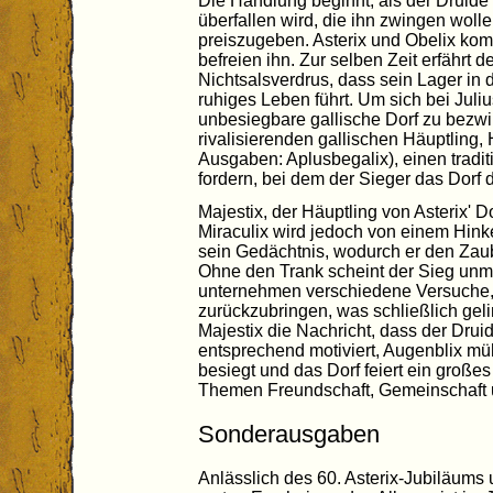
Die Handlung beginnt, als der Druid
überfallen wird, die ihn zwingen wol
preiszugeben. Asterix und Obelix kom
befreien ihn. Zur selben Zeit erfährt 
Nichtsalsverdrus, dass sein Lager in 
ruhiges Leben führt. Um sich bei Julius
unbesiegbare gallische Dorf zu bezw
rivalisierenden gallischen Häuptling, 
Ausgaben: Aplusbegalix), einen tradit
fordern, bei dem der Sieger das Dorf 
Majestix, der Häuptling von Asterix' 
Miraculix wird jedoch von einem Hinke
sein Gedächtnis, wodurch er den Zaub
Ohne den Trank scheint der Sieg unmö
unternehmen verschiedene Versuche,
zurückzubringen, was schließlich gel
Majestix die Nachricht, dass der Drui
entsprechend motiviert, Augenblix m
besiegt und das Dorf feiert ein großes
Themen Freundschaft, Gemeinschaft un
Sonderausgaben
Anlässlich des 60. Asterix-Jubiläums