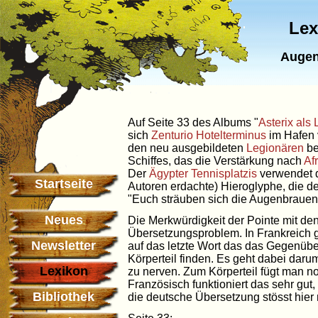
Lex
Augen
Auf Seite 33 des Albums "
Asterix als
sich
Zenturio
Hotelterminus
im Hafen
den neu ausgebildeten
Legionären
be
Schiffes, das die Verstärkung nach
Af
Der
Ägypter
Tennisplatzis
verwendet d
Startseite
Autoren erdachte) Hieroglyphe, die de
"Euch sträuben sich die Augenbrauen"
Neues
Die Merkwürdigkeit der Pointe mit de
Übersetzungsproblem. In Frankreich g
Newsletter
auf das letzte Wort das das Gegenübe
Körperteil finden. Es geht dabei dar
Lexikon
zu nerven. Zum Körperteil fügt man noc
Französisch funktioniert das sehr gut
Bibliothek
die deutsche Übersetzung stösst hier 