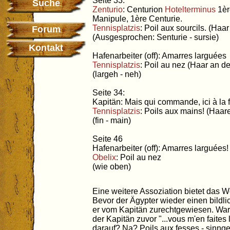
Seite 33:
Suche
Zenturio
: Centurion
Hotelterminus
1èr
Manipule, 1ère Centurie.
Tennisplatzis
: Poil aux sourcils. (Ha
Forum
(Ausgesprochen: Senturie - sursie)
Kontakt
Hafenarbeiter (off): Amarres larguées
Tennisplatzis
: Poil au nez (Haar an d
(largeh - neh)
Seite 34:
Kapitän: Mais qui commande, ici à la f
Tennisplatzis
: Poils aux mains! (Haa
(fin - main)
Seite 46
Hafenarbeiter (off): Amarres larguées!
Obelix
: Poil au nez
(wie oben)
Eine weitere Assoziation bietet das W
Bevor der Ägypter wieder einen bild
er vom Kapitän zurechtgewiesen. War
der Kapitän zuvor "...vous m'en faites
darauf? Na? Poils aux fesses - sinn