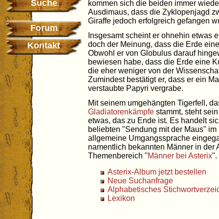
Suche
kommen sich die beiden immer wieder
Ausdimaus, dass die Zyklopenjagd z
Giraffe jedoch erfolgreich gefangen w
Forum
Insgesamt scheint er ohnehin etwas einf
doch der Meinung, dass die Erde ein
Kontakt
Obwohl er von Globulus darauf hinge
bewiesen habe, dass die Erde eine Kug
die eher weniger von der Wissenschaf
Zumindest bestätigt er, dass er ein Ma
verstaubte Papyri vergrabe.
Mit seinem umgehängten Tigerfell, das
Gladiatorenkämpfe
stammt, steht se
etwas, das zu Ende ist. Es handelt s
beliebten "Sendung mit der Maus" im 
allgemeine Umgangssprache eingegang
namentlich bekannten Männer in der As
Themenbereich "
Männer bei Asterix
".
Asterix-Album jetzt bestellen
Neue Suchanfrage
Alphabetisches Stichwortverzei
Lexikon