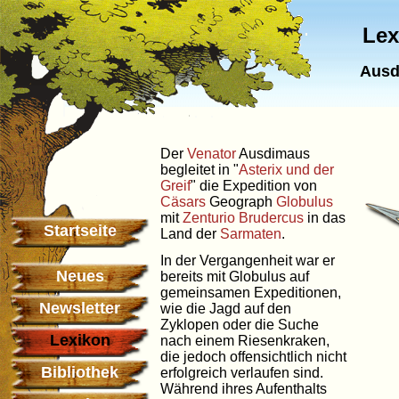
Lex
Ausd
Der
Venator
Ausdimaus
begleitet in "
Asterix und der
Greif
" die Expedition von
Cäsars
Geograph
Globulus
mit
Zenturio
Brudercus
in das
Startseite
Land der
Sarmaten
.
In der Vergangenheit war er
Neues
bereits mit Globulus auf
gemeinsamen Expeditionen,
Newsletter
wie die Jagd auf den
Zyklopen oder die Suche
Lexikon
nach einem Riesenkraken,
die jedoch offensichtlich nicht
Bibliothek
erfolgreich verlaufen sind.
Während ihres Aufenthalts