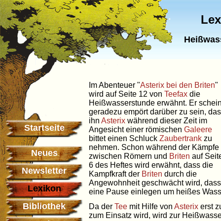
Lex
Heißwas
Im Abenteuer "
Asterix bei den Briten
"
wird auf Seite 12 von
Teefax
die
Heißwasserstunde erwähnt. Er schein
geradezu empört darüber zu sein, da
ihn
Asterix
während dieser Zeit im
Startseite
Angesicht einer römischen
Galeere
bittet einen Schluck
Zaubertrank
zu
nehmen. Schon während der Kämpfe
Neues
zwischen Römern und
Briten
auf Seit
6 des Heftes wird erwähnt, dass die
Newsletter
Kampfkraft der
Briten
durch die
Angewohnheit geschwächt wird, dass 
Lexikon
eine Pause einlegen um heißes Wasse
Bibliothek
Da der
Tee
mit Hilfe von
Asterix
erst 
zum Einsatz wird, wird zur Heißwass