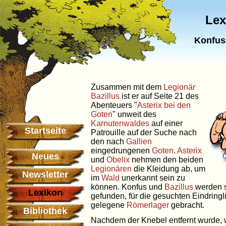
Lex
Konfus
Zusammen mit dem
Legionär
Bazillus
ist er auf Seite 21 des
Abenteuers "
Asterix bei den
Goten
" unweit des
Karnutenwaldes
auf einer
Startseite
Patrouille auf der Suche nach
den nach
Gallien
eingedrungenen
Goten
.
Asterix
Neues
und
Obelix
nehmen den beiden
Legionären
die Kleidung ab, um
Newsletter
im
Wald
unerkannt sein zu
können. Konfus und
Bazillus
werden s
Lexikon
gefunden, für die gesuchten Eindring
gelegene
Römerlager
gebracht.
Bibliothek
Nachdem der Knebel entfernt wurde,