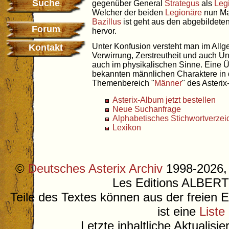
Suche
gegenüber General
Strategus
als
Leg
Welcher der beiden
Legionäre
nun Ma
Bazillus
ist geht aus den abgebildeten
Forum
hervor.
Unter Konfusion versteht man im All
Kontakt
Verwirrung, Zerstreutheit und auch Unk
auch im physikalischen Sinne. Eine Ü
bekannten männlichen Charaktere in d
Themenbereich "
Männer
" des Asterix
Asterix-Album jetzt bestellen
Neue Suchanfrage
Alphabetisches Stichwortverzei
Lexikon
©
Deutsches Asterix Archiv
1998-2026, 
Les Editions ALB
Teile des Textes können aus der freien 
ist eine
Liste
Letzte inhaltliche Aktualisi