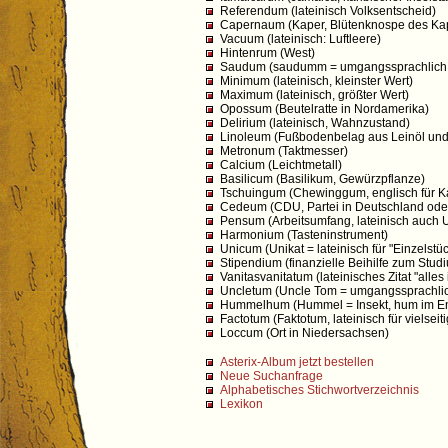
Referendum (lateinisch Volksentscheid)
Capernaum (Kaper, Blütenknospe des Kape
Vacuum (lateinisch: Luftleere)
Hintenrum (West)
Saudum (saudumm = umgangssprachlich fü
Minimum (lateinisch, kleinster Wert)
Maximum (lateinisch, größter Wert)
Opossum (Beutelratte in Nordamerika)
Delirium (lateinisch, Wahnzustand)
Linoleum (Fußbodenbelag aus Leinöl und T
Metronum (Taktmesser)
Calcium (Leichtmetall)
Basilicum (Basilikum, Gewürzpflanze)
Tschuingum (Chewinggum, englisch für 
Cedeum (CDU, Partei in Deutschland ode
Pensum (Arbeitsumfang, lateinisch auch Un
Harmonium (Tasteninstrument)
Unicum (Unikat = lateinisch für "Einzelst
Stipendium (finanzielle Beihilfe zum Stud
Vanitasvanitatum (lateinisches Zitat "alles is
Uncletum (Uncle Tom = umgangssprachlic
Hummelhum (Hummel = Insekt, hum im En
Factotum (Faktotum, lateinisch für vielseiti
Loccum (Ort in Niedersachsen)
Asterix-Album jetzt bestellen
Neue Suchanfrage
Alphabetisches Stichwortverzeichnis
Lexikon