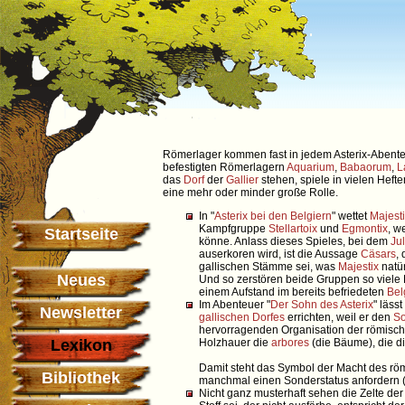
Römerlager kommen fast in jedem Asterix-Abente
befestigten Römerlagern
Aquarium
,
Babaorum
,
L
das
Dorf
der
Gallier
stehen, spiele in vielen Hef
eine mehr oder minder große Rolle.
In "
Asterix bei den Belgiern
" wettet
Majest
Kampfgruppe
Stellartoix
und
Egmontix
, w
Startseite
könne. Anlass dieses Spieles, bei dem
Ju
auserkoren wird, ist die Aussage
Cäsars
,
gallischen Stämme sei, was
Majestix
natür
Neues
Und so zerstören beide Gruppen so viele 
einem Aufstand im bereits befriedeten
Bel
Im Abenteuer "
Der Sohn des Asterix
" lässt
Newsletter
gallischen Dorfes
errichten, weil er den
S
hervorragenden Organisation der römisc
Lexikon
Holzhauer die
arbores
(die Bäume), die d
Damit steht das Symbol der Macht des röm
Bibliothek
manchmal einen Sonderstatus anfordern (
Nicht ganz musterhaft sehen die Zelte de