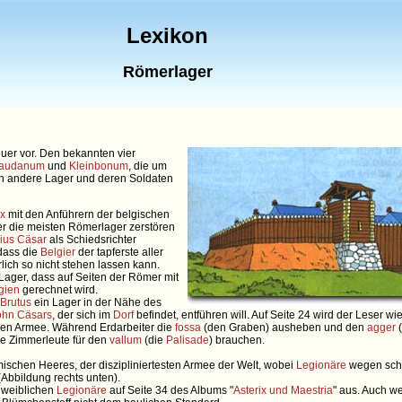
Lexikon
Römerlager
uer vor. Den bekannten vier
audanum
und
Kleinbonum
, die um
ten andere Lager und deren Soldaten
ix
mit den Anführern der belgischen
er die meisten Römerlager zerstören
lius Cäsar
als Schiedsrichter
 dass die
Belgier
der tapferste aller
lich so nicht stehen lassen kann.
Lager, dass auf Seiten der Römer mit
gien
gerechnet wird.
Brutus
ein Lager in der Nähe des
ohn
Cäsars
, der sich im
Dorf
befindet, entführen will. Auf Seite 24 wird der Leser w
hen Armee. Während Erdarbeiter die
fossa
(den Graben) ausheben und den
agger
(
ie Zimmerleute für den
vallum
(die
Palisade
) brauchen.
ischen Heeres, der diszipliniertesten Armee der Welt, wobei
Legionäre
wegen sch
Abbildung rechts unten).
r weiblichen
Legionäre
auf Seite 34 des Albums "
Asterix und Maestria
" aus. Auch w