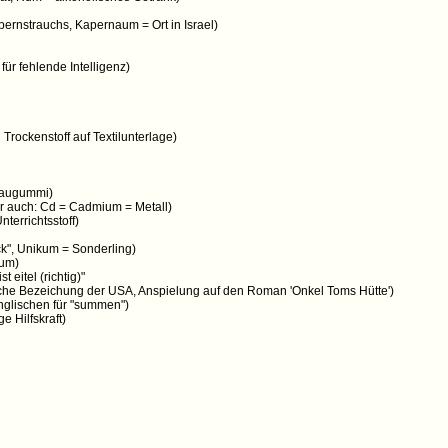
rnstrauchs, Kapernaum = Ort in Israel)
r fehlende Intelligenz)
rockenstoff auf Textilunterlage)
Kaugummi)
r auch: Cd = Cadmium = Metall)
terrichtsstoff)
ück", Unikum = Sonderling)
ium)
t eitel (richtig)"
he Bezeichung der USA, Anspielung auf den Roman 'Onkel Toms Hütte')
glischen für "summen")
ge Hilfskraft)