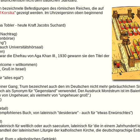
der Blümchenstoff nicht dem baulichen Standard.
ch bezeichnete Befestigungen des römischen Reiches, die auf
f Korsika
" gezeigt werden. Im Uhrzeigersinn oben beginnend
 Tobler - heute Kraft Jacobs Suchard)
= Nachtrag)
ienbörse)
ng")
 auch Universitätshörsaal)
en)
 die Ehefrau von Aga Khan III., 1930 gewann sie den Titel der
welcome = willkommen)
 Gruß in Israel)
r "alles egal")
leiner Gang; Trum bezeichnet auch den im Deutschen nicht mehr gebräuchlichen Si
ch als Synonym für "Gegenstand" verwendet. Der Ausdruck Mordstrum ist im Baier
ne von Ungeheuer, als vielmehr von "ungeheuer groß".)
)
tall)
empfohlenes Buch, von lateinisch "desiderare" - auch für "etwas Erwünschtes")
l)
teinisch für weltlich oder auch saeculum, lateinisch für 'die in einem Jahrhunder
andteil der lateinischen Liturgie der katholischen Kirche, die deutschsprachige En
aat, Rum = alkoholisches Getränk)