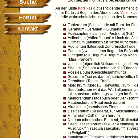
Stoff sei, der nicht ausfärbe, entspricht 
Suche
An der Küste
Korsikas
gibt es folgende namentli
einer Karte zu Beginn des Abenteuers "
Asterix au
Forum
hier die wahrscheinliche Inspiration des Namens:
Toblerorum (Schokolade mit Rum der Firma
Kontakt
Geranium (Geranien = Blumenart)
Postscriptum (lateinisch Postskript (P.S.) 
Actienbum (Aktien "boom" = Hoch der Akt
Ultimatum (lateinisch für "letzte Aufforderu
Auditorium (lateinisch Zuhörerschaft oder
Podium (zweiter, höher liegender Fußbod
Dibegum (die Begum = Begum Aga Khan war
"Miss France")
Uellcum (eigentlich Vellcum = englisch: 
Shalum (Shalom = hebräisch für "Frieden",
Poesiealbum (Gedichtesammlung)
Seisdrum ("sei es darum", sprichwörtlich fü
Teemitrum (Tee mit Rum)
Mordstrum (Mords... = gewaltig, Trum = k
Süddeutschen wird das Wort allgemein au
lat. monstrum, allerdings weniger im Sin
Memorandum (Tagebuch oder Denkschrift
Hauteuchdrum (Haut euch darum)
Aluminium (chemisches Element, Leichtme
Desideratum (Desiderat, zur Anschaffung 
Hintenrum (Ost) (hinten herum)
Natrium (chemisches Element, Alkalimetal
Saeculasaeculorum (säkulär = einmalig, la
Ausdruck "in saecula saeculorum" ist Best
in Ewigkeit".)
Iamaicarum (Jamaica, karibischer Inselst