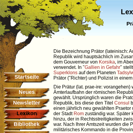
Lex
Pr
Die Bezeichnung Prätor (lateinisch: A
Republik wird hauptsächlich im Zu
dem Gouverneur von
Korsika
, im Abe
verwendet. In "
Gallien in Gefahr
" stell
Superklons
auf dem Planeten
Tadsyl
Startseite
Prätor ("Richter) und Polizist in einem
Die Prätur (lat. prae-ire: vorangehen
Neues
Ämterlaufbahn der römischen Republi
gewählt. Ursprünglich waren die Prat
Newsletter
Republik, bis diese den Titel
Consul
b
einen jährlich neu gewählten Praetor u
Lexikon
der Stadt
Rom
zuständig war. Später 
hinzu, der in Rechtsstreitigkeiten zw
Bibliothek
war. Nach Ihrer Amtszeit wurden die P
militärisches Kommando in die Provinz