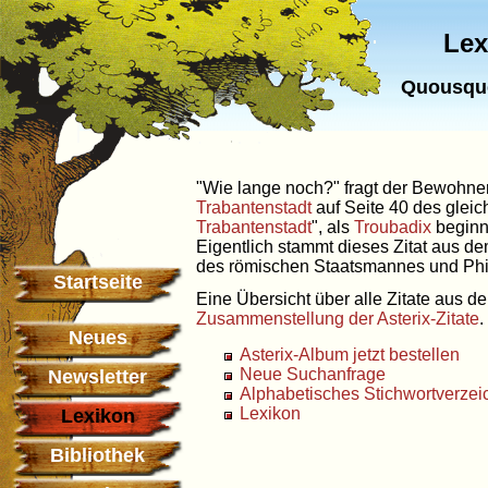
Lex
Quousqu
"Wie lange noch?" fragt der Bewohne
Trabantenstadt
auf Seite 40 des glei
Trabantenstadt
", als
Troubadix
beginnt
Eigentlich stammt dieses Zitat aus de
des römischen Staatsmannes und Ph
Startseite
Eine Übersicht über alle Zitate aus de
Zusammenstellung der Asterix-Zitate
.
Neues
Asterix-Album jetzt bestellen
Neue Suchanfrage
Newsletter
Alphabetisches Stichwortverzei
Lexikon
Lexikon
Bibliothek