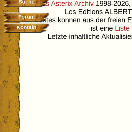
Suche
©
Deutsches Asterix Archiv
1998-2026, 
Les Editions ALB
Forum
Teile des Textes können aus der freien 
ist eine
Liste
Kontakt
Letzte inhaltliche Aktualis