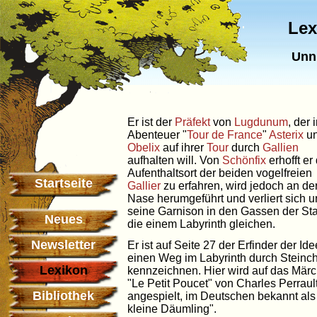
Lex
Unn
Er ist der
Präfekt
von
Lugdunum
, der 
Abenteuer "
Tour de France
"
Asterix
u
Obelix
auf ihrer
Tour
durch
Gallien
aufhalten will. Von
Schönfix
erhofft er
Aufenthaltsort der beiden vogelfreien
Startseite
Gallier
zu erfahren, wird jedoch an de
Nase herumgeführt und verliert sich 
seine Garnison in den Gassen der Sta
Neues
die einem Labyrinth gleichen.
Newsletter
Er ist auf Seite 27 der Erfinder der Ide
einen Weg im Labyrinth durch Steinc
Lexikon
kennzeichnen. Hier wird auf das Mär
"Le Petit Poucet" von Charles Perraul
Bibliothek
angespielt, im Deutschen bekannt als
kleine Däumling".