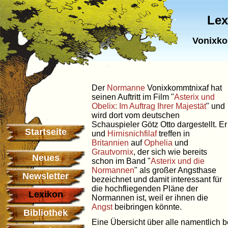
Lex
Vonixko
Der
Normanne
Vonixkommtnixaf hat
seinen Auftritt im Film "
Asterix und
Obelix: Im Auftrag Ihrer Majestät
" und
wird dort vom deutschen
Schauspieler Götz Otto dargestellt. Er
Startseite
und
Hirnisnichfilaf
treffen in
Britannien
auf
Ophelia
und
Grautvornix
, der sich wie bereits
Neues
schon im Band "
Asterix und die
Normannen
" als großer Angsthase
Newsletter
bezeichnet und damit interessant für
die hochfliegenden Pläne der
Lexikon
Normannen ist, weil er ihnen die
Angst
beibringen könnte.
Bibliothek
Eine Übersicht über alle namentlich