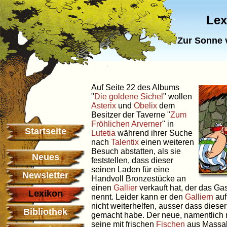
Lex
Zur Sonne 
Auf Seite 22 des Albums
"
Die goldene Sichel
" wollen
Asterix
und
Obelix
dem
Besitzer der Taverne "
Zum
Fröhlichen Arverner
" in
Startseite
Lutetia
während ihrer Suche
nach
Talentix
einen weiteren
Besuch abstatten, als sie
Neues
feststellen, dass dieser
seinen Laden für eine
Newsletter
Handvoll Bronzestücke an
einen
Gallier
verkauft hat, der das G
Lexikon
nennt. Leider kann er den
Galliern
auf
nicht weiterhelfen, ausser dass dies
Bibliothek
gemacht habe. Der neue, namentlich n
seine mit frischen
Fischen
aus Massal