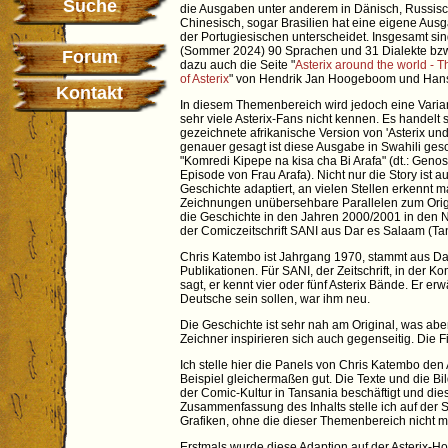
Suche
die Ausgaben unter anderem in Dänisch, Russisch
Chinesisch, sogar Brasilien hat eine eigene Ausg
der Portugiesischen unterscheidet. Insgesamt sin
(Sommer 2024) 90 Sprachen und 31 Dialekte bzw
Forum
dazu auch die Seite "
Asterix around the world -
of Asterix
" von Hendrik Jan Hoogeboom und Hans
Kontakt
In diesem Themenbereich wird jedoch eine Variant
sehr viele Asterix-Fans nicht kennen. Es handelt 
gezeichnete afrikanische Version von 'Asterix und
genauer gesagt ist diese Ausgabe in Swahili ges
"Komredi Kipepe na kisa cha Bi Arafa" (dt.: Geno
Episode von Frau Arafa). Nicht nur die Story ist au
Geschichte adaptiert, an vielen Stellen erkennt 
Zeichnungen unübersehbare Parallelen zum Origi
die Geschichte in den Jahren 2000/2001 in den
der Comiczeitschrift SANI aus Dar es Salaam (Ta
Chris Katembo ist Jahrgang 1970, stammt aus Dar 
Publikationen. Für SANI, der Zeitschrift, in der K
sagt, er kennt vier oder fünf Asterix Bände. Er e
Deutsche sein sollen, war ihm neu.
Die Geschichte ist sehr nah am Original, was aber 
Zeichner inspirieren sich auch gegenseitig. Die
Ich stelle hier die Panels von Chris Katembo den 
Beispiel gleichermaßen gut. Die Texte und die Bi
der Comic-Kultur in Tansania beschäftigt und dies
Zusammenfassung des Inhalts stelle ich auf der S
Grafiken, ohne die dieser Themenbereich nicht 
Erstmals wurde diese Adaption auf der Asterix-Ho