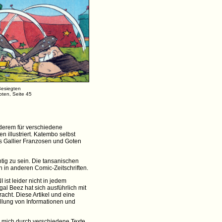
Besiegten
oten, Seite 45
nderem für verschiedene
n illustriert. Katembo selbst
ass Gallier Franzosen und Goten
htig zu sein. Die tansanischen
 in anderen Comic-Zeitschriften.
ist leider nicht in jedem
al Beez hat sich ausführlich mit
racht. Diese Artikel und eine
ellung von Informationen und
be mich durch verschiedene Texte