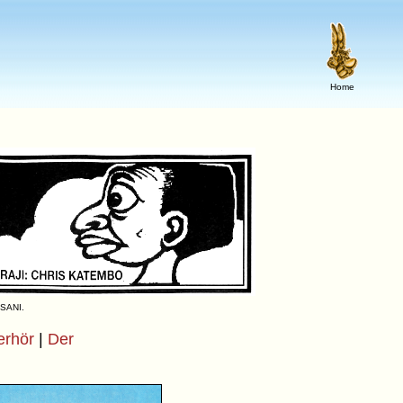
Home
 SANI.
erhör
|
Der