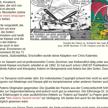
, Kroatisch,
abe, die sich von
d es derzeit
. Mundarten (siehe
 The many languages
 Selles.
e vorgestellt, die
sich um eine
 die Goten',
chrieben und heißt
sse Kipepe und die
s der Asterix-
Kampf der Clans vs. Schlacht der zwei 
man auch in den
aus: SANI Nummer 71-29 / Asterix und die G
nal. Erschienen ist
 Nummern 65 bis 71
nsania, Südostafrika). Erschaffen wurde diese Adaption von Chris Katembo.
es Salaam und ist professioneller Comic-Zeichner, war freiberuflich tätig unter a
omredi Kipepe erscheint, arbeitet er ab 1992. Er hat auch schon UNICEF Publikatione
rwähnte Asterix und Kleopatra, Asterix im Morgenland und Asterix bei den Goten. D
in Tansania nicht weiter stört. Ein individuelles Copyright scheint hier nicht so wic
 Figuren von Madenge und Kipepe gibt es beispielsweise unter anderen Namen auch
Asterix-Originalen gegenüber. Die Qualität der Panels aus der Comiczeitschrift SANI 
lder zur Gegenüberstellung sind jedoch noch gut zu erkennen. Der Ethnologe Dr. Jig
e Erfahrungen in zwei ausführlichen Artikeln zu "Asterix auf Swahili" zu Papier geb
eite "
Wie Asterix Swahili lernte
" zur Verfügung. Ich danke ihm auch für die Bereitst
möglich gewesen wäre.
mepage von Georg Theis vorgestellt, die Seite existiert jedoch nicht mehr. Ich ha