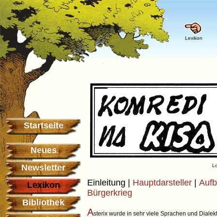
Lexikon
Startseite
Neues
Newsletter
Lo
Einleitung |
Hauptdarsteller
|
Aufb
Lexikon
Bürgerkrieg
Bibliothek
A
sterix wurde in sehr viele Sprachen und Dialekt