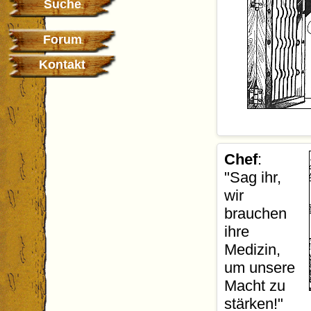
Suche
Forum
Kontakt
Chef
: "Wenn
Chef
:
werdet ihr be
"Sag ihr,
Übersetzer
:
wir
Wie gehabt: 
brauchen
den Übersetz
ihre
Medizin,
um unsere
Macht zu
stärken!"