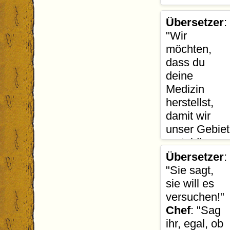
Der Chef de
Übersetzer
:
drumherum w
"Wir
möchten,
dass du
deine
Medizin
herstellst,
damit wir
unser Gebiet
verteidigen
können."
Übersetzer
:
Bi Arafa
: "D
"Sie sagt,
Übersetzer
:
sie will es
versuchen!"
Chef
: "Sag
ihr, egal, ob