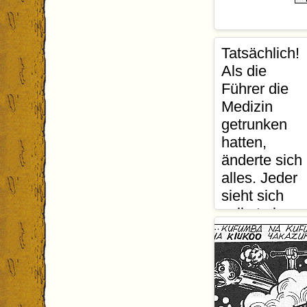
Barukuna, al
Tatsächlich!
abgibt.
Als die
Bi Arafa
: "D
Führer die
werden, nur v
Medizin
ihr werdet s
getrunken
Madenge
: "
hatten,
Interessante
änderte sich
alles. Jeder
sieht sich
selbst als
den einzig w
Krieger
: "K
Clans. Dies
sollen sie e