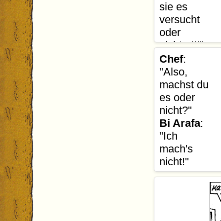
sie es
versucht
oder
nicht...!!!"
Übersetzer
:
Chef
:
"Also,
Lügen kann d
machst du
Holperik.
es oder
nicht?"
Bi Arafa
:
"Ich
mach's
nicht!"
Übersetzer
:
Auch Bi Araf