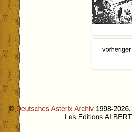
Und sofort b
vorheriger
Bei den Gote
Kriege' gena
©
Deutsches Asterix Archiv
1998-2026, 
Les Editions ALB