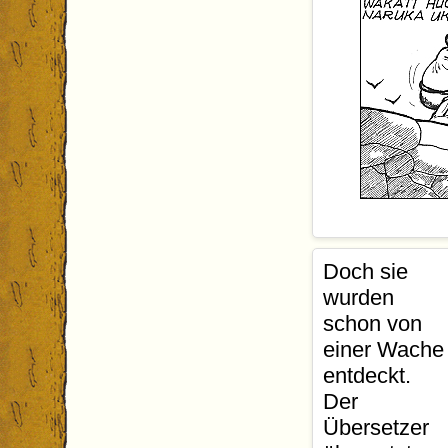
Chef
: "Gut!?
Übersetzer
:
Auch hier ha
Inzwischen k
Doch sie
Madenge
: "
wurden
noch."
schon von
Diese Szene i
einer Wache
die Mauer nu
entdeckt.
Flucht überkl
Der
Übersetzer