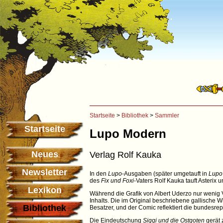
Startseite
>
Bibliothek
>
Sammler
Startseite
Lupo Modern
Neues
Verlag Rolf Kauka
Newsletter
In den
Lupo
-Ausgaben (später umgetauft in
Lupo
des
Fix und Foxi
-Vaters Rolf Kauka tauft Asterix
Lexikon
Während die Grafik von Albert Uderzo nur wenig 
Inhalts. Die im Original beschriebene gallische
Bibliothek
Besatzer, und der Comic reflektiert die bundesre
Die Eindeutschung
Siggi und die Ostgoten
gerät 