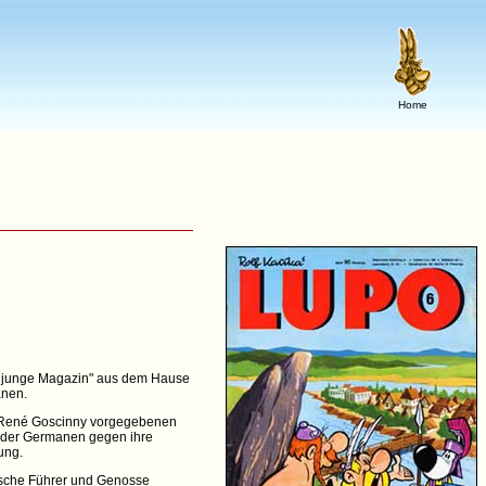
Home
as junge Magazin" aus dem Hause
anen.
on René Goscinny vorgegebenen
g der Germanen gegen ihre
ung.
tische Führer und Genosse