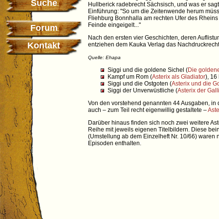
Suche
Hullberick radebrecht Sächsisch, und was er sagt ist
Einführung: "So um die Zeitenwende herum müsse
Fliehburg Bonnhalla am rechten Ufer des Rheins 
Feinde eingeigelt..."
Forum
Nach den ersten vier Geschichten, deren Auflistu
Kontakt
entziehen dem Kauka Verlag das Nachdruckrecht
Quelle: Ehapa
Siggi und die goldene Sichel (
Die goldene
Kampf um Rom (
Asterix als Gladiator
), 16
Siggi und die Ostgoten (
Asterix und die G
Siggi der Unverwüstliche (
Asterix der Gall
Von den vorstehend genannten 44 Ausgaben, in de
auch – zum Teil recht eigenwillig gestaltete –
Aste
Darüber hinaus finden sich noch zwei weitere Aster
Reihe mit jeweils eigenen Titelbildern. Diese b
(Umstellung ab dem Einzelheft Nr. 10/66) waren n
Episoden enthalten.