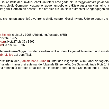
 - anstelle der Fraktur-Schrift - in roter Farbe gedruckt. In "
Siggi und die goldend
n sich die Germanen verzweifelt gegen ungebetene Gäste aus allen Himmelrichtu
ist ganz Germanien besetzt. Dort hat sich ein Häuflein aufrechter Krieger gegen 
ng sich unten anschließt, wehren sich die Autoren Goscinny und Uderzo gegen die 
.
 Sichel
), 6 bis 15 / 1965 (Abbildung Ausgabe 6/65)
 bis 26 / 1965
oten
), Heft 27 bis 37 / 1965
ier
), 3 bis 14 / 1966
nen Asterix/Siggi-Episoden veröffentlicht wurden, tragen elf Nummern und zusätz
rix-Motive
auf dem Titel.
ix-Titelbilder (
Sammelband 3 und 8
) unter den insgesamt 14 im Pabel-Verlag 
einhalteten immer drei aufeinanderfolgende Einzelhefte. Die Sammelbände 9 bis 14
ur mehr in Österreich erhältlich. In mindestens zehn dieser Sammelbände (1 bis 9 