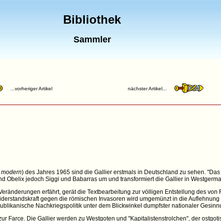
Bibliothek
Sammler
...vorheriger Artikel
nächster Artikel...
 modern
) des Jahres 1965 sind die Gallier erstmals in Deutschland zu sehen. "D
 und Obelix jedoch Siggi und Babarras um und transformiert die Gallier in Westgerm
Veränderungen erfährt, gerät die Textbearbeitung zur völligen Entstellung des v
 Widerstandskraft gegen die römischen Invasoren wird umgemünzt in die Auflehnun
publikanische Nachkriegspolitik unter dem Blickwinkel dumpfster nationaler Gesinn
zur Farce. Die Gallier werden zu Westgoten und "Kapitalistenstrolchen", der ostgo