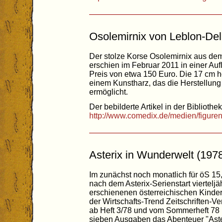
Osolemirnix von Leblon-Del
Der stolze Korse Osolemirnix aus dem
erschien im Februar 2011 in einer A
Preis von etwa 150 Euro. Die 17 cm ho
einem Kunstharz, das die Herstellung 
ermöglicht.
Der bebilderte Artikel in der Bibliothek
http://www.comedix.de/medien/figure
Asterix in Wunderwelt (197
Im zunächst noch monatlich für öS 1
nach dem Asterix-Serienstart vierteljä
erschienenen österreichischen Kind
der Wirtschafts-Trend Zeitschriften-V
ab Heft 3/78 und vom Sommerheft 78 
sieben Ausgaben das Abenteuer "Aster