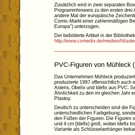
Zusätzlich wird in zwei separaten Box
Programmhinweis zu den ersten drei 
andere Mal der europäische Zeichentr
Comic-Markt einer zahlenmäßigen Be
Europa") unterzogen.
Der bebilderte Artikel in der Bibliothek
http://www.comedix.de/medien/lit/ast
PVC-Figuren von Mühleck 
Das Unternehmen Mühleck produzierte
produzierte 1997 offensichtlich auch 
Asterix, Obelix und Idefix aus PVC. Seh
Ähnlichkeit zu den im gleichen Jahr 
Plastoy.
Deutlich zu unterscheiden sind die Fig
unterschiedlichen Farbgebung, sonde
den Füßen der Figuren. Die Figuren si
und 4 cm (Idefix) groß, wobei Idefix b
Variante als Schlüsselanhänger bekann