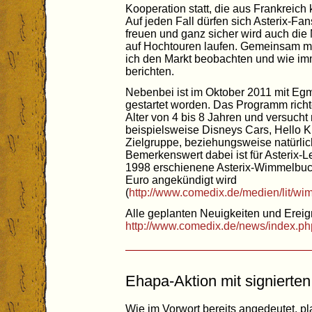
Kooperation statt, die aus Frankreich 
Auf jeden Fall dürfen sich Asterix-Fan
freuen und ganz sicher wird auch di
auf Hochtouren laufen. Gemeinsam 
ich den Markt beobachten und wie imm
berichten.
Nebenbei ist im Oktober 2011 mit Eg
gestartet worden. Das Programm rich
Alter von 4 bis 8 Jahren und versuch
beispielsweise Disneys Cars, Hello K
Zielgruppe, beziehungsweise natürlic
Bemerkenswert dabei ist für Asterix-Le
1998 erschienene Asterix-Wimmelbuch
Euro angekündigt wird
(
http://www.comedix.de/medien/lit/wi
Alle geplanten Neuigkeiten und Ereign
http://www.comedix.de/news/index.ph
Ehapa-Aktion mit signierten
Wie im Vorwort bereits angedeutet, p