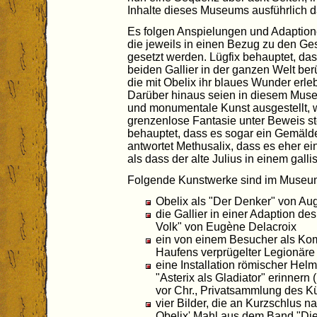
Inhalte dieses Museums ausführlich d
Es folgen Anspielungen und Adaption
die jeweils in einen Bezug zu den Ge
gesetzt werden. Lügfix behauptet, das
beiden Gallier in der ganzen Welt b
die mit Obelix ihr blaues Wunder erle
Darüber hinaus seien in diesem Muse
und monumentale Kunst ausgestellt, w
grenzenlose Fantasie unter Beweis ste
behauptet, dass es sogar ein Gemäld
antwortet Methusalix, dass es eher e
als dass der alte Julius in einem ga
Folgende Kunstwerke sind im Museu
Obelix als "Der Denker" von Au
die Gallier in einer Adaption de
Volk" von Eugène Delacroix
ein von einem Besucher als Kom
Haufens verprügelter Legionäre
eine Installation römischer Helm
"Asterix als Gladiator" erinner
vor Chr., Privatsammlung des Kü
vier Bilder, die an Kurzschlus 
Obelix' Mahl aus dem Band "Die