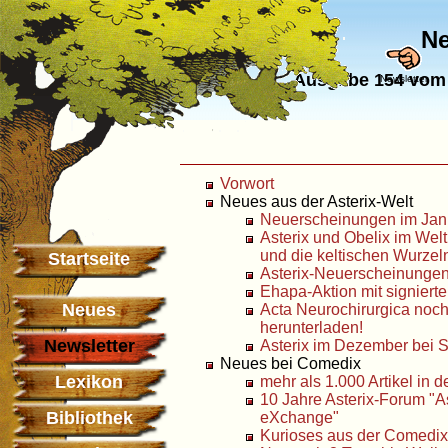
Ne
Ausgabe 154 vom 
Newsletter
Vorwort
Neues aus der Asterix-Welt
Neuerscheinungen im Jan
Asterix und Obelix im Weltk
und die keltischen Wurzel
Startseite
Asterix-Neuerscheinunge
Ehapa-Aktion mit signiert
Neues
Acta Neurochirurgica noch
herunterladen!
Newsletter
Asterix im Dezember bei 
Neues bei Comedix
Lexikon
mehr als 1.000 Artikel in d
10 Jahre Asterix-Forum "As
Bibliothek
eXchange"
Kurioses aus der Comedi