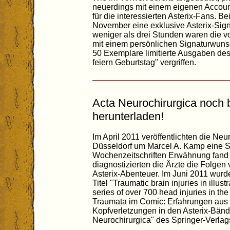
neuerdings mit einem eigenen Accoun
für die interessierten Asterix-Fans. 
November eine exklusive Asterix-Sign
weniger als drei Stunden waren die v
mit einem persönlichen Signaturwuns
50 Exemplare limitierte Ausgaben des
feiern Geburtstag" vergriffen.
Acta Neurochirurgica noch 
herunterladen!
Im April 2011 veröffentlichten die Neu
Düsseldorf um Marcel A. Kamp eine St
Wochenzeitschriften Erwähnung fand 
diagnostizierten die Ärzte die Folge
Asterix-Abenteuer. Im Juni 2011 wurde
Titel "Traumatic brain injuries in illus
series of over 700 head injuries in th
Traumata im Comic: Erfahrungen aus 
Kopfverletzungen in den Asterix-Bän
Neurochirurgica" des Springer-Verlags 