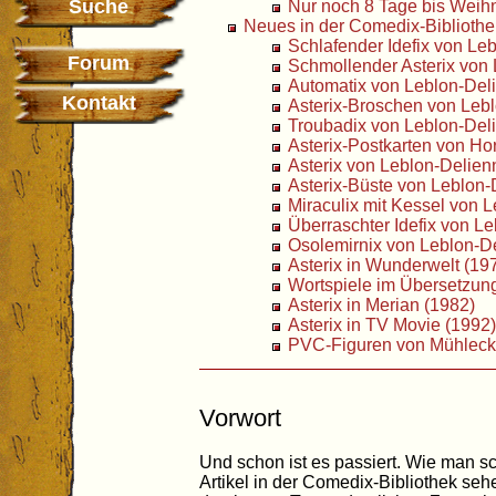
Suche
Nur noch 8 Tage bis Weih
Neues in der Comedix-Bibliothe
Schlafender Idefix von Le
Forum
Schmollender Asterix von
Automatix von Leblon-Del
Kontakt
Asterix-Broschen von Leb
Troubadix von Leblon-Del
Asterix-Postkarten von Ho
Asterix von Leblon-Delien
Asterix-Büste von Leblon-
Miraculix mit Kessel von 
Überraschter Idefix von L
Osolemirnix von Leblon-D
Asterix in Wunderwelt (19
Wortspiele im Übersetzung
Asterix in Merian (1982)
Asterix in TV Movie (1992)
PVC-Figuren von Mühleck
Vorwort
Und schon ist es passiert. Wie man s
Artikel in der Comedix-Bibliothek se