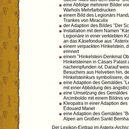
eine Abfolge mehrerer Bilder vo
Warhols Mehrfarbdrucken
einem Bild des Legionärs Hand
Trankes von Miraculix
der Adaption des Bildes "Der S
Installation mit dem Namen "Käsei
Legionäre in einer verklebten K
an das Käsefondue aus "Asterix
einem verpackten Hinkelstein, 
erinnert
einem "Hinkelstein-Denkmal Ob
Hinkelsteinen in Cäsars Palast
nachempfunden ist. Darauf wei
Besuchers aus Helvetien hin, d
Hinkelsteinkurs symbolisiere, d
eine Adaption des Gemäldes "L
mit einer Abbildung des ängstli
eine Umsetzung des Gemäldes 
Arcimboldo mit einem Bildnis vo
Kleopatra in einer Adaption de
Édouard Manet
eine Adaption des Gemäldes "B
Alpen am Großen Sankt Bernhar
Der Lexikon-Eintrag im Asterix-Archiv