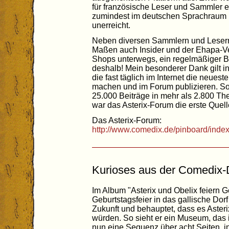
für französische Leser und Sammler e
zumindest im deutschen Sprachraum is
unerreicht.
Neben diversen Sammlern und Lesern
Maßen auch Insider und der Ehapa-Ver
Shops unterwegs, ein regelmäßiger Bl
deshalb! Mein besonderer Dank gilt i
die fast täglich im Internet die neuest
machen und im Forum publizieren. So
25.000 Beiträge in mehr als 2.800
war das Asterix-Forum die erste Quell
Das Asterix-Forum:
http://www.comedix.de/pinboard/index
Kurioses aus der Comedix
Im Album "Asterix und Obelix feiern G
Geburtstagsfeier in das gallische Do
Zukunft und behauptet, dass es Asteri
würden. So sieht er ein Museum, das i
nun eine Sequenz über acht Seiten, in