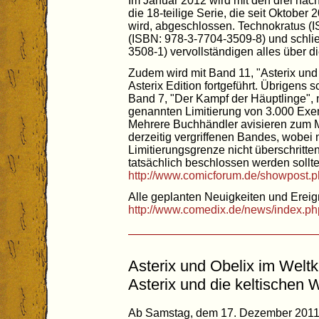
Im Januar 2012 wird mit den drei nä
die 18-teilige Serie, die seit Oktober 
wird, abgeschlossen. Technokratus (
(ISBN: 978-3-7704-3509-8) und schlie
3508-1) vervollständigen alles über d
Zudem wird mit Band 11, "Asterix und 
Asterix Edition fortgeführt. Übrigens 
Band 7, "Der Kampf der Häuptlinge", n
genannten Limitierung von 3.000 Exe
Mehrere Buchhändler avisieren zum 
derzeitig vergriffenen Bandes, wobei
Limitierungsgrenze nicht überschritte
tatsächlich beschlossen werden sollte
http://www.comicforum.de/showpost
Alle geplanten Neuigkeiten und Ereign
http://www.comedix.de/news/index.ph
Asterix und Obelix im Weltku
Asterix und die keltischen 
Ab Samstag, dem 17. Dezember 2011, 