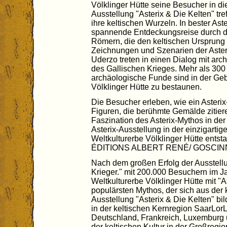
Völklinger Hütte seine Besucher in die
Ausstellung "Asterix & Die Kelten" t
ihre keltischen Wurzeln. In bester Aste
spannende Entdeckungsreise durch d
Römern, die den keltischen Ursprung 
Zeichnungen und Szenarien der Aster
Uderzo treten in einen Dialog mit ar
des Gallischen Krieges. Mehr als 300
archäologische Funde sind in der Geb
Völklinger Hütte zu bestaunen.
Die Besucher erleben, wie ein Asterix-
Figuren, die berühmte Gemälde zitie
Faszination des Asterix-Mythos in der
Asterix-Ausstellung in der einzigarti
Weltkulturerbe Völklinger Hütte entst
ÉDITIONS ALBERT RENÉ/ GOSCI
Nach dem großen Erfolg der Ausstellu
Krieger." mit 200.000 Besuchern im J
Weltkulturerbe Völklinger Hütte mit "
populärsten Mythos, der sich aus der k
Ausstellung "Asterix & Die Kelten" bi
in der keltischen Kernregion SaarLor
Deutschland, Frankreich, Luxemburg 
der keltischen Kultur in der Großregi