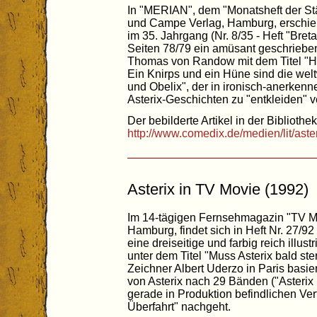
In "MERIAN", dem "Monatsheft der St
und Campe Verlag, Hamburg, erschie
im 35. Jahrgang (Nr. 8/35 - Heft "Bre
Seiten 78/79 ein amüsant geschriebene
Thomas von Randow mit dem Titel "He
Ein Knirps und ein Hüne sind die welt
und Obelix", der in ironisch-anerken
Asterix-Geschichten zu "entkleiden" v
Der bebilderte Artikel in der Bibliothek
http://www.comedix.de/medien/lit/ast
Asterix in TV Movie (1992)
Im 14-tägigen Fernsehmagazin "TV Mo
Hamburg, findet sich in Heft Nr. 27/9
eine dreiseitige und farbig reich illus
unter dem Titel "Muss Asterix bald st
Zeichner Albert Uderzo in Paris basie
von Asterix nach 29 Bänden ("Asterix
gerade in Produktion befindlichen Ve
Überfahrt" nachgeht.