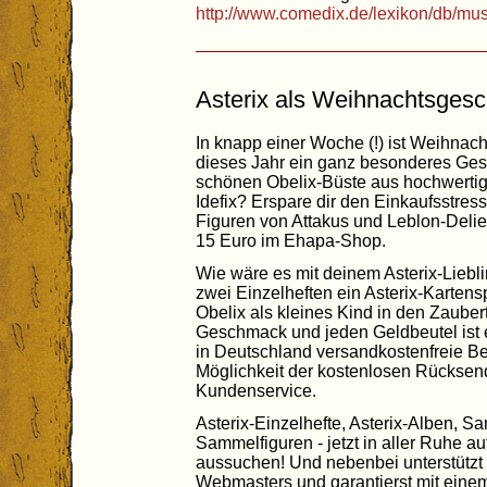
http://www.comedix.de/lexikon/db/m
Asterix als Weihnachtsges
In knapp einer Woche (!) ist Weihnac
dieses Jahr ein ganz besonderes Ges
schönen Obelix-Büste aus hochwerti
Idefix? Erspare dir den Einkaufsstress
Figuren von Attakus und Leblon-Deli
15 Euro im Ehapa-Shop.
Wie wäre es mit deinem Asterix-Lieb
zwei Einzelheften ein Asterix-Kartens
Obelix als kleines Kind in den Zauber
Geschmack und jeden Geldbeutel ist 
in Deutschland versandkostenfreie Be
Möglichkeit der kostenlosen Rücksen
Kundenservice.
Asterix-Einzelhefte, Asterix-Alben, S
Sammelfiguren - jetzt in aller Ruhe 
aussuchen! Und nebenbei unterstütz
Webmasters und garantierst mit einem 