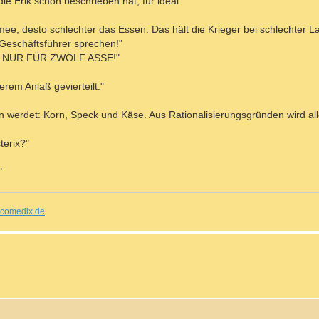
die Erik schon beschrieben hat, für ideal:
mee, desto schlechter das Essen. Das hält die Krieger bei schlechter L
 Geschäftsführer sprechen!"
H NUR FÜR ZWÖLF ASSE!"
erem Anlaß gevierteilt."
en werdet: Korn, Speck und Käse. Aus Rationalisierungsgründen wird al
terix?"
"
comedix.de