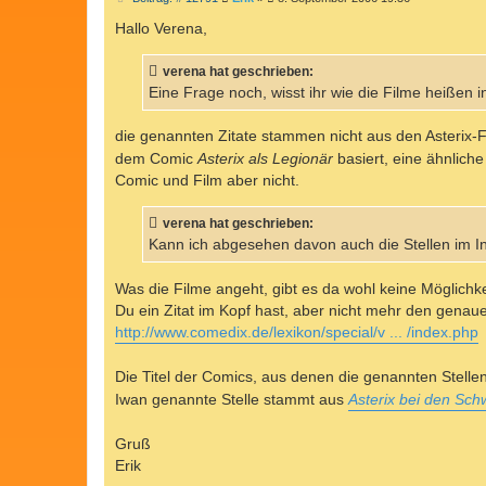
e
i
Hallo Verena,
t
r
a
verena hat geschrieben:
g
Eine Frage noch, wisst ihr wie die Filme heißen
die genannten Zitate stammen nicht aus den Asterix-F
dem Comic
Asterix als Legionär
basiert, eine ähnlich
Comic und Film aber nicht.
verena hat geschrieben:
Kann ich abgesehen davon auch die Stellen im I
Was die Filme angeht, gibt es da wohl keine Möglichk
Du ein Zitat im Kopf hast, aber nicht mehr den genaue
http://www.comedix.de/lexikon/special/v ... /index.php
Die Titel der Comics, aus denen die genannten Stelle
Iwan genannte Stelle stammt aus
Asterix bei den Sch
Gruß
Erik