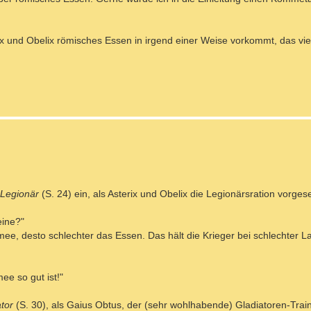
ix und Obelix römisches Essen in irgend einer Weise vorkommt, das vie
 Legionär
(S. 24) ein, als Asterix und Obelix die Legionärsration vorg
eine?"
mee, desto schlechter das Essen. Das hält die Krieger bei schlechter L
ee so gut ist!"
ator
(S. 30), als Gaius Obtus, der (sehr wohlhabende) Gladiatoren-Train