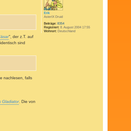
b
e
n
Erik
AsterIX Druid
Beiträge:
8354
Registriert:
8. August 2004 17:55
Wohnort:
Deutschland
Cäsar
", der z.T. auf
identisch sind
 nachlesen, falls
s Gladiator
. Die von