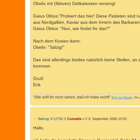
Obelix mit (fiktiven) Delikatessen versorgt:
Gaius Obtus:"Probiert das hier! Diese Pasteten sind 
aus Nordgallien, Kaviar aus dem Innern des Barbaren
Gaius Obtus: "Nun, wie findet Ihr das?"
Nach dem Kosten dann:
Obelix: "Salzig!"
Das sind allerdings beides natürlich keine Stellen, a
kommen.
Gruß
Erik
"Alle sollt ihr noch sehen, daß ich habe recht!"
(
Erik der Blonde
,
Die 
B
Beitrag: # 12756
Comedix
»
8. September 2006 15:53
e
i
Hallo,
t
r
a