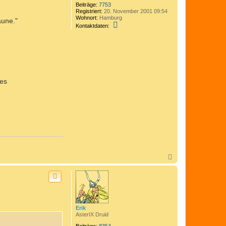
Beiträge:
7753
Registriert:
20. November 2001 09:54
Wohnort:
Hamburg
aune."
K
Kontaktdaten:
o
n
t
a
k
t
d
a
les
t
e
n
v
o
n
C
o
m
e
d
i
N
x
a
c
h
o
b
e
n
Erik
AsterIX Druid