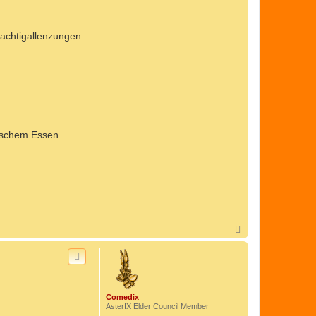
Nachtigallenzungen
ömischem Essen
N
a
c
h
o
b
e
Comedix
n
AsterIX Elder Council Member