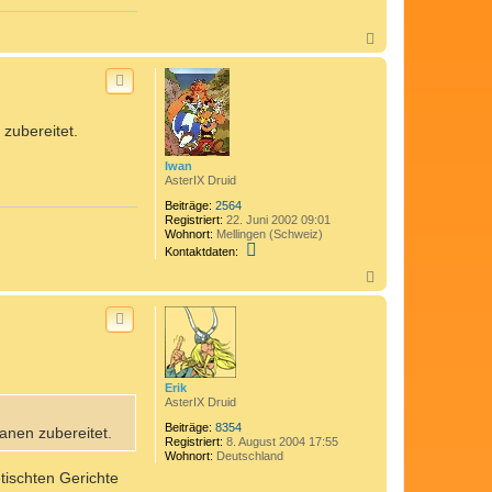
N
a
c
h
o
b
 zubereitet.
e
n
Iwan
AsterIX Druid
Beiträge:
2564
Registriert:
22. Juni 2002 09:01
Wohnort:
Mellingen (Schweiz)
K
Kontaktdaten:
o
n
N
t
a
a
c
k
h
t
o
d
b
a
e
t
n
Erik
e
AsterIX Druid
n
v
Beiträge:
8354
tanen zubereitet.
o
Registriert:
8. August 2004 17:55
n
Wohnort:
Deutschland
I
tischten Gerichte
w
a