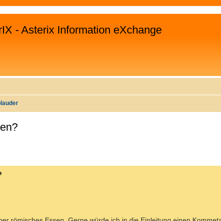
rIX - Asterix Information eXchange
plauder
sen?
WEITERTE SUCHE
?
über römisches Essen. Gerne würde ich in die Einleitung einen Kommeta