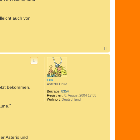
lleicht auch von
N
a
c
h
o
b
e
n
Erik
AsterIX Druid
esetzt bekommen.
Beiträge:
8354
Registriert:
8. August 2004 17:55
Wohnort:
Deutschland
aune."
er Asterix und