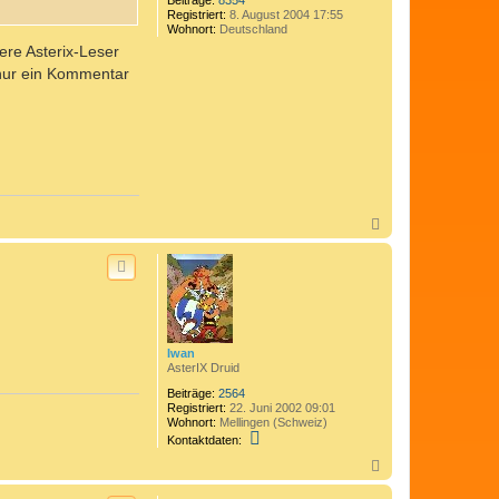
Beiträge:
8354
Registriert:
8. August 2004 17:55
Wohnort:
Deutschland
gere Asterix-Leser
 nur ein Kommentar
N
a
c
h
o
b
e
n
Iwan
AsterIX Druid
Beiträge:
2564
Registriert:
22. Juni 2002 09:01
Wohnort:
Mellingen (Schweiz)
K
Kontaktdaten:
o
n
N
t
a
a
c