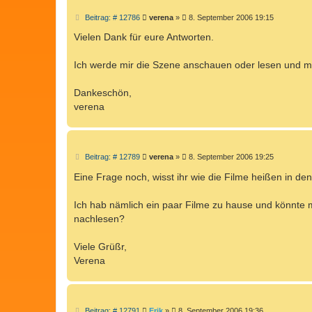
B
Beitrag: # 12786
verena
»
8. September 2006 19:15
e
i
Vielen Dank für eure Antworten.
t
r
a
Ich werde mir die Szene anschauen oder lesen und m
g
Dankeschön,
verena
B
Beitrag: # 12789
verena
»
8. September 2006 19:25
e
i
Eine Frage noch, wisst ihr wie die Filme heißen in 
t
r
a
Ich hab nämlich ein paar Filme zu hause und könnte m
g
nachlesen?
Viele Grüßr,
Verena
B
Beitrag: # 12791
Erik
»
8. September 2006 19:36