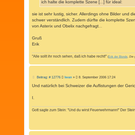
ich halte die komplette Szene [...] für ideal:
sie ist sehr lustig, sicher. Allerdings ohne Bilder und
schwer verständlich. Zudem dürfte die komplette Szen
von Asterix und Obelix nachgefragt...
Gruß
Erik
"Alle sollt ihr noch sehen, daß ich habe recht!"
(
Erik der Blonde
,
Die 
B
Beitrag: # 12776
Iwan
»
8. September 2006 17:24
e
i
Und natürlich bei Schweizer die Auflistungen der Geri
t
r
a
I.
g
Gott sagte zum Stein: "Und du wirst Feuerwehrmann!" Der Stein 