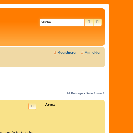
SUCHE
ERWEITERTE SU
Registrieren
Anmelden
14 Beiträge • Seite
1
von
1
Verena
r von Asterix oder