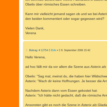
g
Obelix über römisches Essen schreiben.
Kann mir vielleicht jemand sagen ob und wo bei Aster
den beiden kommentiert oder sogar gegessen wird?
Vielen Dank,
Verena
B
Beitrag: # 12754
Erik
»
8. September 2006 15:42
e
i
Hallo Verena,
t
r
a
ad hoc fällt mir da vor allem die Szene aus
Asterix als
g
Obelix: "Sag mal, meinst du, die haben hier Wildschw
Asterix: "Mach dir keine Hoffnungen. Je besser die Ar
Nachdem Asterix dann vom Essen gekostet hat:
Asterix: "Ich hätte nicht gedacht, daß die römische Arm
Ansonsten gibt es noch die Szene in
Asterix als Gladi