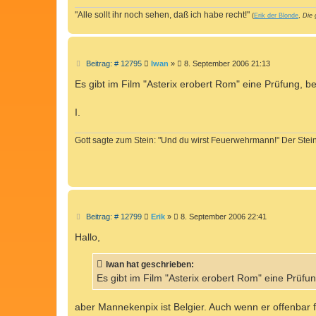
"Alle sollt ihr noch sehen, daß ich habe recht!"
(
Erik der Blonde
,
Die 
B
Beitrag: # 12795
Iwan
»
8. September 2006 21:13
e
i
Es gibt im Film "Asterix erobert Rom" eine Prüfung, be
t
r
a
I.
g
Gott sagte zum Stein: "Und du wirst Feuerwehrmann!" Der Stein 
B
Beitrag: # 12799
Erik
»
8. September 2006 22:41
e
i
Hallo,
t
r
a
Iwan hat geschrieben:
g
Es gibt im Film "Asterix erobert Rom" eine Prüfun
aber Mannekenpix ist Belgier. Auch wenn er offenbar f