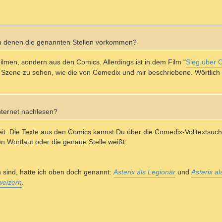
 in denen die genannten Stellen vorkommen?
ilmen, sondern aus den Comics. Allerdings ist in dem Film "
Sieg über 
e Szene zu sehen, wie die von Comedix und mir beschriebene. Wörtlich 
nternet nachlesen?
eit. Die Texte aus den Comics kannst Du über die Comedix-Volltextsuche
n Wortlaut oder die genaue Stelle weißt:
n sind, hatte ich oben doch genannt:
Asterix als Legionär
und
Asterix al
weizern
.