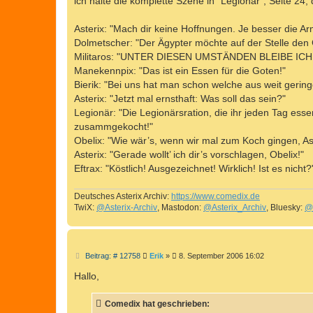
ich halte die komplette Szene in "Legionär", Seite 24, 
g
Asterix: "Mach dir keine Hoffnungen. Je besser die Ar
Dolmetscher: "Der Ägypter möchte auf der Stelle den
Militaros: "UNTER DIESEN UMSTÄNDEN BLEIBE IC
Manekennpix: "Das ist ein Essen für die Goten!"
Bierik: "Bei uns hat man schon welche aus weit gering
Asterix: "Jetzt mal ernsthaft: Was soll das sein?"
Legionär: "Die Legionärsration, die ihr jeden Tag ess
zusammgekocht!"
Obelix: "Wie wär’s, wenn wir mal zum Koch gingen, As
Asterix: "Gerade wollt’ ich dir’s vorschlagen, Obelix!"
Eftrax: "Köstlich! Ausgezeichnet! Wirklich! Ist es nicht?
Deutsches Asterix Archiv:
https://www.comedix.de
TwiX:
@Asterix-Archiv
, Mastodon:
@Asterix_Archiv
, Bluesky:
@
B
Beitrag: # 12758
Erik
»
8. September 2006 16:02
e
i
Hallo,
t
r
a
Comedix hat geschrieben:
g