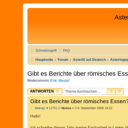
Aste
Schnellzugriff
FAQ
Hauptseite
Forum
AsterIX auf Deutsch
Asterixge
Gibt es Berichte über römisches Es
Moderatoren:
Erik
,
Maulaf
SUCHE
ER
ANTWORTEN
Gibt es Berichte über römisches Essen
B
Beitrag: # 12751
Verena
»
8. September 2006 14:22
e
i
Hallo!
t
r
a
Ich schreibe dieses Jahr meine Facharbeit in Latein 