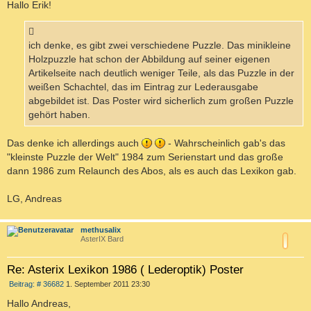
Hallo Erik!
ich denke, es gibt zwei verschiedene Puzzle. Das minikleine
Holzpuzzle hat schon der Abbildung auf seiner eigenen
Artikelseite nach deutlich weniger Teile, als das Puzzle in der
weißen Schachtel, das im Eintrag zur Lederausgabe
abgebildet ist. Das Poster wird sicherlich zum großen Puzzle
gehört haben.
Das denke ich allerdings auch
- Wahrscheinlich gab's das
"kleinste Puzzle der Welt" 1984 zum Serienstart und das große
dann 1986 zum Relaunch des Abos, als es auch das Lexikon gab.
LG, Andreas
c
methusalix
AsterIX Bard
Re: Asterix Lexikon 1986 ( Lederoptik) Poster
B
Beitrag: # 36682
1. September 2011 23:30
e
i
Hallo Andreas,
t