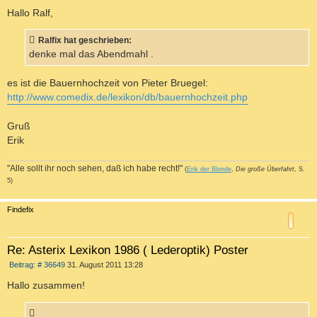
e
i
Hallo Ralf,
t
r
a
Ralfix hat geschrieben:
g
denke mal das Abendmahl .
es ist die Bauernhochzeit von Pieter Bruegel:
http://www.comedix.de/lexikon/db/bauernhochzeit.php
Gruß
Erik
"Alle sollt ihr noch sehen, daß ich habe recht!"
(
Erik der Blonde
,
Die große Überfahrt
, S.
5)
c
Findefix
Re: Asterix Lexikon 1986 ( Lederoptik) Poster
B
Beitrag: # 36649
31. August 2011 13:28
e
i
Hallo zusammen!
t
r
a