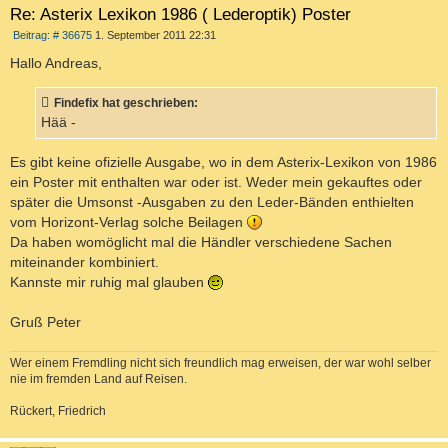
Re: Asterix Lexikon 1986 ( Lederoptik) Poster
B
Beitrag: # 36675
1. September 2011 22:31
e
i
Hallo Andreas,
t
r
a
Findefix hat geschrieben:
g
Hää -
Es gibt keine ofizielle Ausgabe, wo in dem Asterix-Lexikon von 1986
ein Poster mit enthalten war oder ist. Weder mein gekauftes oder
später die Umsonst -Ausgaben zu den Leder-Bänden enthielten
vom Horizont-Verlag solche Beilagen
Da haben womöglicht mal die Händler verschiedene Sachen
miteinander kombiniert.
Kannste mir ruhig mal glauben
Gruß Peter
Wer einem Fremdling nicht sich freundlich mag erweisen, der war wohl selber
nie im fremden Land auf Reisen.
Rückert, Friedrich