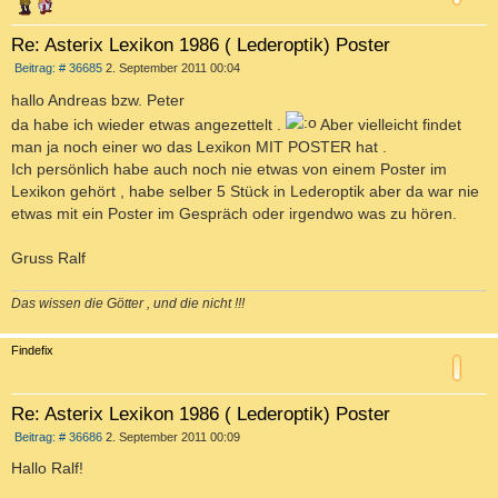
Re: Asterix Lexikon 1986 ( Lederoptik) Poster
B
Beitrag: # 36685
2. September 2011 00:04
e
i
hallo Andreas bzw. Peter
t
da habe ich wieder etwas angezettelt .
Aber vielleicht findet
r
a
man ja noch einer wo das Lexikon MIT POSTER hat .
g
Ich persönlich habe auch noch nie etwas von einem Poster im
Lexikon gehört , habe selber 5 Stück in Lederoptik aber da war nie
etwas mit ein Poster im Gespräch oder irgendwo was zu hören.
Gruss Ralf
Das wissen die Götter , und die nicht !!!
c
Findefix
Re: Asterix Lexikon 1986 ( Lederoptik) Poster
B
Beitrag: # 36686
2. September 2011 00:09
e
i
Hallo Ralf!
t
r