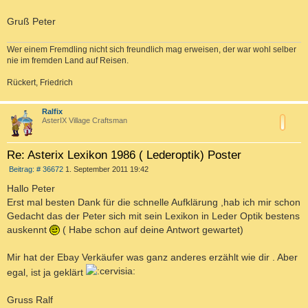
Gruß Peter
Wer einem Fremdling nicht sich freundlich mag erweisen, der war wohl selber
nie im fremden Land auf Reisen.
Rückert, Friedrich
c
Ralfix
AsterIX Village Craftsman
Re: Asterix Lexikon 1986 ( Lederoptik) Poster
B
Beitrag: # 36672
1. September 2011 19:42
e
i
Hallo Peter
t
Erst mal besten Dank für die schnelle Aufklärung ,hab ich mir schon
r
a
Gedacht das der Peter sich mit sein Lexikon in Leder Optik bestens
g
auskennt
( Habe schon auf deine Antwort gewartet)
Mir hat der Ebay Verkäufer was ganz anderes erzählt wie dir . Aber
egal, ist ja geklärt
Gruss Ralf