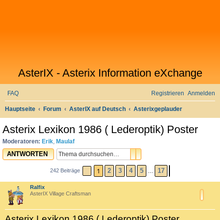
AsterIX - Asterix Information eXchange
FAQ
Registrieren
Anmelden
S
Hauptseite
Forum
AsterIX auf Deutsch
Asterixgeplauder
u
Asterix Lexikon 1986 ( Lederoptik) Poster
c
Moderatoren:
Erik
,
Maulaf
h
SUCHE
ERWEITERTE SUCHE
ANTWORTEN
e
1
2
3
4
5
17
242 Beiträge
SEITE
1
VON
17
NÄCHSTE
…
Ralfix
AsterIX Village Craftsman
Asterix Lexikon 1986 ( Lederoptik) Poster