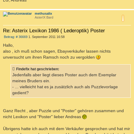
c
methusalix
AsterIX Bard
Re: Asterix Lexikon 1986 ( Lederoptik) Poster
B
Beitrag: # 36669
1. September 2011 16:58
e
i
Hallo,
t
also , ich muß schon sagen, Ebayverkäufer lassen nichts
r
a
unversucht um ihren Ramsch noch zu vergolden
g
Findefix hat geschrieben:
Jedenfalls aber liegt dieses Poster auch dem Exemplar
meines Bruders ein.
- ... vielleicht hat es ja zusätzlich auch als Puzzlevorlage
gedient?
Ganz Recht , aber Puzzle und "Poster" gehören zusammen und
nicht Lexikon und "Poster" lieber Andreas
Übrigens hatte ich auch mit dem Verkäufer gesprochen und hat mir