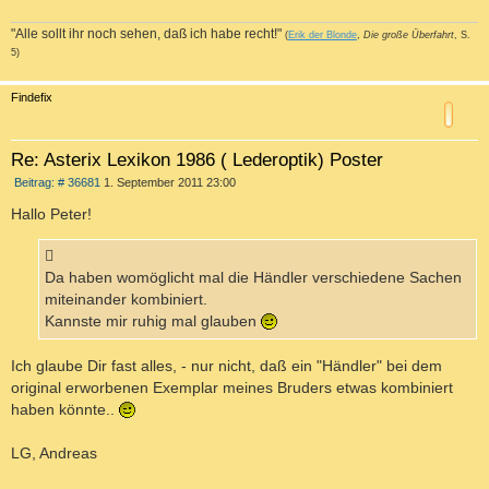
"Alle sollt ihr noch sehen, daß ich habe recht!"
(
Erik der Blonde
,
Die große Überfahrt
, S.
5)
c
Findefix
Re: Asterix Lexikon 1986 ( Lederoptik) Poster
B
Beitrag: # 36681
1. September 2011 23:00
e
i
Hallo Peter!
t
r
a
g
Da haben womöglicht mal die Händler verschiedene Sachen
miteinander kombiniert.
Kannste mir ruhig mal glauben
Ich glaube Dir fast alles, - nur nicht, daß ein "Händler" bei dem
original erworbenen Exemplar meines Bruders etwas kombiniert
haben könnte..
LG, Andreas