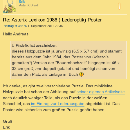
c
Erik
AsterIX Druid
Re: Asterix Lexikon 1986 ( Lederoptik) Poster
B
Beitrag: # 36676
1. September 2011 22:36
e
i
Hallo Andreas,
t
r
a
Findefix hat geschrieben:
g
dieses Holzpuzzle ist ja urwinzig (6,5 x 5,7 cm!) und stammt
bereits aus dem Jahr 1984, das Poster von
Uderzo
’s
gemalter(!) Version der "Bauernhochzeit" hingegen ist 46 x
33 cm groß,
nur
doppelt gefaltet und benötigt schon von
daher den Platz als Einlage im Buch
ich denke, es gibt zwei verschiedene Puzzle. Das minikleine
Holzpuzzle hat schon der Abbildung auf
seiner eigenen Artikelseite
nach deutlich weniger Teile, als das Puzzle in der weißen
Schachtel, das
im Eintrag zur Lederausgabe
abgebildet ist. Das
Poster wird sicherlich zum großen Puzzle gehört haben.
Gruß
Erik