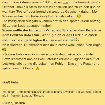
das grosse Asterix-Lexikon 1986 gab es
nur
im Zeitraum August -
r
a
Oktober 1986 als Stern-Inserat zu bestellen und zu kaufen und da
g
war
kein
"Poster" oder irgend ein anderes Geschenk dabei ; Mein
Wissen woher : ich habe es selbst damals gekauft
Die korrigierten Ausgaben kamen erst in den späten 80ern anfang
90 zu den Lederausgaben dabei.
Wieso sollte der Horizont - Verlag ein Poster zu dem Puzzle zu
dem Lexikon dabei tun , wenn gleich er das Puzzle in einen
dafür extra angefertigten Karton ausliefert
Nein Andreas, Du verennst dich da in etwas was keinen Sinn ergibt
Ich wäre froh wenn es so wäre , denn dann wäre ja schon der
Beweis erbracht das es zwei unterschiedliche Ausgaben des 86er
Lexikons gibt , ohne die bekannten Fehler ; Eins ohne Poster und
später eins mit Poster
Gruß Peter
Wer einem Fremdling nicht sich freundlich mag erweisen, der war wohl selber
nie im fremden Land auf Reisen.
Rückert, Friedrich