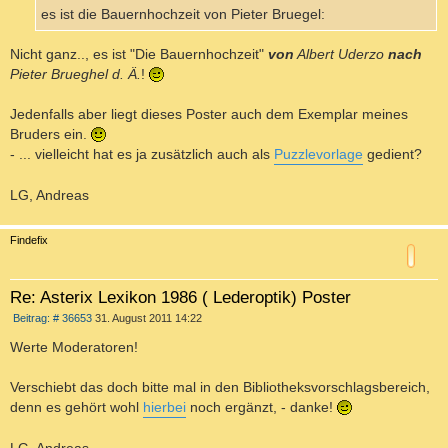
g
es ist die Bauernhochzeit von Pieter Bruegel:
Nicht ganz.., es ist "Die Bauernhochzeit"
von
Albert Uderzo
nach
Pieter Brueghel d. Ä.
!
Jedenfalls aber liegt dieses Poster auch dem Exemplar meines
Bruders ein.
- ... vielleicht hat es ja zusätzlich auch als
Puzzlevorlage
gedient?
LG, Andreas
c
Findefix
Re: Asterix Lexikon 1986 ( Lederoptik) Poster
B
Beitrag: # 36653
31. August 2011 14:22
e
i
Werte Moderatoren!
t
r
a
Verschiebt das doch bitte mal in den Bibliotheksvorschlagsbereich,
g
denn es gehört wohl
hierbei
noch ergänzt, - danke!
LG, Andreas