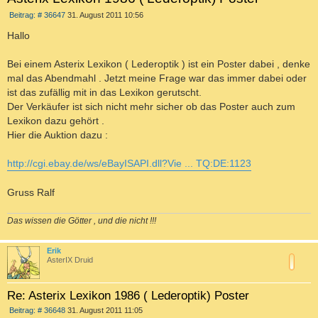
B
Beitrag: # 36647
31. August 2011 10:56
e
i
Hallo
t
r
a
Bei einem Asterix Lexikon ( Lederoptik ) ist ein Poster dabei , denke
g
mal das Abendmahl . Jetzt meine Frage war das immer dabei oder
ist das zufällig mit in das Lexikon gerutscht.
Der Verkäufer ist sich nicht mehr sicher ob das Poster auch zum
Lexikon dazu gehört .
Hier die Auktion dazu :
http://cgi.ebay.de/ws/eBayISAPI.dll?Vie ... TQ:DE:1123
Gruss Ralf
Das wissen die Götter , und die nicht !!!
c
Erik
AsterIX Druid
Re: Asterix Lexikon 1986 ( Lederoptik) Poster
B
Beitrag: # 36648
31. August 2011 11:05