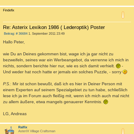
c
Findefix
Re: Asterix Lexikon 1986 ( Lederoptik) Poster
B
Beitrag: # 36684
1. September 2011 23:49
e
i
Hallo Peter,
t
r
a
wie Du an Deines gekommen bist, wage ich ja gar nicht zu
g
bezweifeln, seines war ein Werbeangebot, da verrenne ich mich in
nichts, sondern berichte hier nur, wie es sich damit verhielt.
-
Und weder hat noch hatte er jemals ein solches Puzzle, - sorry
P.S.
: Mir ist schon bewußt, daß ich es hier in Deiner Person mit
einem Experten auf seinem Spezialgebiet zu tun habe, schließlich
lese ich ja im Forum auch fleißig mit, wenn ich mich auch mal nicht
zu allem äußere, etwa mangels genauerer Kenntnis.
LG, Andreas
c
Ralfix
AsterIX Village Craftsman