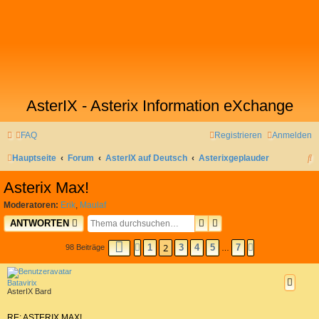
AsterIX - Asterix Information eXchange
FAQ
Registrieren
Anmelden
S
Hauptseite
Forum
AsterIX auf Deutsch
Asterixgeplauder
u
Asterix Max!
c
Moderatoren:
Erik
,
Maulaf
h
SUCHE
ERWEITERTE SUCHE
ANTWORTEN
e
2
SEITE
2
VON
7
1
3
4
5
7
98 Beiträge
VORHERIGE
NÄCHSTE
…
Batavirix
AsterIX Bard
RE: ASTERIX MAX!