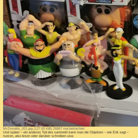
McDonalds_001.jpg (127.65 KiB) 26867 mal betrachtet
Und später – ein anderes Teil des sammeln kann man die Objekten – wie Erik sagt –
nutzen, also lesen oder darüber schreiben usw.