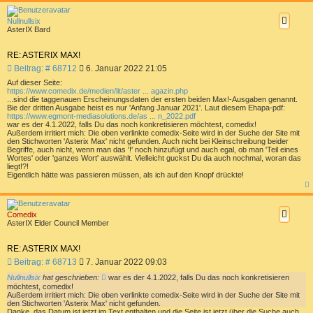
c
h
Nullnullsix
o
AsterIX Bard
b
e
n
RE: ASTERIX MAX!
B
Beitrag: # 68712
6. Januar 2022 21:05
e
Auf dieser Seite:
i
https://www.comedix.de/medien/lit/aster ... agazin.php
t
...sind die taggenauen Erscheinungsdaten der ersten beiden Max!-Ausgaben genannt.
Bie der dritten Ausgabe heist es nur 'Anfang Januar 2021'. Laut diesem Ehapa-pdf:
r
https://www.egmont-mediasolutions.de/as ... n_2022.pdf
a
war es der 4.1.2022, falls Du das noch konkretisieren möchtest, comedix!
g
Außerdem irritiert mich: Die oben verlinkte comedix-Seite wird in der Suche der Site mit
den Stichworten 'Asterix Max' nicht gefunden. Auch nicht bei Kleinschreibung beider
Begriffe, auch nicht, wenn man das '!' noch hinzufügt und auch egal, ob man 'Teil eines
Wortes' oder 'ganzes Wort' auswählt. Vielleicht guckst Du da auch nochmal, woran das
liegt!?!
Eigentlich hätte was passieren müssen, als ich auf den Knopf drückte!
a
c
h
Comedix
o
AsterIX Elder Council Member
b
e
n
RE: ASTERIX MAX!
B
Beitrag: # 68713
7. Januar 2022 09:03
e
Nullnullsix
hat geschrieben:
war es der 4.1.2022, falls Du das noch konkretisieren
i
möchtest, comedix!
t
Außerdem irritiert mich: Die oben verlinkte comedix-Seite wird in der Suche der Site mit
r
den Stichworten 'Asterix Max' nicht gefunden.
Danke, das Datum ist jetzt im Text enthalten und die Seite ist jetzt über die Suche auch