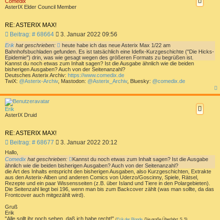
Comedix
o
AsterIX Elder Council Member
b
e
n
RE: ASTERIX MAX!
B
Beitrag: # 68664
3. Januar 2022 09:56
e
Erik
hat geschrieben:
heute habe ich das neue Asterix Max 1/22 am
i
Bahnhofsbuchladen gefunden. Es ist tatsächlich eine Idefix-Kurzgeschichte ("Die Hicks-
t
Epidemie") drin, was wie gesagt wegen des größeren Formats zu begrüßen ist.
r
Kannst du noch etwas zum Inhalt sagen? Ist die Ausgabe ähnlich wie die beiden
bisherigen Ausgaben? Auch von der Seitenanzahl?
a
Deutsches Asterix Archiv:
https://www.comedix.de
g
TwiX:
@Asterix-Archiv
, Mastodon:
@Asterix_Archiv
, Bluesky:
@comedix.de
a
c
h
Erik
o
AsterIX Druid
b
e
n
RE: ASTERIX MAX!
B
Beitrag: # 68677
3. Januar 2022 20:12
e
Hallo,
i
Comedix
hat geschrieben:
Kannst du noch etwas zum Inhalt sagen? Ist die Ausgabe
t
ähnlich wie die beiden bisherigen Ausgaben? Auch von der Seitenanzahl?
r
die Art des Inhalts entspricht den bisherigen Ausgaben, also Kurzgeschichten, Extrakte
aus den Asterix-Alben und anderen Comics von Uderzo/Goscinny, Spiele, Rätsel,
a
Rezepte und ein paar Wissensseiten (z.B. über Island und Tiere in den Polargebieten).
g
Die Seitenzahl liegt bei 196, wenn man bis zum Backcover zählt (was man sollte, da das
Frontcover auch mitgezählt wird).
Gruß
Erik
"Alle sollt ihr noch sehen, daß ich habe recht!"
(
Erik der Blonde
,
Die große Überfahrt
, S. 5)