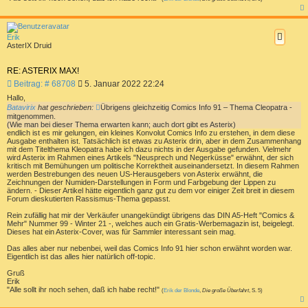
a
c
h
Erik
o
AsterIX Druid
b
e
n
RE: ASTERIX MAX!
B
Beitrag: # 68708
5. Januar 2022 22:24
e
Hallo,
i
Batavirix
hat geschrieben:
Übrigens gleichzeitig Comics Info 91 – Thema Cleopatra -
t
mitgenommen.
r
(Wie man bei dieser Thema erwarten kann; auch dort gibt es Asterix)
endlich ist es mir gelungen, ein kleines Konvolut Comics Info zu erstehen, in dem diese
a
Ausgabe enthalten ist. Tatsächlich ist etwas zu Asterix drin, aber in dem Zusammenhang
g
mit dem Titelthema Kleopatra habe ich dazu nichts in der Ausgabe gefunden. Vielmehr
wird Asterix im Rahmen eines Artikels "Neusprech und Negerküsse" erwähnt, der sich
kritisch mit Bemühungen um politische Korrektheit auseinandersetzt. In diesem Rahmen
werden Bestrebungen des neuen US-Herausgebers von Asterix erwähnt, die
Zeichnungen der Numiden-Darstellungen in Form und Farbgebung der Lippen zu
ändern. - Dieser Artikel hätte eigentlich ganz gut zu dem vor einiger Zeit breit in diesem
Forum dieskutierten Rassismus-Thema gepasst.
Rein zufällig hat mir der Verkäufer unangekündigt übrigens das DIN A5-Heft "Comics &
Mehr" Nummer 99 - Winter 21 -, welches auch ein Gratis-Werbemagazin ist, beigelegt.
Dieses hat ein Asterix-Cover, was für Sammler interessant sein mag.
Das alles aber nur nebenbei, weil das Comics Info 91 hier schon erwähnt worden war.
Eigentlich ist das alles hier natürlich off-topic.
Gruß
Erik
"Alle sollt ihr noch sehen, daß ich habe recht!"
(
Erik der Blonde
,
Die große Überfahrt
, S. 5)
a