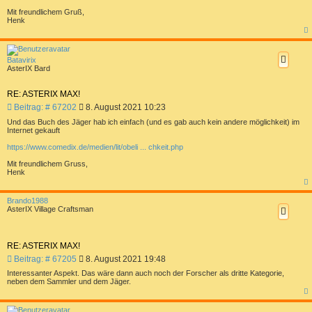
Mit freundlichem Gruß,
Henk
a
c
h
Batavirix
o
AsterIX Bard
b
e
n
RE: ASTERIX MAX!
B
Beitrag: # 67202
8. August 2021 10:23
e
Und das Buch des Jäger hab ich einfach (und es gab auch kein andere möglichkeit) im
i
Internet gekauft
t
https://www.comedix.de/medien/lit/obeli ... chkeit.php
r
a
Mit freundlichem Gruss,
g
Henk
a
c
Brando1988
h
AsterIX Village Craftsman
o
b
e
n
RE: ASTERIX MAX!
B
Beitrag: # 67205
8. August 2021 19:48
e
Interessanter Aspekt. Das wäre dann auch noch der Forscher als dritte Kategorie,
i
neben dem Sammler und dem Jäger.
t
a
r
c
a