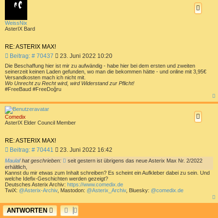
h
o
b
e
WeissNix
n
AsterIX Bard
RE: ASTERIX MAX!
B
Beitrag: # 70437
23. Juni 2022 10:20
e
Die Beschaffung hier ist mir zu aufwändig - habe hier bei dem ersten und zweiten
i
seinerzeit keinen Laden gefunden, wo man die bekommen hätte - und online mit 3,95€
t
Versandkosten mach ich nicht mit.
Wo Unrecht zu Recht wird, wird Widerstand zur Pflicht!
r
#FreeBaud #FreeDoğru
a
g
a
c
h
Comedix
o
AsterIX Elder Council Member
b
e
n
RE: ASTERIX MAX!
B
Beitrag: # 70441
23. Juni 2022 16:42
e
Maulaf
hat geschrieben:
seit gestern ist übrigens das neue Asterix Max Nr. 2/2022
i
erhältlich,
t
Kannst du mir etwas zum Inhalt schreiben? Es scheint ein Aufkleber dabei zu sein. Und
r
welche Idefix-Geschichten werden gezeigt?
Deutsches Asterix Archiv:
https://www.comedix.de
a
TwiX:
@Asterix-Archiv
, Mastodon:
@Asterix_Archiv
, Bluesky:
@comedix.de
g
a
c
ANTWORTEN
h