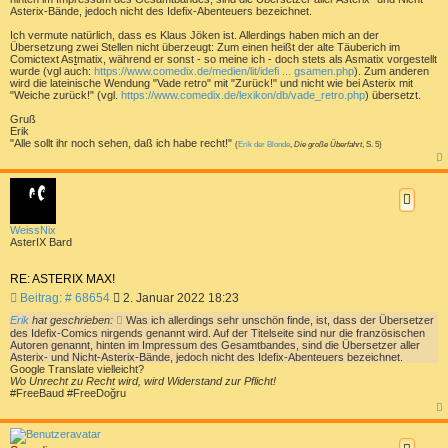
Asterix-Bände, jedoch nicht des Idefix-Abenteuers bezeichnet.
Ich vermute natürlich, dass es Klaus Jöken ist. Allerdings haben mich an der
Übersetzung zwei Stellen nicht überzeugt: Zum einen heißt der alte Täuberich im
Comictext As
t
matix, während er sonst - so meine ich - doch stets als Asmatix vorgestellt
wurde (vgl auch:
https://www.comedix.de/medien/lit/idefi ... gsamen.php
). Zum anderen
wird die lateinische Wendung "Vade retro" mit "Zurück!" und nicht wie bei Asterix mit
"Weiche zurück!" (vgl.
https://www.comedix.de/lexikon/db/vade_retro.php
) übersetzt.
Gruß
Erik
"Alle sollt ihr noch sehen, daß ich habe recht!"
(
Erik der Blonde
,
Die große Überfahrt
, S. 5)
a
c
h
o
b
e
WeissNix
n
AsterIX Bard
RE: ASTERIX MAX!
B
Beitrag: # 68654
2. Januar 2022 18:23
e
Erik
hat geschrieben:
Was ich allerdings sehr unschön finde, ist, dass der Übersetzer
i
des Idefix-Comics nirgends genannt wird. Auf der Titelseite sind nur die französischen
t
Autoren genannt, hinten im Impressum des Gesamtbandes, sind die Übersetzer aller
r
Asterix- und Nicht-Asterix-Bände, jedoch nicht des Idefix-Abenteuers bezeichnet.
Google Translate vielleicht?
a
Wo Unrecht zu Recht wird, wird Widerstand zur Pflicht!
g
#FreeBaud #FreeDoğru
a
c
h