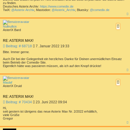
a
zu finden.
g
Deutsches Asterix Archiv:
https://www.comedix.de
TwiX:
@Asterix-Archiv
, Mastodon:
@Asterix_Archiv
, Bluesky:
@comedix.de
a
c
h
Nullnullsix
o
AsterIX Bard
b
e
n
RE: ASTERIX MAX!
B
Beitrag: # 68718
7. Januar 2022 19:33
e
Bitte. Immer gerne.
i
t
Auch Dir bei der Gelegenheit ein herzliches Danke für Deinen unermüdlichen Einsatz
beim Betrieb der Comedix-Site.
r
Eigentlich hätte was passieren müssen, als ich auf den Knopf drückte!
a
g
a
c
h
Maulaf
o
AsterIX Druid
b
e
n
RE: ASTERIX MAX!
B
Beitrag: # 70434
23. Juni 2022 09:04
e
Hi,
i
seit gestern ist übrigens das neue Asterix Max Nr. 2/2022 erhältlich,
t
viele Grüße
Gregor
r
a
a
g
c