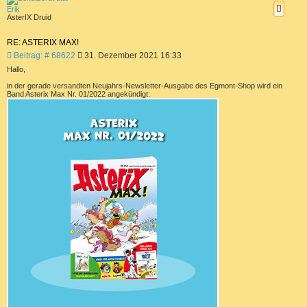
h
g
Erik
o
AsterIX Druid
b
e
n
RE: ASTERIX MAX!
B
Beitrag: # 68622
31. Dezember 2021 16:33
e
Hallo,
i
t
in der gerade versandten Neujahrs-Newsletter-Ausgabe des Egmont-Shop wird ein
Band Asterix Max Nr. 01/2022 angekündigt:
r
a
g