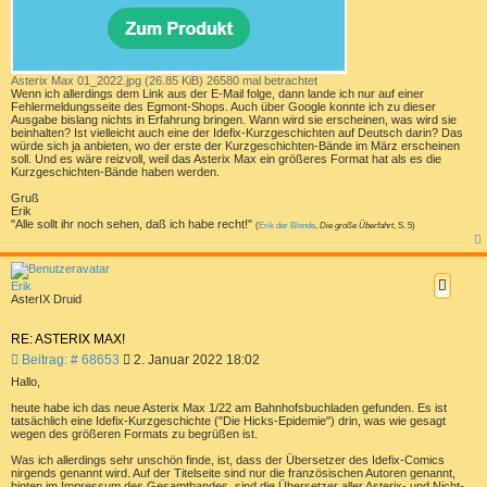
Asterix Max 01_2022.jpg (26.85 KiB) 26580 mal betrachtet
Wenn ich allerdings dem Link aus der E-Mail folge, dann lande ich nur auf einer
Fehlermeldungsseite des Egmont-Shops. Auch über Google konnte ich zu dieser
Ausgabe bislang nichts in Erfahrung bringen. Wann wird sie erscheinen, was wird sie
beinhalten? Ist vielleicht auch eine der Idefix-Kurzgeschichten auf Deutsch darin? Das
würde sich ja anbieten, wo der erste der Kurzgeschichten-Bände im März erscheinen
soll. Und es wäre reizvoll, weil das Asterix Max ein größeres Format hat als es die
Kurzgeschichten-Bände haben werden.
Gruß
Erik
"Alle sollt ihr noch sehen, daß ich habe recht!"
(
Erik der Blonde
,
Die große Überfahrt
, S. 5)
a
c
h
Erik
o
AsterIX Druid
b
e
n
RE: ASTERIX MAX!
B
Beitrag: # 68653
2. Januar 2022 18:02
e
Hallo,
i
t
heute habe ich das neue Asterix Max 1/22 am Bahnhofsbuchladen gefunden. Es ist
tatsächlich eine Idefix-Kurzgeschichte ("Die Hicks-Epidemie") drin, was wie gesagt
r
wegen des größeren Formats zu begrüßen ist.
a
g
Was ich allerdings sehr unschön finde, ist, dass der Übersetzer des Idefix-Comics
nirgends genannt wird. Auf der Titelseite sind nur die französischen Autoren genannt,
hinten im Impressum des Gesamtbandes, sind die Übersetzer aller Asterix- und Nicht-