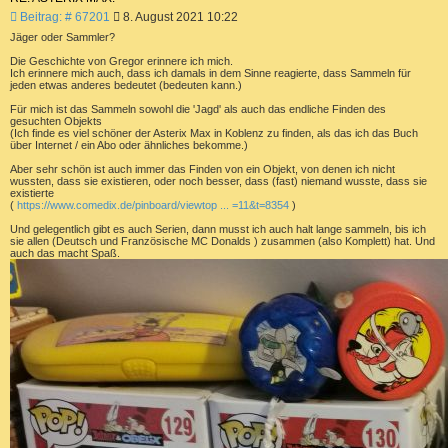
B
Beitrag: # 67201
8. August 2021 10:22
e
Jäger oder Sammler?
i
t
Die Geschichte von Gregor erinnere ich mich.
Ich erinnere mich auch, dass ich damals in dem Sinne reagierte, dass Sammeln für
r
jeden etwas anderes bedeutet (bedeuten kann.)
a
g
Für mich ist das Sammeln sowohl die 'Jagd' als auch das endliche Finden des
gesuchten Objekts
(Ich finde es viel schöner der Asterix Max in Koblenz zu finden, als das ich das Buch
über Internet / ein Abo oder ähnliches bekomme.)
Aber sehr schön ist auch immer das Finden von ein Objekt, von denen ich nicht
wussten, dass sie existieren, oder noch besser, dass (fast) niemand wusste, dass sie
existierte
(
https://www.comedix.de/pinboard/viewtop ... =11&t=8354
)
Und gelegentlich gibt es auch Serien, dann musst ich auch halt lange sammeln, bis ich
sie allen (Deutsch und Französische MC Donalds ) zusammen (also Komplett) hat. Und
auch das macht Spaß.