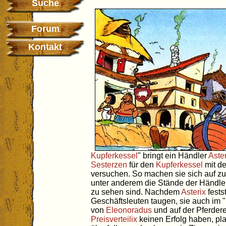
Suche
Forum
Kontakt
Kupferkessel
" bringt ein Händler
Aster
Sesterzen
für den
Kupferkessel
mit d
versuchen. So machen sie sich auf z
unter anderem die Stände der Händl
zu sehen sind. Nachdem
Asterix
fests
Geschäftsleuten taugen, sie auch im "
von
Eleonoradus
und auf der Pferder
Preisverteilix
keinen Erfolg haben, pla