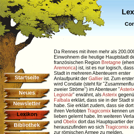
Lex
Con
Da Rennes mit ihren mehr als 200.00
Einwohnern die heutige Hauptstadt d
französischen Region
Bretagne
(ehem
Aremorica
) ist, ist es nur logisch, dass
Stadt in mehreren Abenteuern erster
Startseite
Anlaufpunkt der
Gallier
ist. Zum erste
wird Condate (steht für "Zusammenfl
zweier Ströme") im Abenteuer "
Asteri
Neues
Legionär
" erwähnt, als
Asterix
gegenü
Falbala
erklärt, dass sie in der Stadt s
Newsletter
habe. Sie erklärt zudem, dass sie dor
ihren Verlobten
Tragicomix
kennen u
Lexikon
lieben gelernt habe. Im weiteren Ver
und
Obelix
dort das Hauptquartier de
Bibliothek
herauszufinden wo sich
Tragicomix
au
zur römischen Armee zu melden.