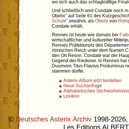
wo sich auch das schlagkräftige Final
Und schließlich wird Condate noch in
Obelix" auf Seite 61 des Kurzgeschic
Schule
" erwähnt, als
Obelix
von
Rohr
Condate erhält.
Rennes ist heute wie damals bei
Falb
wirtschaftlicher und kultureller Mittel
Rennes Präfektursitz des Département
römischen Reich unter dem Namen Co
den Ort Resnn. Condate war der Haupt
Gegend der Riedoner. In Rennes hat si
Duumvirn Titus Flavius Postuminus nen
stammen dürfte.
Asterix-Album jetzt bestellen
Neue Suchanfrage
Alphabetisches Stichwortverzei
Lexikon
©
Deutsches Asterix Archiv
1998-2026, 
Les Editions ALB