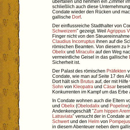
überfallen und nehmen ein Zimmer im
schließlich auch diese Unternehmung 
Condate wieder den Rücken und mach
gallische
Dorf
.
Der einflussreiche Stadthalter von Co
Schweizern
" gezeigt. Weil
Agrippus V
Finger nicht von den Steuereinnahm
Claudius Incorruptus
ihnen auf die Sc
römischen Beamten. Von diesem zu H
Obelix
und
Miraculix
auf den Weg na
vermeintliche Geisel in das gallische
Sicherheit ist.
Der Palast des römischen
Präfekten
v
Condate, wie man auf Seite 17 des A
Dort hält sich
Brutus
auf, der mit Hilf
Sohn
von
Kleopatra
und
Cäsar
beseit
Konkurrenten im Kampf um das Erbe
In Condate wohnen auch die Eltern v
und
Obelix
(
Obelodalix
und
Popeline
Andenkengeschäft "
Zum hippen Arem
Latraviata
" versucht der in Condate 
Schwert
und den
Helm
von
Pompejus
in diesem Abenteuer neben dem gall