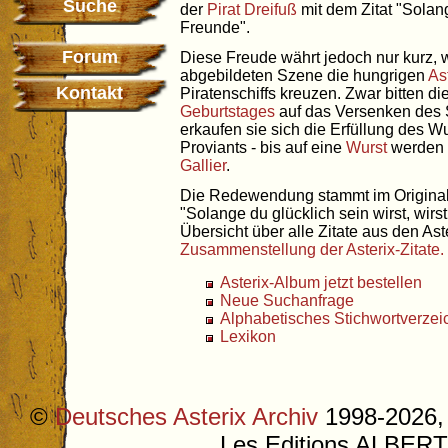
Suche
der
Pirat
Dreifuß
mit dem Zitat "Solang
Freunde".
Forum
Diese Freude währt jedoch nur kurz, w
abgebildeten Szene die hungrigen
As
Kontakt
Piratenschiffs kreuzen. Zwar bitten di
Geburtstages
auf das Versenken des S
erkaufen sie sich die Erfüllung des 
Proviants - bis auf eine
Wurst
werden d
Gallier
.
Die Redewendung stammt im Original vo
"Solange du glücklich sein wirst, wirs
Übersicht über alle Zitate aus den Aste
Zusammenstellung der Asterix-Zitate.
Asterix-Album jetzt bestellen
Neue Suchanfrage
Alphabetisches Stichwortverzei
Lexikon
©
Deutsches Asterix Archiv
1998-2026, 
Les Editions ALB