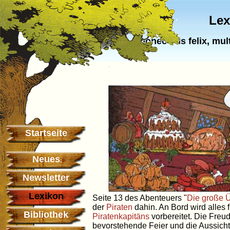
Lex
Donec eris felix, m
Startseite
Neues
Newsletter
Lexikon
Seite 13 des Abenteuers "
Die große Ü
der
Piraten
dahin. An Bord wird alles 
Bibliothek
Piratenkapitäns
vorbereitet. Die Freu
bevorstehende Feier und die Aussicht