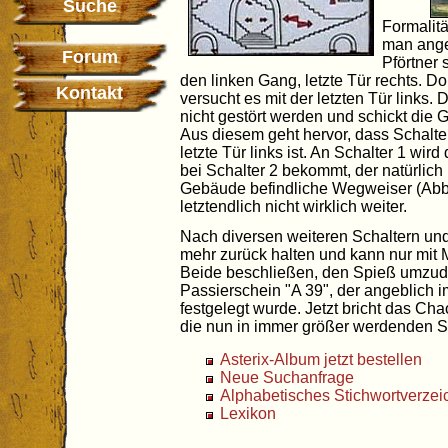
Suche
Formalitä
man angeb
Forum
Pförtner 
den linken Gang, letzte Tür rechts. Dor
Kontakt
versucht es mit der letzten Tür links
nicht gestört werden und schickt die 
Aus diesem geht hervor, dass Schalt
letzte Tür links ist. An Schalter 1 wi
bei Schalter 2 bekommt, der natürlich 
Gebäude befindliche Wegweiser (Abbil
letztendlich nicht wirklich weiter.
Nach diversen weiteren Schaltern und
mehr zurück halten und kann nur mit
Beide beschließen, den Spieß umzudr
Passierschein "A 39", der angeblich
festgelegt wurde. Jetzt bricht das Ch
die nun in immer größer werdenden S
Asterix-Album jetzt bestellen
Neue Suchanfrage
Alphabetisches Stichwortverzei
Lexikon