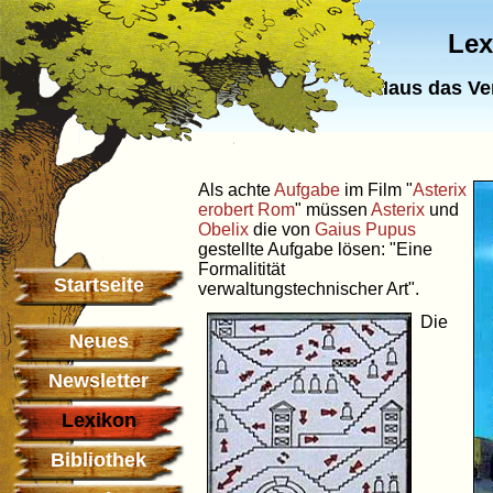
Lex
Haus das Ve
Als achte
Aufgabe
im Film "
Asterix
erobert Rom
" müssen
Asterix
und
Obelix
die von
Gaius Pupus
gestellte Aufgabe lösen: "Eine
Formalitität
Startseite
verwaltungstechnischer Art".
Die
Neues
Newsletter
Lexikon
Bibliothek