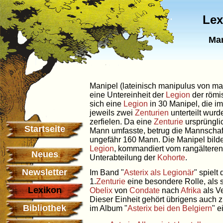
Lex
Man
Manipel (lateinisch manipulus von m
eine Untereinheit der
Legion
der römi
sich eine
Legion
in 30 Manipel, die im
jeweils zwei
Zenturien
unterteilt wur
zerfielen. Da eine
Zenturie
ursprüngli
Startseite
Mann umfasste, betrug die Mannschaf
ungefähr 160 Mann. Die Manipel bilde
Legion
, kommandiert vom rangältere
Neues
Unterabteilung der
Kohorte
.
Newsletter
Im Band "
Asterix als Legionär
" spielt 
1.
Zenturie
eine besondere Rolle, als 
Lexikon
Obelix
von
Condate
nach
Afrika
als Ve
Dieser Einheit gehört übrigens auch z
Bibliothek
im Album "
Asterix bei den Belgiern
" e