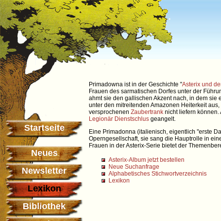
Primadowna ist in der Geschichte "
Asterix und de
Frauen des sarmatischen Dorfes unter der Führ
ahmt sie den gallischen Akzent nach, in dem sie e
unter den mitreitenden Amazonen Heiterkeit aus,
versprochenen
Zaubertrank
nicht liefern können.
Legionär
Dienstschlus
geangelt.
Startseite
Eine Primadonna (italienisch, eigentlich "erste D
Operngesellschaft, sie sang die Hauptrolle in ei
Frauen in der Asterix-Serie bietet der Themenbere
Neues
Asterix-Album jetzt bestellen
Neue Suchanfrage
Newsletter
Alphabetisches Stichwortverzeichnis
Lexikon
Lexikon
Bibliothek