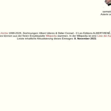
sarmati
Asterix u
 Archiv
1998-2026, Zeichnungen: Albert Uderzo & Didier Conrad - © Les Editions ALBERT-R
xtes können aus der freien Enzyklopädie
Wikipedia
stammen. In der Wikipedia ist eine
Liste der A
Letzte inhaltliche Aktualisierung dieses Eintrages:
8. November 2021