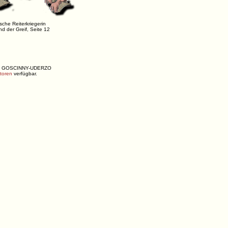
sche Reiterkriegerin
nd der Greif, Seite 12
ENÉ, GOSCINNY-UDERZO
utoren
verfügbar.