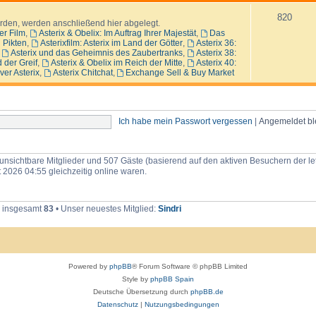
b
n
a
G
p
m
820
a
r
den, werden anschließend hier abgelegt.
m
l
o
er Film
,
Asterix & Obelix: Im Auftrag Ihrer Majestät
,
Das
t
l
j
n Pikten
,
Asterixfilm: Asterix im Land der Götter
,
Asterix 36:
i
i
e
,
Asterix und das Geheimnis des Zaubertranks
,
Asterix 38:
s
e
k
d der Greif
,
Asterix & Obelix im Reich der Mitte
,
Asterix 40:
c
n
t
ver Asterix
,
Asterix Chitchat
,
Exchange Sell & Buy Market
h
s
e
Ich habe mein Passwort vergessen
|
Angemeldet b
0 unsichtbare Mitglieder und 507 Gäste (basierend auf den aktiven Besuchern der le
 2026 04:55 gleichzeitig online waren.
r insgesamt
83
• Unser neuestes Mitglied:
Sindri
Powered by
phpBB
® Forum Software © phpBB Limited
Style by
phpBB Spain
Deutsche Übersetzung durch
phpBB.de
Datenschutz
|
Nutzungsbedingungen