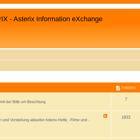
rIX - Asterix Information eXchange
THEMEN
7
mit der Bitte um Beachtung.
F
1833
und Vorstellung aktueller Asterix-Hefte, -Filme und -
e
e
d
-
A