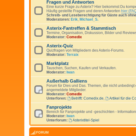
Fragen und Antworten
Eine kurze Frage zu Asterix? Hier bekommst Du kompet
Häufig gestellte Fragen und deren Antworten
hier (FA
Schreib- und Leseberechtigung für Gäste auch ohn
Moderatoren:
Erik
,
Michael_S.
Asterix-Fantreffen & Stammtisch
Termine, Organisation, Diskussion, Bilder und Reviews
Moderator:
Comedix
Asterix-Quiz
Quizfragen von Mitgliedern des Asterix-Forums.
Moderator:
Terraix
Marktplatz
Tauschen, Suchen, Kaufen und Verkaufen.
Moderator:
Iwan
Außerhalb Galliens
Forum für Dies und Das. Themen, die nicht unbedingt e
angemeldete Mitglieder.
Moderator:
Comedix
Unterforen:
Betrifft: Comedix.de
,
Artikel für die 
Fanprojekte
Bereich für Fanprojekte und -geschichten - Informati
Moderator:
Iwan
Unterforum:
Asterixtitel-Spiel
FORUM