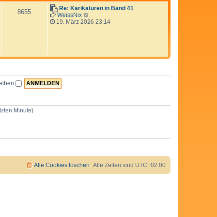
e
a
r
Re: Karikaturen in Band 41
8655
g
B
N
WeissNix
e
e
19. März 2026 23:14
i
u
t
e
r
s
a
t
g
e
r
B
e
i
leiben
t
r
a
g
tzten Minute)
Alle Cookies löschen
Alle Zeiten sind
UTC+02:00