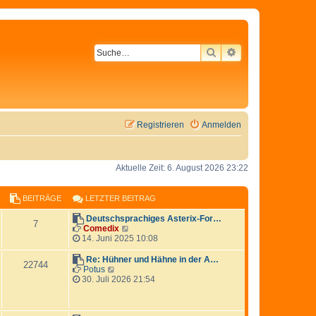
SUCHE
ERWEITERTE SU
Registrieren
Anmelden
Aktuelle Zeit: 6. August 2026 23:22
BEITRÄGE
LETZTER BEITRAG
Deutschsprachiges Asterix-For…
7
N
Comedix
e
14. Juni 2025 10:08
u
e
Re: Hühner und Hähne in der A…
22744
s
N
Potus
t
e
30. Juli 2026 21:54
e
u
r
e
B
s