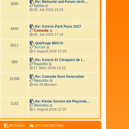
e
t
Re: Webseite und Forum nicht …
3685
i
e
N
kyôdai
t
r
e
29. Juli 2026 15:29
r
B
u
a
e
e
g
i
s
t
t
Re: Asterix-Park Paris 2027
4446
r
e
N
Comedix
a
r
e
30. Juli 2026 17:10
g
B
u
e
e
Quizfrage MDCVI
6812
i
s
N
Terraix
t
t
e
2. August 2026 15:20
r
e
u
a
r
e
Re: Asterix Et Cleopatre de l…
889
g
B
s
N
KlaasBix
e
t
e
17. März 2026 13:22
i
e
u
t
r
e
Re: Comedix Next Generation
15396
r
B
s
N
WeissNix
a
e
t
e
vor 26 Minuten
g
i
e
u
t
r
e
r
B
s
a
e
t
Re: Kleine Szenen mit Playmob…
2183
g
i
e
N
WeissNix
t
r
e
2. August 2026 22:35
r
B
u
a
e
e
g
i
s
t
t
BEITRÄGE
LETZTER BEITRAG
r