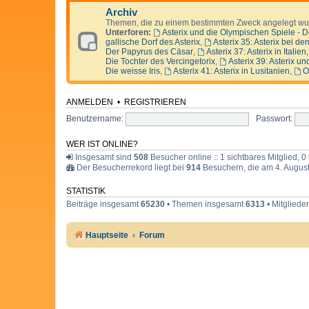
Archiv
Themen, die zu einem bestimmten Zweck angelegt wur
Unterforen:
Asterix und die Olympischen Spiele - D
gallische Dorf des Asterix
,
Asterix 35: Asterix bei de
Der Papyrus des Cäsar
,
Asterix 37: Asterix in Italien
Die Tochter des Vercingetorix
,
Asterix 39: Asterix un
Die weisse Iris
,
Asterix 41: Asterix in Lusitanien
,
O
ANMELDEN
•
REGISTRIEREN
Benutzername:
Passwort:
WER IST ONLINE?
Insgesamt sind
508
Besucher online :: 1 sichtbares Mitglied, 
Der Besucherrekord liegt bei
914
Besuchern, die am 4. August
STATISTIK
Beiträge insgesamt
65230
• Themen insgesamt
6313
• Mitgliede
Hauptseite
Forum