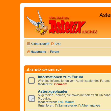
Aste
Schnellzugriff
FAQ
Hauptseite
Forum
ASTERIX AUF DEUTSCH
Informationen zum Forum
Wichtige Informationen vom Administrator des Forums 
Moderator:
Comedix
Asterixgeplauder
Allgemeine Themen, die etwas mit Asterix zu tun haben 
Produkte.
Moderatoren:
Erik
,
Maulaf
Unterforen:
Sammlerecke
,
Albenanalyse