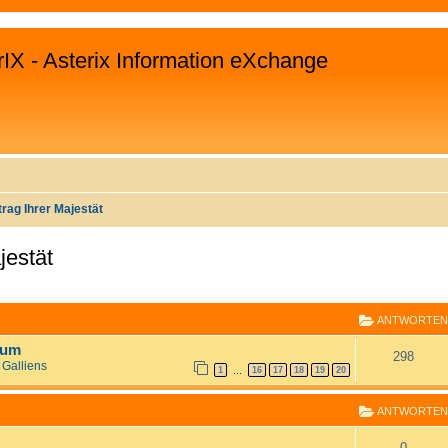
rIX - Asterix Information eXchange
trag Ihrer Majestät
jestät
EITERTE SUCHE
ANTWORTEN
rum
298
 Galliens
1
16
17
18
19
20
…
ANTWORTEN
0