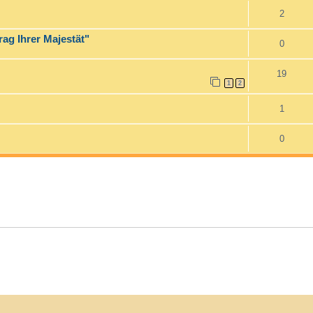
2
rag Ihrer Majestät"
0
19
1
2
1
0