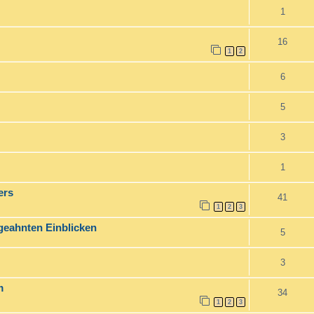
1
16
1
2
6
5
3
1
ers
41
1
2
3
ngeahnten Einblicken
5
3
m
34
1
2
3