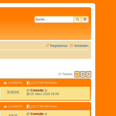
SUCHE
ERWEITERTE SU
Registrieren
Anmelden
1
2
27 Themen
NÄCHSTE
ZUGRIFFE
LETZTER BEITRAG
Comedix
3539391
29. März 2026 20:08
ZUGRIFFE
LETZTER BEITRAG
Comedix
32676