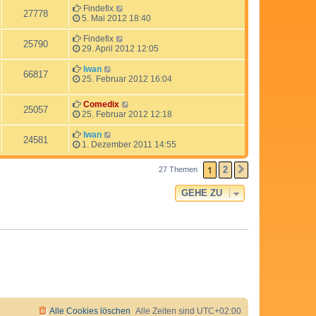
Findefix
27778
5. Mai 2012 18:40
Findefix
25790
29. April 2012 12:05
Iwan
66817
25. Februar 2012 16:04
Comedix
25057
25. Februar 2012 12:18
Iwan
24581
1. Dezember 2011 14:55
1
2
27 Themen
NÄCHSTE
GEHE ZU
Alle Cookies löschen
Alle Zeiten sind
UTC+02:00