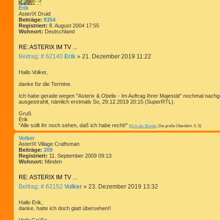
Erik
AsterIX Druid
Beiträge:
8354
Registriert:
8. August 2004 17:55
Wohnort:
Deutschland
RE: ASTERIX IM TV ...
B
Beitrag: # 62140
Erik
»
21. Dezember 2019 11:22
e
i
Hallo Volker,
t
danke für die Termine.
r
a
Ich habe gerade wegen "Asterix & Obelix - Im Auftrag Ihrer Majestät" nochmal nach
g
ausgestrahlt, nämlich erstmals So, 29.12.2019 20:15 (SuperRTL).
Gruß
Erik
"Alle sollt ihr noch sehen, daß ich habe recht!"
(
Erik der Blonde
,
Die große Überfahrt
, S. 5)
Volker
AsterIX Village Craftsman
Beiträge:
209
Registriert:
11. September 2009 09:13
Wohnort:
Minden
RE: ASTERIX IM TV ...
B
Beitrag: # 62152
Volker
»
23. Dezember 2019 13:32
e
i
Hallo Erik,
t
danke, hatte ich doch glatt übersehen!!
r