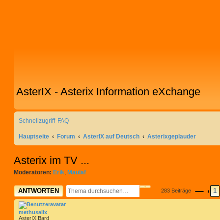
AsterIX - Asterix Information eXchange
Schnellzugriff
FAQ
Hauptseite
Forum
AsterIX auf Deutsch
Asterixgeplauder
Asterix im TV ...
Moderatoren:
Erik
,
Maulaf
SUCHE
ERWEITERTE SUCHE
ANTWORTEN
1
283 Beiträge
SEIT
VO
methusalix
AsterIX Bard