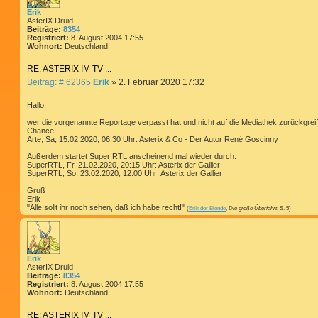
Erik
AsterIX Druid
Beiträge:
8354
Registriert:
8. August 2004 17:55
Wohnort:
Deutschland
RE: ASTERIX IM TV ...
B
Beitrag: # 62365
Erik
»
2. Februar 2020 17:32
e
i
Hallo,
t
wer die vorgenannte Reportage verpasst hat und nicht auf die Mediathek zurückgre
r
Chance:
a
Arte, Sa, 15.02.2020, 06:30 Uhr: Asterix & Co - Der Autor René Goscinny
g
Außerdem startet Super RTL anscheinend mal wieder durch:
SuperRTL, Fr, 21.02.2020, 20:15 Uhr: Asterix der Gallier
SuperRTL, So, 23.02.2020, 12:00 Uhr: Asterix der Gallier
Gruß
Erik
"Alle sollt ihr noch sehen, daß ich habe recht!"
(
Erik der Blonde
,
Die große Überfahrt
, S. 5)
Erik
AsterIX Druid
Beiträge:
8354
Registriert:
8. August 2004 17:55
Wohnort:
Deutschland
RE: ASTERIX IM TV ...