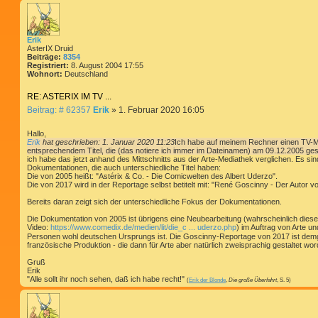
Erik
AsterIX Druid
Beiträge:
8354
Registriert:
8. August 2004 17:55
Wohnort:
Deutschland
RE: ASTERIX IM TV ...
B
Beitrag: # 62357
Erik
»
1. Februar 2020 16:05
e
i
Hallo,
t
Erik
hat geschrieben:
1. Januar 2020 11:23
Ich habe auf meinem Rechner einen TV-Mit
entsprechendem Titel, die (das notiere ich immer im Dateinamen) am 09.12.2005 ges
r
ich habe das jetzt anhand des Mittschnitts aus der Arte-Mediathek verglichen. Es sind
a
Dokumentationen, die auch unterschiedliche Titel haben:
g
Die von 2005 heißt: "Astérix & Co. - Die Comicwelten des Albert Uderzo".
Die von 2017 wird in der Reportage selbst betitelt mit: "René Goscinny - Der Autor vo
Bereits daran zeigt sich der unterschiedliche Fokus der Dokumentationen.
Die Dokumentation von 2005 ist übrigens eine Neubearbeitung (wahrscheinlich dies
Video:
https://www.comedix.de/medien/lit/die_c ... uderzo.php
) im Auftrag von Arte u
Personen wohl deutschen Ursprungs ist. Die Goscinny-Reportage von 2017 ist dem
französische Produktion - die dann für Arte aber natürlich zweisprachig gestaltet word
Gruß
Erik
"Alle sollt ihr noch sehen, daß ich habe recht!"
(
Erik der Blonde
,
Die große Überfahrt
, S. 5)