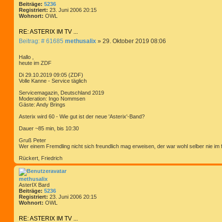
Beiträge:
5236
Registriert:
23. Juni 2006 20:15
Wohnort:
OWL
RE: ASTERIX IM TV ...
B
Beitrag: # 61685
methusalix
»
29. Oktober 2019 08:06
e
i
Hallo ,
t
heute im ZDF
r
Di 29.10.2019 09:05 (ZDF)
a
Volle Kanne - Service täglich
g
Servicemagazin, Deutschland 2019
Moderation: Ingo Nommsen
Gäste: Andy Brings
Asterix wird 60 - Wie gut ist der neue 'Asterix'-Band?
Dauer ~85 min, bis 10:30
Gruß Peter
Wer einem Fremdling nicht sich freundlich mag erweisen, der war wohl selber nie im
Rückert, Friedrich
methusalix
AsterIX Bard
Beiträge:
5236
Registriert:
23. Juni 2006 20:15
Wohnort:
OWL
RE: ASTERIX IM TV ...