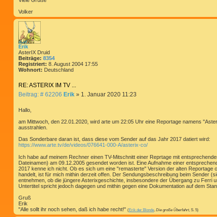
Viele Grüße
a
g
Volker
Erik
AsterIX Druid
Beiträge:
8354
Registriert:
8. August 2004 17:55
Wohnort:
Deutschland
RE: ASTERIX IM TV ...
B
Beitrag: # 62206
Erik
»
1. Januar 2020 11:23
e
i
Hallo,
t
am Mittwoch, den 22.01.2020, wird arte um 22:05 Uhr eine Reportage namens "Aste
r
ausstrahlen.
a
g
Das Sonderbare daran ist, dass diese vom Sender auf das Jahr 2017 datiert wird:
https://www.arte.tv/de/videos/076641-000-A/asterix-co/
Ich habe auf meinem Rechner einen TV-Mitschnitt einer Reprtage mit entsprechendem 
Dateinamen) am 09.12.2005 gesendet worden ist. Eine Aufnahme einer entsprechend
2017 kenne ich nicht. Ob es sich um eine "remasterte" Version der alten Reportage o
handelt, ist für mich mithin derzeit offen. Der Sendungsbeschreibung beim Sender (si
entnehmen, ob die jüngere Asterixgeschichte, insbesondere der Übergang zu Ferri un
Untertitel spricht jedoch dagegen und mithin gegen eine Dokumentation auf dem Sta
Gruß
Erik
"Alle sollt ihr noch sehen, daß ich habe recht!"
(
Erik der Blonde
,
Die große Überfahrt
, S. 5)