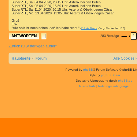
SuperRTL, Sa, 04.04.2020, 20:15 Uhr: Asterix bei den Briten
SuperRTL, So, 05.04.2020, 15:50 Uhr: Asterix bei den Briten
SuperRTL, Sa, 11.04.2020, 20:15 Uhr: Asterix & Obelix gegen Cäsar
SuperRTL, Mo, 13.04.2020, 13:05 Uhr: Asterix & Obelix gegen Cäsar
Gruß
Erik
"Alle sollt ihr noch sehen, daß ich habe recht!"
(
Erik der Blonde
,
Die große Überfahrt
, S. 5)
ANTWORTEN
1
283 Beiträge
SEIT
VO
Zurück zu „Asterixgeplauder“
Hauptseite
Forum
Alle Cookies 
Powered by
phpBB
® Forum Software © phpBB Lim
Style by
phpBB Spain
Deutsche Übersetzung durch
phpBB.de
Datenschutz
|
Nutzungsbedingungen