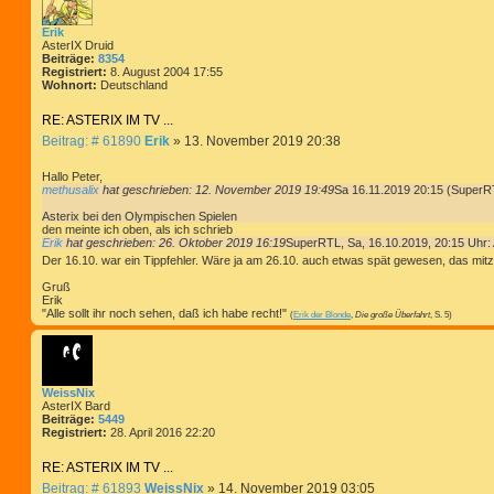
Erik
AsterIX Druid
Beiträge:
8354
Registriert:
8. August 2004 17:55
Wohnort:
Deutschland
RE: ASTERIX IM TV ...
B
Beitrag: # 61890
Erik
»
13. November 2019 20:38
e
i
Hallo Peter,
t
methusalix
hat geschrieben:
12. November 2019 19:49
Sa 16.11.2019 20:15 (SuperR
r
Asterix bei den Olympischen Spielen
a
den meinte ich oben, als ich schrieb
g
Erik
hat geschrieben:
26. Oktober 2019 16:19
SuperRTL, Sa, 16.10.2019, 20:15 Uhr: 
Der 16.10. war ein Tippfehler. Wäre ja am 26.10. auch etwas spät gewesen, das mitz
Gruß
Erik
"Alle sollt ihr noch sehen, daß ich habe recht!"
(
Erik der Blonde
,
Die große Überfahrt
, S. 5)
WeissNix
AsterIX Bard
Beiträge:
5449
Registriert:
28. April 2016 22:20
RE: ASTERIX IM TV ...
B
Beitrag: # 61893
WeissNix
»
14. November 2019 03:05