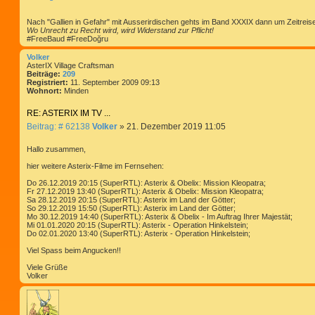
e
i
Nach "Gallien in Gefahr" mit Ausserirdischen gehts im Band XXXIX dann um Zeitreise
t
Wo Unrecht zu Recht wird, wird Widerstand zur Pflicht!
r
#FreeBaud #FreeDoğru
a
Volker
g
AsterIX Village Craftsman
Beiträge:
209
Registriert:
11. September 2009 09:13
Wohnort:
Minden
RE: ASTERIX IM TV ...
B
Beitrag: # 62138
Volker
»
21. Dezember 2019 11:05
e
i
Hallo zusammen,
t
hier weitere Asterix-Filme im Fernsehen:
r
a
Do 26.12.2019 20:15 (SuperRTL): Asterix & Obelix: Mission Kleopatra;
g
Fr 27.12.2019 13:40 (SuperRTL): Asterix & Obelix: Mission Kleopatra;
Sa 28.12.2019 20:15 (SuperRTL): Asterix im Land der Götter;
So 29.12.2019 15:50 (SuperRTL): Asterix im Land der Götter;
Mo 30.12.2019 14:40 (SuperRTL): Asterix & Obelix - Im Auftrag Ihrer Majestät;
Mi 01.01.2020 20:15 (SuperRTL): Asterix - Operation Hinkelstein;
Do 02.01.2020 13:40 (SuperRTL): Asterix - Operation Hinkelstein;
Viel Spass beim Angucken!!
Viele Grüße
Volker