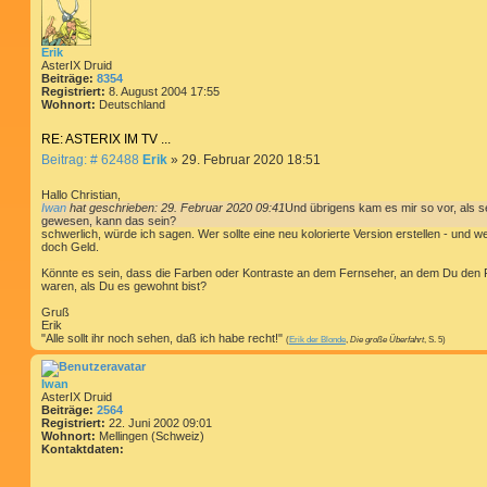
a
e
g
n
v
o
Erik
n
AsterIX Druid
I
Beiträge:
8354
w
Registriert:
8. August 2004 17:55
a
Wohnort:
Deutschland
n
RE: ASTERIX IM TV ...
B
Beitrag: # 62488
Erik
»
29. Februar 2020 18:51
e
i
Hallo Christian,
t
Iwan
hat geschrieben:
29. Februar 2020 09:41
Und übrigens kam es mir so vor, als se
gewesen, kann das sein?
r
schwerlich, würde ich sagen. Wer sollte eine neu kolorierte Version erstellen - und
a
doch Geld.
g
Könnte es sein, dass die Farben oder Kontraste an dem Fernseher, an dem Du den Fi
waren, als Du es gewohnt bist?
Gruß
Erik
"Alle sollt ihr noch sehen, daß ich habe recht!"
(
Erik der Blonde
,
Die große Überfahrt
, S. 5)
Iwan
AsterIX Druid
Beiträge:
2564
Registriert:
22. Juni 2002 09:01
Wohnort:
Mellingen (Schweiz)
Kontaktdaten:
K
o