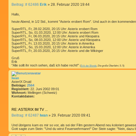
B
Beitrag: # 62486
Erik
»
28. Februar 2020 19:44
e
i
Hallo,
t
heute Abend, in 1/2 Std., kommt "Asterix erobert Rom". Und auch in den kommenden
r
a
SuperRTL, Fr, 28.02.2020, 20:15 Uhr: Asterix erobert Rom
g
SuperRTL, So, 01.03.2020, 12:00 Uhr: Asterix erobert Rom
SuperRTL, Fr, 06.03.2020, 20:15 Uhr: Asterix und Kleopatra
SuperRTL, So, 08.03.2020, 12:00 Uhr: Asterix und Kleopatra
SuperRTL, Fr, 13.03.2020, 20:15 Uhr: Asterix in Amerika
SuperRTL, So, 15.03.2020, 12:00 Uhr: Asterix in Amerika
SuperRTL, Fr, 20.03.2020, 20:15 Uhr: Asterix und die Wikinger
Gruß
Erik
"Alle sollt ihr noch sehen, daß ich habe recht!"
(
Erik der Blonde
,
Die große Überfahrt
, S. 5)
Iwan
AsterIX Druid
Beiträge:
2564
Registriert:
22. Juni 2002 09:01
Wohnort:
Mellingen (Schweiz)
Kontaktdaten:
K
o
RE: ASTERIX IM TV ...
n
t
B
Beitrag: # 62487
Iwan
»
29. Februar 2020 09:41
a
e
k
i
t
Und übrigens kam es mir so vor, als sei der Film gestern Abend neu koloriert gewes
d
t
Gott sagte zum Stein: "Und du wirst Feuerwehrmann!" Der Stein sagte: "Nein, dazu bi
a
r
t