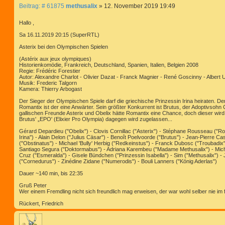
B
Beitrag: # 61875
methusalix
»
12. November 2019 19:49
e
i
Hallo ,
t
Sa 16.11.2019 20:15 (SuperRTL)
r
a
Asterix bei den Olympischen Spielen
g
(Astérix aux jeux olympiques)
Historienkomödie, Frankreich, Deutschland, Spanien, Italien, Belgien 2008
Regie: Frédéric Forestier
Autor: Alexandre Charlot - Olivier Dazat - Franck Magnier - René Goscinny - Albe
Musik: Frederic Talgorn
Kamera: Thierry Arbogast
Der Sieger der Olympischen Spiele darf die griechische Prinzessin Irina heiraten. Der 
Romantix ist der eine Anwärter. Sein größter Konkurrent ist Brutus, der Adoptivsohn
gallischen Freunde Asterix und Obelix hätte Romantix eine Chance, doch dieser wird b
Brutus' „EPO' (Elixier Pro Olympia) dagegen wird zugelassen...
Gérard Depardieu ("Obelix") - Clovis Cornillac ("Asterix") - Stéphane Rousseau ("R
Irina") - Alain Delon ("Julius Cäsar") - Benoît Poelvoorde ("Brutus") - Jean-Pierre Cas
("Obstinatus") - Michael 'Bully' Herbig ("Redkeinstus") - Franck Dubosc ("Troubadix"
Santiago Segura ("Doktormabus") - Adriana Karembeu ("Madame Methusalix") - Mic
Cruz ("Esmeralda") - Gisele Bündchen ("Prinzessin Isabella") - Sim ("Methusalix")
("Cornedurus") - Zinédine Zidane ("Numerodis") - Bouli Lanners ("König Aderlas")
Dauer ~140 min, bis 22:35
Gruß Peter
Wer einem Fremdling nicht sich freundlich mag erweisen, der war wohl selber nie im
Rückert, Friedrich