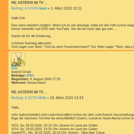
RE: ASTERIX IM TV ...
n
t
B
Beitrag: # 62490
Iwan
»
1. März 2020 10:11
a
e
k
i
t
Hallo Erik
d
t
a
Das wäre natürlich möglich. Wenn ich es mir überlege, habe ich den Film schon ewi
r
t
immer entweder auf DVD oder YouTube. Von da her kann das gut sein …
a
e
g
n
Danke dir für die Erklärung,
v
o
schönen Sonntag allerseits!
n
Gott sagte zum Stein: "Und du wirst Feuerwehrmann!" Der Stein sagte: "Nein, dazu bi
I
w
a
n
Erik
AsterIX Druid
Beiträge:
8354
Registriert:
8. August 2004 17:55
Wohnort:
Deutschland
RE: ASTERIX IM TV ...
B
Beitrag: # 62704
Erik
»
28. März 2020 13:43
e
i
Hallo,
t
sehr wahrscheinlich sind zwischenzeitlich schon ein oder zwei Asterix-Ausstrahlung
r
flugs die nächsten Termine bis einschließlich Ostern, zumal es heute Abend schon we
a
g
VOX, Sa, 28.03.2020, 20:15 Uhr: Asterix im Land der Götter
VOX, So, 29.03.2020, 14:20 Uhr: Asterix im Land der Götter
SuperRTL, Mo, 30.03.2020, 20:15 Uhr: Asterix - Sieg über Cäsar