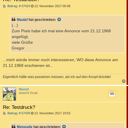
B
Beitrag: # 57424
13. November 2017 00:48
e
i
t
Maulaf
hat geschrieben:
r
a
(...)
g
Zum Preis habe ich mal eine Annonce vom 21.12.1968
angefügt,
viele Grüße
Gregor
...mich würde immer noch interessieren, WO diese Annonce am
21.12.1968 erschienen ist...
Eigentlich hätte was passieren müssen, als ich auf den Knopf drückte!
c
Maulaf
AsterIX Druid
Re: Testdruck?
B
Beitrag: # 57439
13. November 2017 19:53
e
i
t
Metusalix
hat geschrieben:
r