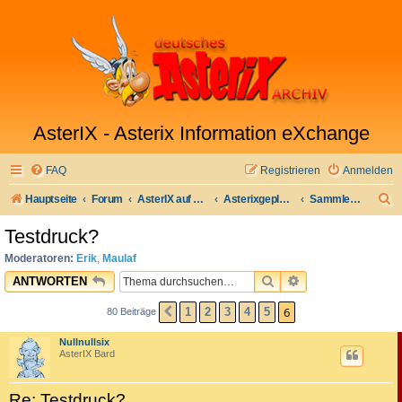
AsterIX - Asterix Information eXchange
FAQ
Registrieren
Anmelden
S
Hauptseite
Forum
AsterIX auf Deutsch
Asterixgeplauder
Sammlerecke
u
Testdruck?
c
Moderatoren:
Erik
,
Maulaf
h
SUCHE
ERWEITERTE SU
ANTWORTEN
e
6
1
2
3
4
5
80 Beiträge
VORHERIGE
Nullnullsix
AsterIX Bard
Re: Testdruck?