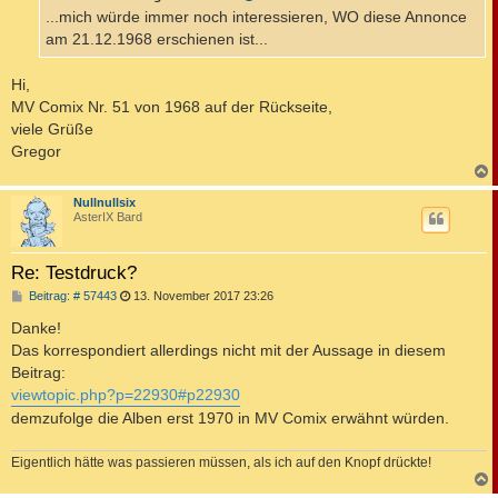
a
...mich würde immer noch interessieren, WO diese Annonce
g
am 21.12.1968 erschienen ist...
Hi,
MV Comix Nr. 51 von 1968 auf der Rückseite,
viele Grüße
Gregor
c
Nullnullsix
AsterIX Bard
Re: Testdruck?
B
Beitrag: # 57443
13. November 2017 23:26
e
i
Danke!
t
Das korrespondiert allerdings nicht mit der Aussage in diesem
r
a
Beitrag:
g
viewtopic.php?p=22930#p22930
demzufolge die Alben erst 1970 in MV Comix erwähnt würden.
Eigentlich hätte was passieren müssen, als ich auf den Knopf drückte!