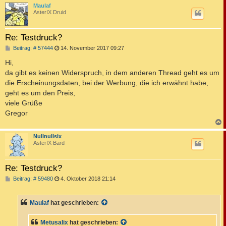
c
Maulaf
AsterIX Druid
Re: Testdruck?
B
Beitrag: # 57444
14. November 2017 09:27
e
i
Hi,
t
da gibt es keinen Widerspruch, in dem anderen Thread geht es um
r
a
die Erscheinungsdaten, bei der Werbung, die ich erwähnt habe,
g
geht es um den Preis,
viele Grüße
Gregor
c
Nullnullsix
AsterIX Bard
Re: Testdruck?
B
Beitrag: # 59480
4. Oktober 2018 21:14
e
i
t
Maulaf
hat geschrieben:
r
a
g
Metusalix
hat geschrieben: