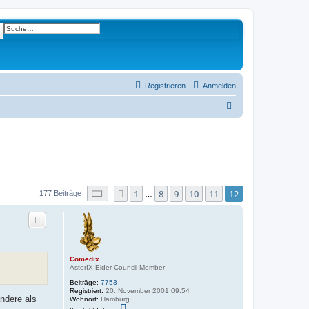
e
Erweiterte Suche
Registrieren
Anmelden
S
u
c
h
e
Seite
12
von
12
1
8
9
10
11
12
Vorherige
177 Beiträge
…
Comedix
AsterIX Elder Council Member
Beiträge:
7753
Registriert:
20. November 2001 09:54
andere als
Wohnort:
Hamburg
K