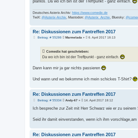
planlos. Da wo ich bin ist der Treffpunkt - ganz einfach.
Deutsches Asterix Archiv:
https://www.comedix.de
TwiX:
@Asterix-Archiv
, Mastodon:
@Asterix_Archiv
, Bluesky:
@comed
Re: Diskussionen zum Fantreffen 2017
B
Beitrag: # 55286
Marmelada
»
6. April 2017 16:13
e
i
t
Comedix hat geschrieben:
r
a
Da wo ich bin ist der Treffpunkt - ganz einfach.
g
Dann kann mir ja gar nichts passieren
Und wann und wo bekomme ich mein schickes T-Shirt?
Re: Diskussionen zum Fantreffen 2017
B
Beitrag: # 55334
Andy-67
»
14. April 2017 18:12
e
i
Ich bespreche zur Zeit mit Herr Schwarz wie er zu seinem
t
r
a
Seid ihr damit einverstanden, wenn ich ihm vorschlage,
g
Re: Diskussionen zum Fantreffen 2017