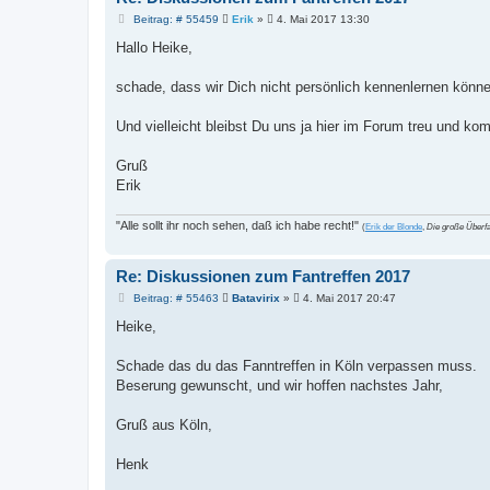
B
Beitrag: # 55459
Erik
»
4. Mai 2017 13:30
e
i
Hallo Heike,
t
r
a
schade, dass wir Dich nicht persönlich kennenlernen könn
g
Und vielleicht bleibst Du uns ja hier im Forum treu und k
Gruß
Erik
"Alle sollt ihr noch sehen, daß ich habe recht!"
(
Erik der Blonde
,
Die große Überfa
Re: Diskussionen zum Fantreffen 2017
B
Beitrag: # 55463
Batavirix
»
4. Mai 2017 20:47
e
i
Heike,
t
r
a
Schade das du das Fanntreffen in Köln verpassen muss.
g
Beserung gewunscht, und wir hoffen nachstes Jahr,
Gruß aus Köln,
Henk