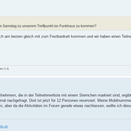
,am Samstag zu unserem Treffpunkt isn Funkhaus zu kommen?
 doch am besten gleich mit zum Festbankett kommen und wir haben einen Teil
hrt
, S. 5)
lnehmern, die in der Teilnehmerliste mit einem Sternchen markiert sind, ergib
l nachgefragt. Dort ist jetzt für 12 Personen reserviert. Meine Mobilnummer 
 aber da die Aktivitäten im Forum gerade etwas nachlassen, wollte ich dies
ix.de