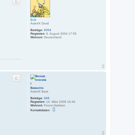
h
o
b
e
n
Erik
AsterIX Druid
Beiträge:
8354
Registriert:
8. August 2004 17:55
Wohnort:
Deutschland
N
a
c
h
o
b
Batavirix
e
AsterIX Bard
n
Beiträge:
948
Registriert:
14. März 2008 16:46
Wohnort:
Forum Hadriani
K
Kontaktdaten:
o
n
t
a
k
t
N
d