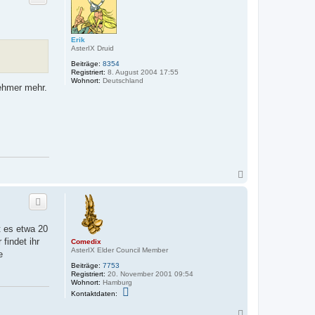
o
b
e
n
Erik
AsterIX Druid
Beiträge:
8354
Registriert:
8. August 2004 17:55
Wohnort:
Deutschland
nehmer mehr.
N
a
c
h
o
b
t es etwa 20
e
findet ihr
Comedix
n
AsterIX Elder Council Member
e
Beiträge:
7753
Registriert:
20. November 2001 09:54
Wohnort:
Hamburg
K
Kontaktdaten:
o
n
N