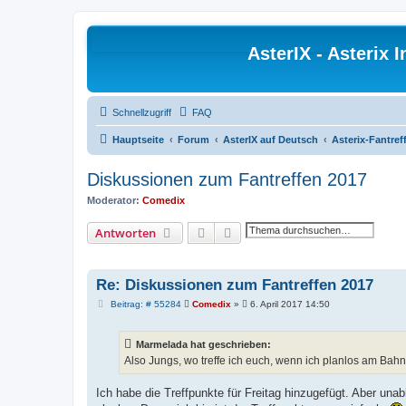
AsterIX - Asterix
Schnellzugriff
FAQ
Hauptseite
Forum
AsterIX auf Deutsch
Asterix-Fantre
Diskussionen zum Fantreffen 2017
Moderator:
Comedix
Suche
Erweiterte Suche
Antworten
Re: Diskussionen zum Fantreffen 2017
B
Beitrag: # 55284
Comedix
»
6. April 2017 14:50
e
i
t
Marmelada hat geschrieben:
r
a
Also Jungs, wo treffe ich euch, wenn ich planlos am Ba
g
Ich habe die Treffpunkte für Freitag hinzugefügt. Aber una