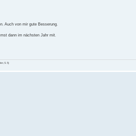
en. Auch von mir gute Besserung.
ommst dann im nächsten Jahr mit.
hrt
, S. 5)