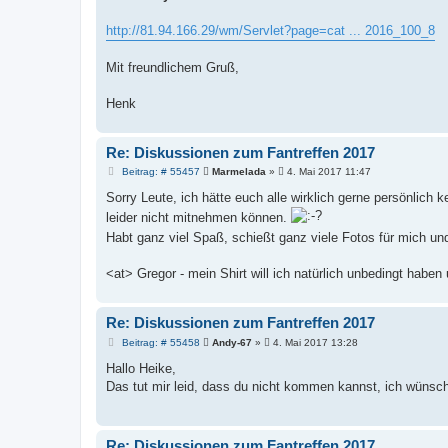
t
r
a
http://81.94.166.29/wm/Servlet?page=cat ... 2016_100_8
g
Mit freundlichem Gruß,
Henk
Re: Diskussionen zum Fantreffen 2017
B
Beitrag: # 55457
Marmelada
»
4. Mai 2017 11:47
e
i
Sorry Leute, ich hätte euch alle wirklich gerne persönlich k
t
leider nicht mitnehmen können.
r
a
Habt ganz viel Spaß, schießt ganz viele Fotos für mich 
g
<at> Gregor - mein Shirt will ich natürlich unbedingt haben
Re: Diskussionen zum Fantreffen 2017
B
Beitrag: # 55458
Andy-67
»
4. Mai 2017 13:28
e
i
Hallo Heike,
t
Das tut mir leid, dass du nicht kommen kannst, ich wünsc
r
a
g
Re: Diskussionen zum Fantreffen 2017