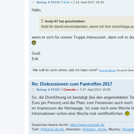
B
Beitrag: # 55336
Erik
»
14. April 2017 18:33
e
i
Hallo,
t
r
a
Andy-67 hat geschrieben:
g
Seid ihr damit einverstanden, wenn ich ihm vorschlage
wenn er sich für unsere Truppe interessiert, dann soll er
Gruß
Erik
"Alle sollt ihr noch sehen, daß ich habe recht!"
(
Erik der Blonde
,
Die große Überfa
Re: Diskussionen zum Fantreffen 2017
B
Beitrag: # 55385
Comedix
»
27. April 2017 19:55
e
i
So, die Domführung ist bestätigt (bei den angemeldeten Tei
t
Euro pro Person) und der Platz zum Festessen auch noch ma
r
a
im Impressum der Homepage. Ist zwar noch eine Woche hin,
g
Informationen schon eine Woche mal veröffentlichen.
Deutsches Asterix Archiv:
https://www.comedix.de
TwiX:
@Asterix-Archiv
, Mastodon:
@Asterix_Archiv
, Bluesky:
@comed