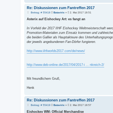
Re: Diskussionen zum Fantreffen 2017
B
Beitrag: # 55418
Batavirix
»
2. Mai 2017 18:51
e
i
Asterix auf Eishockey Art: es fangt an
t
r
a
In Vorfeld der 2017 IIHF Eishockey Weltmeisterschaft werd
g
Promotion-Materialen zum Einsatz kommen und zahlreiche 
die beiden Gallier als Hauptakteure des Unterhaltungsprog
der jeweils angebundenen Fan-Dörfer fungieren.
http://www.iihfworlds2017.com/de/news/
http://www.deb-online.de/2017/04/2017-i ... nkreich-2/
Mit freundlichem Gruß,
Henk
Re: Diskussionen zum Fantreffen 2017
B
Beitrag: # 55419
Batavirix
»
2. Mai 2017 18:57
e
i
Eishockey WM: Official Merchandise