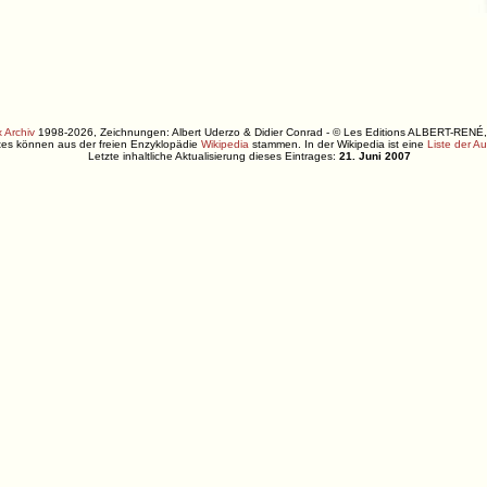
 Archiv
1998-2026, Zeichnungen: Albert Uderzo & Didier Conrad - © Les Editions ALBERT-R
xtes können aus der freien Enzyklopädie
Wikipedia
stammen. In der Wikipedia ist eine
Liste der A
Letzte inhaltliche Aktualisierung dieses Eintrages:
21. Juni 2007