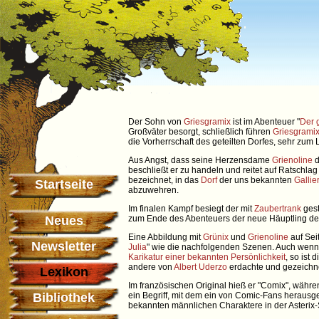
Der Sohn von
Griesgramix
ist im Abenteuer "
Der 
Großväter besorgt, schließlich führen
Griesgrami
die Vorherrschaft des geteilten Dorfes, sehr zum L
Aus Angst, dass seine Herzensdame
Grienoline
d
beschließt er zu handeln und reitet auf Ratschlag
bezeichnet, in das
Dorf
der uns bekannten
Gallier
Startseite
abzuwehren.
Im finalen Kampf besiegt der mit
Zaubertrank
gest
Neues
zum Ende des Abenteuers der neue Häuptling de
Eine Abbildung mit
Grünix
und
Grienoline
auf Sei
Newsletter
Julia
" wie die nachfolgenden Szenen. Auch wenn 
Karikatur einer bekannten Persönlichkeit
, so ist
andere von
Albert Uderzo
erdachte und gezeichn
Lexikon
Im französischen Original hieß er "Comix", währ
Bibliothek
ein Begriff, mit dem ein von Comic-Fans herausg
bekannten männlichen Charaktere in der Asterix-