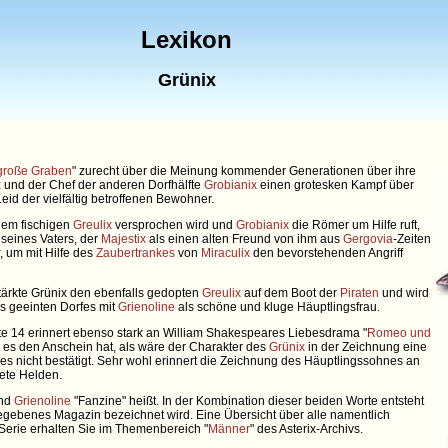
Lexikon
Grünix
große Graben
" zurecht über die Meinung kommender Generationen über ihre
x
und der Chef der anderen Dorfhälfte
Grobianix
einen grotesken Kampf über
eid der vielfältig betroffenen Bewohner.
em fischigen
Greulix
versprochen wird und
Grobianix
die Römer um Hilfe ruft,
 seines Vaters, der
Majestix
als einen alten Freund von ihm aus
Gergovia
-Zeiten
, um mit Hilfe des
Zaubertrankes
von
Miraculix
den bevorstehenden Angriff
ärkte Grünix den ebenfalls gedopten
Greulix
auf dem Boot der
Piraten
und wird
s geeinten Dorfes mit
Grienoline
als schöne und kluge Häuptlingsfrau.
te 14 erinnert ebenso stark an William Shakespeares Liebesdrama "
Romeo und
es den Anschein hat, als wäre der Charakter des
Grünix
in der Zeichnung eine
 dies nicht bestätigt. Sehr wohl erinnert die Zeichnung des Häuptlingssohnes an
ete Helden.
end
Grienoline
"Fanzine" heißt. In der Kombination dieser beiden Worte entsteht
egebenes Magazin bezeichnet wird. Eine Übersicht über alle namentlich
Serie erhalten Sie im Themenbereich "
Männer
" des Asterix-Archivs.