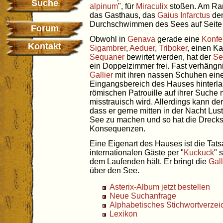
Suche
alpinum
", für
Miraculix
stoßen. Am Ra
das Gasthaus, das
Gaius Infarctus
de
Durchschwimmen des Sees auf Seite 
Forum
Obwohl in
Genava
gerade eine
Konfe
Kontakt
Sigambrer
,
Aeduer
,
Triboker
, einen Ka
Sequaner
bewirtet werden, hat der
Se
ein Doppelzimmer frei. Fast verhängnis
Gallier
mit ihren nassen Schuhen ein
Eingangsbereich des Hauses hinterl
römischen Patrouille auf ihrer Suche
misstrauisch wird. Allerdings kann de
dass er gerne mitten in der Nacht Lu
See zu machen und so hat die Drecks
Konsequenzen.
Eine Eigenart des Hauses ist die Tat
internationalen Gäste per "
Kuckuck
" 
dem Laufenden hält. Er bringt die
Gall
über den See.
Asterix-Album jetzt bestellen
Neue Suchanfrage
Alphabetisches Stichwortverzei
Lexikon