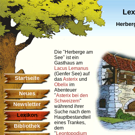
Lex
Herberg
Die "Herberge am
See" ist ein
Gasthaus am
Lacus Lemanus
(Genfer See) auf
Startseite
das
Asterix
und
Obelix
im
Abenteuer
Neues
"
Asterix bei den
Schweizern
"
Newsletter
während ihrer
Suche nach dem
Lexikon
Hauptbestandteil
eines Trankes,
Bibliothek
dem
"
Leontopodium