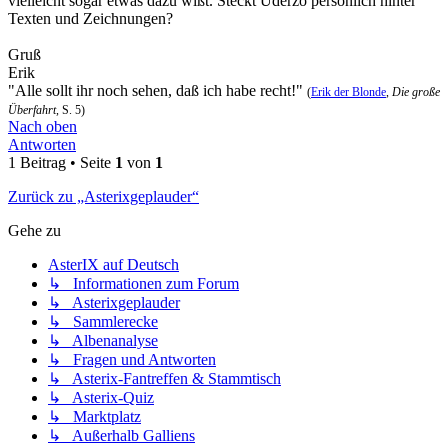
vielleicht sogar etwas dazu wißt. Steckt Uderzo persönlich hinter
Texten und Zeichnungen?
Gruß
Erik
"Alle sollt ihr noch sehen, daß ich habe recht!"
(
Erik der Blonde
,
Die große
Überfahrt
, S. 5)
Nach oben
Antworten
1 Beitrag • Seite
1
von
1
Zurück zu „Asterixgeplauder“
Gehe zu
AsterIX auf Deutsch
↳ Informationen zum Forum
↳ Asterixgeplauder
↳ Sammlerecke
↳ Albenanalyse
↳ Fragen und Antworten
↳ Asterix-Fantreffen & Stammtisch
↳ Asterix-Quiz
↳ Marktplatz
↳ Außerhalb Galliens