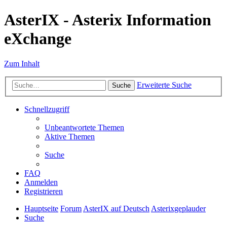
AsterIX - Asterix Information
eXchange
Zum Inhalt
Erweiterte Suche
Suche
Schnellzugriff
Unbeantwortete Themen
Aktive Themen
Suche
FAQ
Anmelden
Registrieren
Hauptseite
Forum
AsterIX auf Deutsch
Asterixgeplauder
Suche