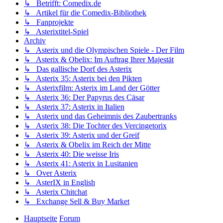
↳ Betrifft: Comedix.de
↳ Artikel für die Comedix-Bibliothek
↳ Fanprojekte
↳ Asterixtitel-Spiel
Archiv
↳ Asterix und die Olympischen Spiele - Der Film
↳ Asterix & Obelix: Im Auftrag Ihrer Majestät
↳ Das gallische Dorf des Asterix
↳ Asterix 35: Asterix bei den Pikten
↳ Asterixfilm: Asterix im Land der Götter
↳ Asterix 36: Der Papyrus des Cäsar
↳ Asterix 37: Asterix in Italien
↳ Asterix und das Geheimnis des Zaubertranks
↳ Asterix 38: Die Tochter des Vercingetorix
↳ Asterix 39: Asterix und der Greif
↳ Asterix & Obelix im Reich der Mitte
↳ Asterix 40: Die weisse Iris
↳ Asterix 41: Asterix in Lusitanien
↳ Over Asterix
↳ AsterIX in English
↳ Asterix Chitchat
↳ Exchange Sell & Buy Market
Hauptseite
Forum