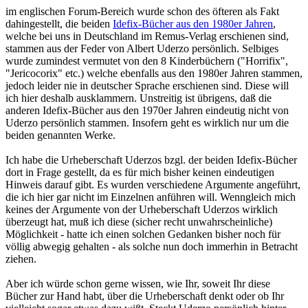
im englischen Forum-Bereich wurde schon des öfteren als Fakt
dahingestellt, die beiden
Idefix-Bücher aus den 1980er Jahren
,
welche bei uns in Deutschland im Remus-Verlag erschienen sind,
stammen aus der Feder von Albert Uderzo persönlich. Selbiges
wurde zumindest vermutet von den 8 Kinderbüchern ("Horrifix",
"Jericocorix" etc.) welche ebenfalls aus den 1980er Jahren stammen,
jedoch leider nie in deutscher Sprache erschienen sind. Diese will
ich hier deshalb ausklammern. Unstreitig ist übrigens, daß die
anderen Idefix-Bücher aus den 1970er Jahren eindeutig nicht von
Uderzo persönlich stammen. Insofern geht es wirklich nur um die
beiden genannten Werke.
Ich habe die Urheberschaft Uderzos bzgl. der beiden Idefix-Bücher
dort in Frage gestellt, da es für mich bisher keinen eindeutigen
Hinweis darauf gibt. Es wurden verschiedene Argumente angeführt,
die ich hier gar nicht im Einzelnen anführen will. Wenngleich mich
keines der Argumente von der Urheberschaft Uderzos wirklich
überzeugt hat, muß ich diese (sicher recht unwahrscheinliche)
Möglichkeit - hatte ich einen solchen Gedanken bisher noch für
völlig abwegig gehalten - als solche nun doch immerhin in Betracht
ziehen.
Aber ich würde schon gerne wissen, wie Ihr, soweit Ihr diese
Bücher zur Hand habt, über die Urheberschaft denkt oder ob Ihr