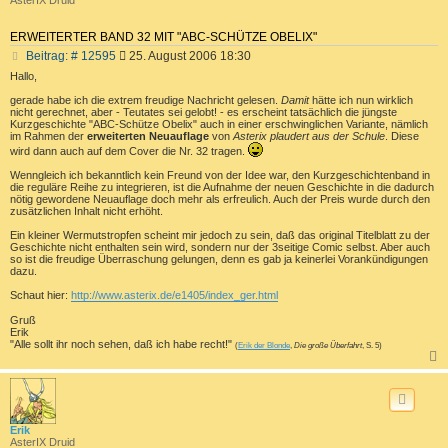
AsterIX Druid
ERWEITERTER BAND 32 MIT "ABC-SCHÜTZE OBELIX"
B
Beitrag: # 12595
25. August 2006 18:30
e
Hallo,
i
t
gerade habe ich die extrem freudige Nachricht gelesen.
Damit
hätte ich nun wirklich
nicht gerechnet, aber - Teutates sei gelobt! - es erscheint tatsächlich die jüngste
r
Kurzgeschichte "ABC-Schütze Obelix" auch in einer erschwinglichen Variante, nämlich
a
im Rahmen der
erweiterten Neuauflage
von
Asterix plaudert aus der Schule
. Diese
g
wird dann auch auf dem Cover die Nr. 32 tragen.
Wenngleich ich bekanntlich kein Freund von der Idee war, den Kurzgeschichtenband in
die reguläre Reihe zu integrieren, ist die Aufnahme der neuen Geschichte in die dadurch
nötig gewordene Neuauflage doch mehr als erfreulich. Auch der Preis wurde durch den
zusätzlichen Inhalt nicht erhöht.
Ein kleiner Wermutstropfen scheint mir jedoch zu sein, daß das original Titelblatt zu der
Geschichte nicht enthalten sein wird, sondern nur der 3seitige Comic selbst. Aber auch
so ist die freudige Überraschung gelungen, denn es gab ja keinerlei Vorankündigungen
dazu.
Schaut hier:
http://www.asterix.de/e1405/index_ger.html
Gruß
Erik
"Alle sollt ihr noch sehen, daß ich habe recht!"
(
Erik der Blonde
,
Die große Überfahrt
, S. 5)
c
Erik
AsterIX Druid