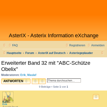
AsterIX - Asterix Information eXchange
FAQ
Registrieren
Anmelden
S
Hauptseite
Forum
AsterIX auf Deutsch
Asterixgeplauder
u
Erweiterter Band 32 mit "ABC-Schütze
c
Obelix"
h
Moderatoren:
Erik
,
Maulaf
e
SUCHE
ERWEITERTE SUCHE
ANTWORTEN
9 Beiträge • Seite
1
von
1
Erik