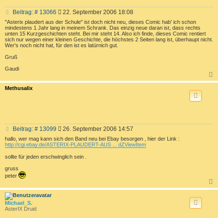
B
Beitrag: # 13066
22. September 2006 18:08
e
"Asterix plaudert aus der Schule" ist doch nicht neu, dieses Comic hab' ich schon
i
mindestens 1 Jahr lang in meinem Schrank. Das einzig neue daran ist, dass rechts
t
unten 15 Kurzgeschichten steht. Bei mir steht 14. Also ich finde, dieses Comic rentiert
sich nur wegen einer kleinen Geschichte, die höchstes 2 Seiten lang ist, überhaupt nicht.
r
Wer's noch nicht hat, für den ist es latürnich gut.
a
g
Gruß
Gaudi
c
Methusalix
B
Beitrag: # 13099
26. September 2006 14:57
e
hallo, wer mag kann sich den Band neu bei Ebay besorgen , hier der Link :
i
http://cgi.ebay.de/ASTERIX-PLAUDERT-AUS ... dZViewItem
t
sollte für jeden erschwinglich sein .
r
a
gruss
g
peter
c
Michael_S.
AsterIX Druid