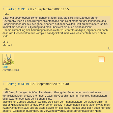
B
Beitrag: # 13109
27. September 2006 11:55
e
Hallo!
i
Erik hat geschrieben:
Schön übrigens auch, daß die Bleistiftskizze des ersten
t
Coverentwurfes für den Kurzgeschichtenband nun nicht mehr auf der Innenseite des
r
Pappeinbandes der SC-Ausgabe, sondern auf dem zweiten Blatt zu bewundern ist. So
kommt sie besser zur Geltung und man übersieht sie auch nicht so leicht.
a
Um die Aufzählung der Änderungen noch weiter zu vervollständigen, ergänze ich noch,
g
dass alle Geschichten nun komplett handgelettert sind, was ich ebenfalls sehr schön
finde.
MfG
Michael
c
Erik
AsterIX Druid
B
Beitrag: # 13119
27. September 2006 16:40
e
Hallo,
i
Michael_S. hat geschrieben:
Um die Aufzählung der Änderungen noch weiter zu
t
vervollständigen, ergänze ich noch, dass alle Geschichten nun komplett handgelettert
r
sind, was ich ebenfalls sehr schön finde.
also die für Comics offenbar gängige Definition von "handgelettert" verwundert mich in
a
dieser Hinsicht schon länger. Zwar sehen die jetzt verwendeten Buchstaben etwas mehr
g
nach Handschrift aus, als die alten, soweit ich das sehe, ist das aber doch auch nur eine
andere (Computer-)Schriftart, die verwendet wurde. Jede Sprechblase von Hand