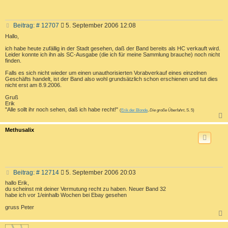
B
Beitrag: # 12707
5. September 2006 12:08
e
Hallo,
i
t
ich habe heute zufällig in der Stadt gesehen, daß der Band bereits als HC verkauft wird.
Leider konnte ich ihn als SC-Ausgabe (die ich für meine Sammlung brauche) noch nicht
r
finden.
a
g
Falls es sich nicht wieder um einen unauthorisierten Vorabverkauf eines einzelnen
Geschäfts handelt, ist der Band also wohl grundsätzlich schon erschienen und tut dies
nicht erst am 8.9.2006.
Gruß
Erik
"Alle sollt ihr noch sehen, daß ich habe recht!"
(
Erik der Blonde
,
Die große Überfahrt
, S. 5)
c
Methusalix
B
Beitrag: # 12714
5. September 2006 20:03
e
hallo Erik,
i
du scheinst mit deiner Vermutung recht zu haben. Neuer Band 32
t
habe ich vor 1/einhalb Wochen bei Ebay gesehen
r
gruss Peter
a
g
c