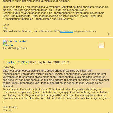
ausgefüllt hat in der deutschen Version sicher niemand.
Im übrigen finde ich die neuerdings verwendete Schriftart deutlich schlechter lesbar, als
die alte. Das liegt ganz einfach daran, daß Texte, die ausschließlich in
Großdruckbuchstaben geschrieben sind, anstrengender zu lesen sind, als normale
Groß- und Kleinschrift. - Aber möglicherweise bin ich in dieser Hinsicht - bzgl. des
"Handlettering" meine ich - auch einfach nur kein Gourmet...
Gruß
Erik
"Alle sollt ihr noch sehen, daß ich habe recht!"
(
Erik der Blonde
,
Die große Überfahrt
, S. 5)
c
Carsten
AsterIX Village Elder
B
Beitrag: # 13123
27. September 2006 17:02
e
Hallo Erik,
i
Erik hat geschrieben:
also die für Comics offenbar gängige Definition von
t
"handgelettert" verwundert mich in dieser Hinsicht schon länger. Zwar sehen die jetzt
r
verwendeten Buchstaben etwas mehr nach Handschrift aus, als die alten, soweit ich
das sehe, ist das aber doch auch nur eine andere (Computer-)Schriftart, die verwendet
a
wurde. Jede Sprechblase von Hand ausgefüllt hat in der deutschen Version sicher
g
niemand.
Ja, es ist eine Computerschrift. Diese Schrift wurde dem Originalhandlettering von
Uderzo nachempfunden (daher auch die durchgängige Großschreibung, so hat Uderzo
von Anfang an die Originalsprechblasen gefüllt). Da diesem Computergebilde aber die
Dynamik einer echten Handschrift fehlt, sieht das Ganze in der Tat etwas eigenartig aus
...
Viele Grüße
Carsten