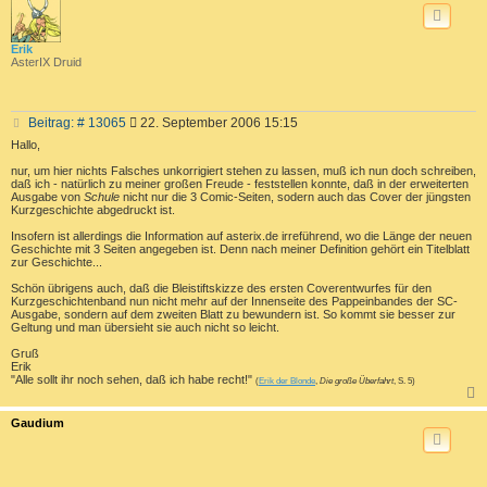
Erik
AsterIX Druid
B
Beitrag: # 13065
22. September 2006 15:15
e
Hallo,
i
t
nur, um hier nichts Falsches unkorrigiert stehen zu lassen, muß ich nun doch schreiben,
daß ich - natürlich zu meiner großen Freude - feststellen konnte, daß in der erweiterten
r
Ausgabe von
Schule
nicht nur die 3 Comic-Seiten, sodern auch das Cover der jüngsten
a
Kurzgeschichte abgedruckt ist.
g
Insofern ist allerdings die Information auf asterix.de irreführend, wo die Länge der neuen
Geschichte mit 3 Seiten angegeben ist. Denn nach meiner Definition gehört ein Titelblatt
zur Geschichte...
Schön übrigens auch, daß die Bleistiftskizze des ersten Coverentwurfes für den
Kurzgeschichtenband nun nicht mehr auf der Innenseite des Pappeinbandes der SC-
Ausgabe, sondern auf dem zweiten Blatt zu bewundern ist. So kommt sie besser zur
Geltung und man übersieht sie auch nicht so leicht.
Gruß
Erik
"Alle sollt ihr noch sehen, daß ich habe recht!"
(
Erik der Blonde
,
Die große Überfahrt
, S. 5)
c
Gaudium