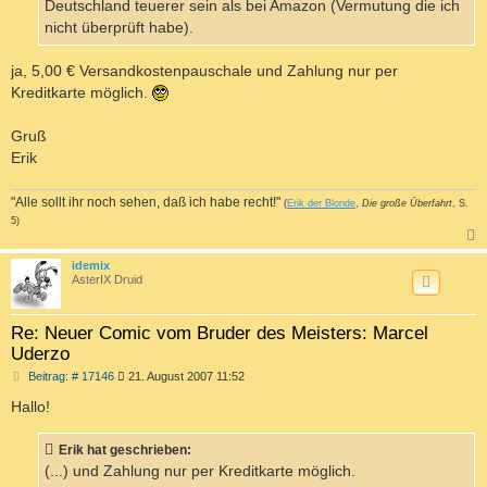
Deutschland teuerer sein als bei Amazon (Vermutung die ich
nicht überprüft habe).
ja, 5,00 € Versandkostenpauschale und Zahlung nur per
Kreditkarte möglich.
Gruß
Erik
"Alle sollt ihr noch sehen, daß ich habe recht!"
(
Erik der Blonde
,
Die große Überfahrt
, S.
5)
c
idemix
AsterIX Druid
Re: Neuer Comic vom Bruder des Meisters: Marcel
Uderzo
B
Beitrag: # 17146
21. August 2007 11:52
e
i
Hallo!
t
r
a
Erik hat geschrieben:
g
(...) und Zahlung nur per Kreditkarte möglich.