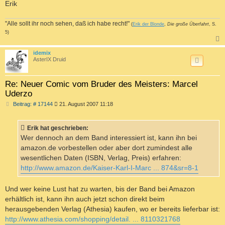
Erik
"Alle sollt ihr noch sehen, daß ich habe recht!"
(
Erik der Blonde
,
Die große Überfahrt
, S.
5)
c
idemix
AsterIX Druid
Re: Neuer Comic vom Bruder des Meisters: Marcel
Uderzo
B
Beitrag: # 17144
21. August 2007 11:18
e
i
t
Erik hat geschrieben:
r
a
Wer dennoch an dem Band interessiert ist, kann ihn bei
g
amazon.de vorbestellen oder aber dort zumindest alle
wesentlichen Daten (ISBN, Verlag, Preis) erfahren:
http://www.amazon.de/Kaiser-Karl-I-Marc ... 874&sr=8-1
Und wer keine Lust hat zu warten, bis der Band bei Amazon
erhältlich ist, kann ihn auch jetzt schon direkt beim
herausgebenden Verlag (Athesia) kaufen, wo er bereits lieferbar ist:
http://www.athesia.com/shopping/detail. ... 8110321768