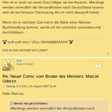
Hier ist er auch um einen Euro billiger als bei Amazon. Allerdings
werden vermutlich die Versandkosten nach Deutschland teuerer
sein als bei Amazon (Vermutung die ich nicht überprüft habe).
Wenn ich in nächster Zeit mal in die Nähe einer Athesia-
Buchhandlung komme, werde ich ihn sicherlich zumindest mal
durchblättern...
wuff! wuff! JAUL? JÅUL! GRRRØØØÅÅRRR!
Und so was schimpft sich Lyriker!
c
Erik
AsterIX Druid
Re: Neuer Comic vom Bruder des Meisters: Marcel
Uderzo
B
Beitrag: # 17145
21. August 2007 11:44
e
i
Hallo Marcus,
t
r
a
idemix hat geschrieben:
g
Allerdings werden vermutlich die Versandkosten nach