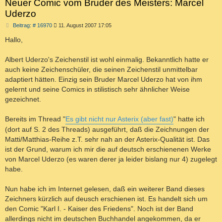
Neuer Comic vom Bruder des Meisters: Marcel
Uderzo
B
Beitrag: # 16970
11. August 2007 17:05
e
i
Hallo,
t
r
a
Albert Uderzo's Zeichenstil ist wohl einmalig. Bekanntlich hatte er
g
auch keine Zeichenschüler, die seinen Zeichenstil unmittelbar
adaptiert hätten. Einzig sein Bruder Marcel Uderzo hat von ihm
gelernt und seine Comics in stilistisch sehr ähnlicher Weise
gezeichnet.
Bereits im Thread "
Es gibt nicht nur Asterix (aber fast)
" hatte ich
(dort auf S. 2 des Threads) ausgeführt, daß die Zeichnungen der
Matti/Matthias-Reihe z.T. sehr nah an der Asterix-Qualität ist. Das
ist der Grund, warum ich mir die auf deutsch erschienenen Werke
von Marcel Uderzo (es waren derer ja leider bislang nur 4) zugelegt
habe.
Nun habe ich im Internet gelesen, daß ein weiterer Band dieses
Zeichners kürzlich auf deusch erschienen ist. Es handelt sich um
den Comic "Karl I. - Kaiser des Friedens". Noch ist der Band
allerdings nicht im deutschen Buchhandel angekommen, da er