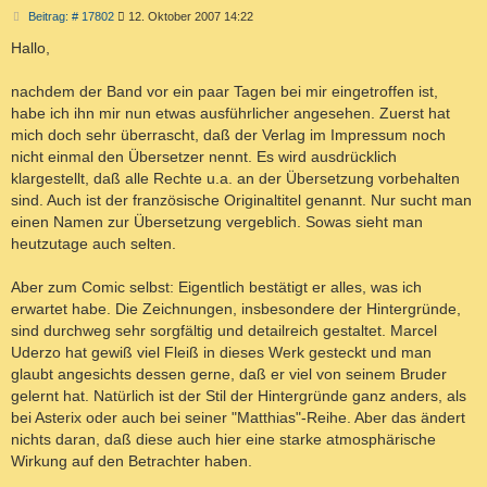
B
Beitrag: # 17802
12. Oktober 2007 14:22
e
i
Hallo,
t
r
a
nachdem der Band vor ein paar Tagen bei mir eingetroffen ist,
g
habe ich ihn mir nun etwas ausführlicher angesehen. Zuerst hat
mich doch sehr überrascht, daß der Verlag im Impressum noch
nicht einmal den Übersetzer nennt. Es wird ausdrücklich
klargestellt, daß alle Rechte u.a. an der Übersetzung vorbehalten
sind. Auch ist der französische Originaltitel genannt. Nur sucht man
einen Namen zur Übersetzung vergeblich. Sowas sieht man
heutzutage auch selten.
Aber zum Comic selbst: Eigentlich bestätigt er alles, was ich
erwartet habe. Die Zeichnungen, insbesondere der Hintergründe,
sind durchweg sehr sorgfältig und detailreich gestaltet. Marcel
Uderzo hat gewiß viel Fleiß in dieses Werk gesteckt und man
glaubt angesichts dessen gerne, daß er viel von seinem Bruder
gelernt hat. Natürlich ist der Stil der Hintergründe ganz anders, als
bei Asterix oder auch bei seiner "Matthias"-Reihe. Aber das ändert
nichts daran, daß diese auch hier eine starke atmosphärische
Wirkung auf den Betrachter haben.