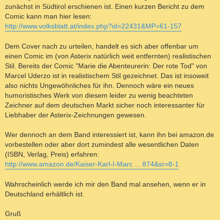
zunächst in Südtirol erschienen ist. Einen kurzen Bericht zu dem
Comic kann man hier lesen:
http://www.volksblatt.at/index.php?id=22431&MP=61-157
Dem Cover nach zu urteilen, handelt es sich aber offenbar um
einen Comic im (von Asterix natürlich weit entfernten) realistischen
Stil. Bereits der Comic "Marie die Abenteurerin: Der rote Tod" von
Marcel Uderzo ist in realistischem Stil gezeichnet. Das ist insoweit
also nichts Ungewöhnliches für ihn. Dennoch wäre ein neues
humoristisches Werk von diesem leider zu wenig beachteten
Zeichner auf dem deutschen Markt sicher noch interessanter für
Liebhaber der Asterix-Zeichnungen gewesen.
Wer dennoch an dem Band interessiert ist, kann ihn bei amazon.de
vorbestellen oder aber dort zumindest alle wesentlichen Daten
(ISBN, Verlag, Preis) erfahren:
http://www.amazon.de/Kaiser-Karl-I-Marc ... 874&sr=8-1
Wahrscheinlich werde ich mir den Band mal ansehen, wenn er in
Deutschland erhältlich ist.
Gruß