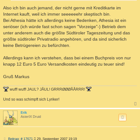
Also ich bin auch jemand, der nicht gerne mit Kreditkarte im
Internet kauft, weil ich immer seeeeeehr skeptisch bin.
Bei Athesia hätte ich allerdings keine Bedenken, Athesia ist ein
seriöser (ich würde fast schon sagen "Vorzeige"-) Betrieb dem
unter anderem auch die größte Südtiroler Tageszeitung und das
größte südtiroler Privatradio angehören, und da sind sicherlich
keine Betrügereien zu befürchten.
Allerdings kann ich verstehen, dass bei einem Buchpreis von nur
knapp 12 Euro 5 Euro Versandkosten eindeutig zu teuer sind!
Gruß Markus
wuff! wuff! JAUL? JÅUL! GRRRØØØÅÅRRR!
Und so was schimpft sich Lyriker!
c
Erik
AsterIX Druid
B
Beitrag: # 17671
29. September 2007 19:19