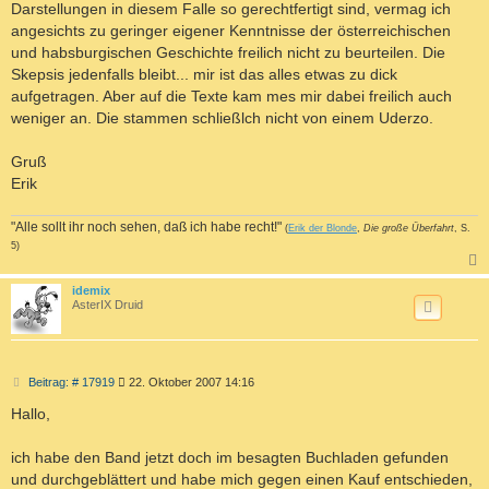
Darstellungen in diesem Falle so gerechtfertigt sind, vermag ich
angesichts zu geringer eigener Kenntnisse der österreichischen
und habsburgischen Geschichte freilich nicht zu beurteilen. Die
Skepsis jedenfalls bleibt... mir ist das alles etwas zu dick
aufgetragen. Aber auf die Texte kam mes mir dabei freilich auch
weniger an. Die stammen schließlch nicht von einem Uderzo.
Gruß
Erik
"Alle sollt ihr noch sehen, daß ich habe recht!"
(
Erik der Blonde
,
Die große Überfahrt
, S.
5)
c
idemix
AsterIX Druid
B
Beitrag: # 17919
22. Oktober 2007 14:16
e
i
Hallo,
t
r
a
ich habe den Band jetzt doch im besagten Buchladen gefunden
g
und durchgeblättert und habe mich gegen einen Kauf entschieden,