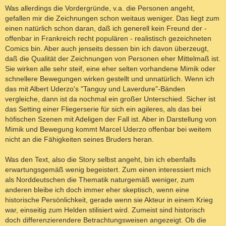
Was allerdings die Vordergründe, v.a. die Personen angeht,
gefallen mir die Zeichnungen schon weitaus weniger. Das liegt zum
einen natürlich schon daran, daß ich generell kein Freund der -
offenbar in Frankreich recht populären - realistisch gezeichneten
Comics bin. Aber auch jenseits dessen bin ich davon überzeugt,
daß die Qualität der Zeichnungen von Personen eher Mittelmaß ist.
Sie wirken alle sehr steif, eine eher selten vorhandene Mimik oder
schnellere Bewegungen wirken gestellt und unnatürlich. Wenn ich
das mit Albert Uderzo's "Tanguy und Laverdure"-Bänden
vergleiche, dann ist da nochmal ein großer Unterschied. Sicher ist
das Setting einer Fliegerserie für sich ein agileres, als das bei
höfischen Szenen mit Adeligen der Fall ist. Aber in Darstellung von
Mimik und Bewegung kommt Marcel Uderzo offenbar bei weitem
nicht an die Fähigkeiten seines Bruders heran.
Was den Text, also die Story selbst angeht, bin ich ebenfalls
erwartungsgemäß wenig begeistert. Zum einen interessiert mich
als Norddeutschen die Thematik naturgemäß weniger, zum
anderen bleibe ich doch immer eher skeptisch, wenn eine
historische Persönlichkeit, gerade wenn sie Akteur in einem Krieg
war, einseitig zum Helden stilisiert wird. Zumeist sind historisch
doch differenzierendere Betrachtungsweisen angezeigt. Ob die