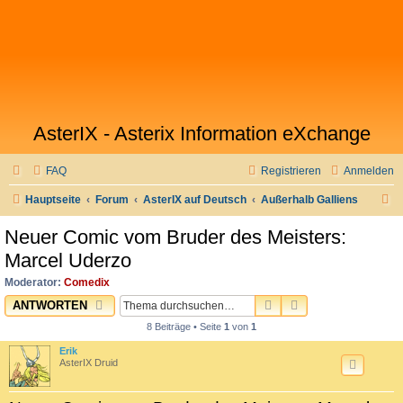
AsterIX - Asterix Information eXchange
FAQ
Registrieren
Anmelden
S
Hauptseite
Forum
AsterIX auf Deutsch
Außerhalb Galliens
u
Neuer Comic vom Bruder des Meisters:
c
Marcel Uderzo
h
Moderator:
Comedix
e
SUCHE
ERWEITERTE SU
ANTWORTEN
8 Beiträge • Seite
1
von
1
Erik
AsterIX Druid