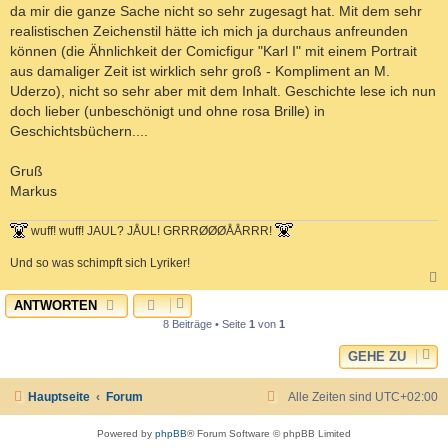
da mir die ganze Sache nicht so sehr zugesagt hat. Mit dem sehr
realistischen Zeichenstil hätte ich mich ja durchaus anfreunden
können (die Ähnlichkeit der Comicfigur "Karl I" mit einem Portrait
aus damaliger Zeit ist wirklich sehr groß - Kompliment an M.
Uderzo), nicht so sehr aber mit dem Inhalt. Geschichte lese ich nun
doch lieber (unbeschönigt und ohne rosa Brille) in
Geschichtsbüchern....
Gruß
Markus
wuff! wuff! JAUL? JÅUL! GRRRØØØÅÅRRR!
Und so was schimpft sich Lyriker!
ANTWORTEN
c
8 Beiträge • Seite
1
von
1
GEHE ZU
Hauptseite
Forum
Alle Zeiten sind
UTC+02:00
Powered by
phpBB
® Forum Software © phpBB Limited