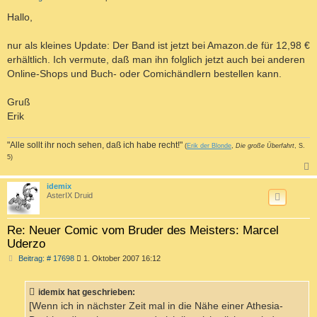
e
i
Hallo,
t
r
a
nur als kleines Update: Der Band ist jetzt bei Amazon.de für 12,98 €
g
erhältlich. Ich vermute, daß man ihn folglich jetzt auch bei anderen
Online-Shops und Buch- oder Comichändlern bestellen kann.
Gruß
Erik
"Alle sollt ihr noch sehen, daß ich habe recht!"
(
Erik der Blonde
,
Die große Überfahrt
, S.
5)
c
idemix
AsterIX Druid
Re: Neuer Comic vom Bruder des Meisters: Marcel
Uderzo
B
Beitrag: # 17698
1. Oktober 2007 16:12
e
i
t
idemix hat geschrieben:
r
a
[Wenn ich in nächster Zeit mal in die Nähe einer Athesia-
g