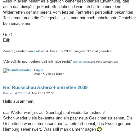
Alles in allem bedarf es eigentlich keiner gesonderten Erwähnung, daß
auch das diesjährige Fantreffen lohnend war. Ich hatte neben dem
Widertreffen der mir bereits vom letzten Fantreffen persönlich bekannten
Teilnehmer auch die Gelegenheit, ein paar mir noch unbekannte Gesichter
kennenzulernen.
Gruß
Erik
Zuletzt geändert von
Erik
am 4. Mai 2009 23:06, insgesamt 1-mal geändert.
"Alle sollt ihr noch sehen, daß ich habe recht!"
(
Erik der Blonde
,
Die große Überfahrt
, S. 5)
Lupus
AsterIX Village Elder
Re: Rückschau Asterix-Fantreffen 2009
B
Beitrag: # 23653
4. Mai 2009 22:58
e
i
Hallo zusammen,
t
r
a
das Wetter war (bis auf Sonntag) mal wieder fantastisch!
g
Schön wieder viele bekannte und ein paar neue Gesichter zu sehen. Die
Gespräche waren interessant, die Unterkunft genial, das Essen gut und
Hamburg sehenswert. Was soll man da mehr sagen