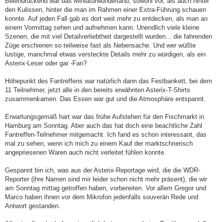
Beeindruckend war das Miniaturwunderland, sowohl vor, als auch hinter
den Kulissen, hinter die man im Rahmen einer Extra-Führung schauen
konnte. Auf jeden Fall gab es dort weit mehr zu entdecken, als man an
einem Vormittag sehen und aufnehmen kann. Unendlich viele kleine
Szenen, die mit viel Detailverliebtheit dargestellt wurden... die fahrenden
Züge erschienen so teilweise fast als Nebensache. Und wer wüßte
lustige, manchmal etwas versteckte Details mehr zu würdigen, als ein
Asterix-Leser oder gar -Fan?
Höhepunkt des Fantreffens war natürlich dann das Festbankett, bei dem
11 Teilnehmer, jetzt alle in den bereits erwähnten Asterix-T-Shirts
zusammenkamen. Das Essen war gut und die Atmosphäre entspannt.
Erwartungsgemäß hart war das frühe Aufstehen für den Fischmarkt in
Hamburg am Sonntag. Aber auch das hat doch eine beachtliche Zahl
Fantreffen-Teilnehmer mitgemacht. Ich fand es schon interessant, das
mal zu sehen, wenn ich mich zu einem Kauf der marktschrierisch
angepriesenen Waren auch nicht verleitet fühlen konnte.
Gespannt bin ich, was aus der Asterix-Reportage wird, die die WDR-
Reporter (ihre Namen sind mir leider schon nicht mehr präsent), die wir
am Sonntag mittag getroffen haben, vorbereiten. Vor allem Gregor und
Marco haben ihnen vor dem Mikrofon jedenfalls souverän Rede und
Antwort gestanden.