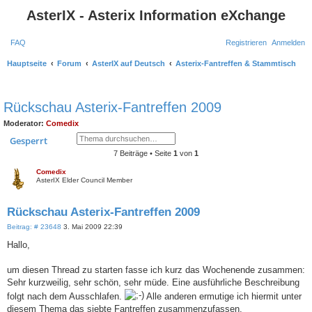
AsterIX - Asterix Information eXchange
FAQ
Registrieren
Anmelden
Hauptseite
Forum
AsterIX auf Deutsch
Asterix-Fantreffen & Stammtisch
S
Rückschau Asterix-Fantreffen 2009
u
Moderator:
Comedix
c
Suche
Erweiterte Suche
Gesperrt
h
7 Beiträge • Seite
1
von
1
e
Comedix
AsterIX Elder Council Member
Rückschau Asterix-Fantreffen 2009
B
Beitrag: # 23648
3. Mai 2009 22:39
e
i
Hallo,
t
r
a
um diesen Thread zu starten fasse ich kurz das Wochenende zusammen:
g
Sehr kurzweilig, sehr schön, sehr müde. Eine ausführliche Beschreibung
folgt nach dem Ausschlafen.
Alle anderen ermutige ich hiermit unter
diesem Thema das siebte Fantreffen zusammenzufassen.