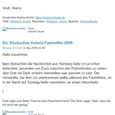
Gruß, Marco
Deutsches Asterix Archiv:
https://www.comedix.de
TwiX:
@Asterix-Archiv
, Mastodon:
@Asterix_Archiv
, Bluesky:
@comedix.de
Iwan
AsterIX Druid
Re: Rückschau Asterix-Fantreffen 2009
B
Beitrag: # 23649
3. Mai 2009 22:59
e
i
Hallo zusammen,
t
r
a
beim Betrachten der Nachrichten aus Hamburg hatte ich ja schon
g
befürchtet, jemanden von Euch zwischen den Polizeifronten zu sehen -
aber Gott sei Dank scheint niemandem was passiert zu sein. Der
Verwandte, bei dem ich unterkommen wollte während des Fantreffens, ist
in der Nacht auf Sonntag leider verstorben, an einem Herzinfarkt.
I.
Gott sagte zum Stein: "Und du wirst Feuerwehrmann!" Der Stein sagte: "Nein, dazu bin
ich nicht hart genug."
Erik
AsterIX Druid