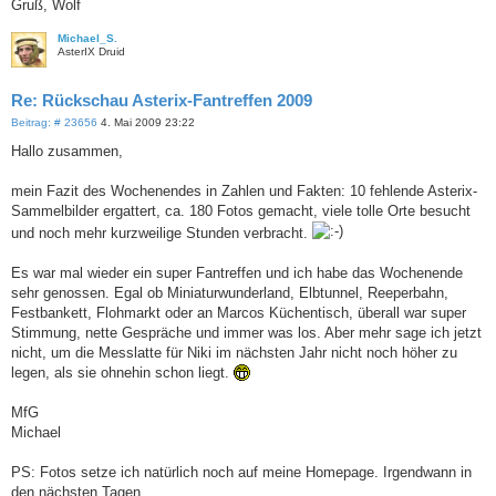
Gruß, Wolf
Michael_S.
AsterIX Druid
Re: Rückschau Asterix-Fantreffen 2009
B
Beitrag: # 23656
4. Mai 2009 23:22
e
i
Hallo zusammen,
t
r
a
mein Fazit des Wochenendes in Zahlen und Fakten: 10 fehlende Asterix-
g
Sammelbilder ergattert, ca. 180 Fotos gemacht, viele tolle Orte besucht
und noch mehr kurzweilige Stunden verbracht.
Es war mal wieder ein super Fantreffen und ich habe das Wochenende
sehr genossen. Egal ob Miniaturwunderland, Elbtunnel, Reeperbahn,
Festbankett, Flohmarkt oder an Marcos Küchentisch, überall war super
Stimmung, nette Gespräche und immer was los. Aber mehr sage ich jetzt
nicht, um die Messlatte für Niki im nächsten Jahr nicht noch höher zu
legen, als sie ohnehin schon liegt.
MfG
Michael
PS: Fotos setze ich natürlich noch auf meine Homepage. Irgendwann in
den nächsten Tagen.