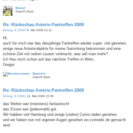
Maulaf
AsterIX Druid
Re: Rückschau Asterix-Fantreffen 2009
B
Beitrag: # 23665
6. Mai 2009 21:11
e
i
Hi,
t
auch für mich war das diesjährige Fantreffen wieder super, viel gesehen,
r
a
einige neue Asterixobjekte für meine Sammlung bekommen und eine
g
schöne Zeit mit netten Leuten verbracht, was will man mehr?
Ich freu mich schon auf das nächste Treffen in Wien,
Gregor
Batavirix
AsterIX Bard
Re: Rückschau Asterix-Fantreffen 2009
B
Beitrag: # 23692
11. Mai 2009 22:36
e
i
das Wetter war (meistens) fantastisch!
t
das Essen war (jedesmahl) gut.
r
a
Wir habben viel Hamburg und einige (vielen) Comic-laden gesehen.
g
und wir haben nun mit eigenen Augen gesehen wo comedix.de gemacht
wird.