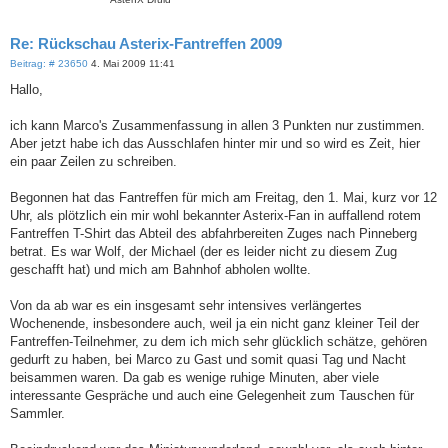
Re: Rückschau Asterix-Fantreffen 2009
B
Beitrag: # 23650
4. Mai 2009 11:41
e
i
Hallo,
t
r
a
ich kann Marco's Zusammenfassung in allen 3 Punkten nur zustimmen.
g
Aber jetzt habe ich das Ausschlafen hinter mir und so wird es Zeit, hier
ein paar Zeilen zu schreiben.
Begonnen hat das Fantreffen für mich am Freitag, den 1. Mai, kurz vor 12
Uhr, als plötzlich ein mir wohl bekannter Asterix-Fan in auffallend rotem
Fantreffen T-Shirt das Abteil des abfahrbereiten Zuges nach Pinneberg
betrat. Es war Wolf, der Michael (der es leider nicht zu diesem Zug
geschafft hat) und mich am Bahnhof abholen wollte.
Von da ab war es ein insgesamt sehr intensives verlängertes
Wochenende, insbesondere auch, weil ja ein nicht ganz kleiner Teil der
Fantreffen-Teilnehmer, zu dem ich mich sehr glücklich schätze, gehören
gedurft zu haben, bei Marco zu Gast und somit quasi Tag und Nacht
beisammen waren. Da gab es wenige ruhige Minuten, aber viele
interessante Gespräche und auch eine Gelegenheit zum Tauschen für
Sammler.