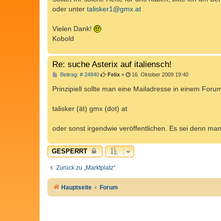
g
oder unter
talisker1@gmx.at
Vielen Dank!
Kobold
Re: suche Asterix auf italiensch!
B
Beitrag: # 24840
Felix
»
16. Oktober 2009 19:40
e
i
Prinzipiell sollte man eine Mailadresse in einem Forum
t
r
a
talisker (ät) gmx (dot) at
g
oder sonst irgendwie veröffentlichen. Es sei denn 
GESPERRT
Zurück zu „Marktplatz“
Hauptseite
Forum