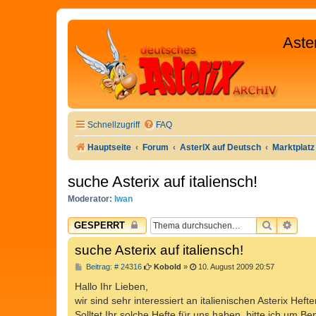
Aste
Schnellzugriff
FAQ
Hauptseite
Forum
AsterIX auf Deutsch
Marktplatz
suche Asterix auf italiensch!
Moderator:
Iwan
SUCHE
ERW
GESPERRT
suche Asterix auf italiensch!
B
Beitrag: # 24316
Kobold
»
10. August 2009 20:57
e
i
Hallo Ihr Lieben,
t
wir sind sehr interessiert an italienischen Asterix Hefte
r
a
Solltet Ihr solche Hefte für uns haben, bitte ich um B