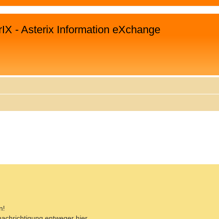
rIX - Asterix Information eXchange
EITERTE SUCHE
n!
enachrichtigung entweger hier