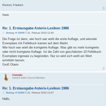
Rückert, Friedrich
Otario
Re: 1. Erstausgabe Asterix-Lexikon 1986
B
Beitrag: # 25868
21. Februar 2010 12:40
e
i
Die Frage ist dann, wie hoch war wohl die erste Auflage, und wieviele
t
Exemplare mit Fehldruck kamen auf dem Markt.
r
a
Wie hoch war wohl die korrigierte Auflage. Was gibt es mehr korrigierte
g
oder nicht korrigierte Auflage. Ist die Zahl von geschätzten 10 Fehldruck-
Exemplare irgenwie zu begründen. Nur so wird sich wohl ein Wert
ermitteln lassen.
Gruß Otario
Comedix
AsterIX Elder Council Member
Re: 1. Erstausgabe Asterix-Lexikon 1986
B
Beitrag: # 25869
21. Februar 2010 13:07
e
i
Hallo,
t
r