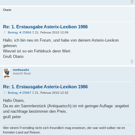
Otario
Re: 1. Erstausgabe Asterix-Lexikon 1986
B
Beitrag: # 25866
21. Februar 2010 12:09
e
i
Hallo, ich bin neu im Forum, und habe von deinem Asterix-Lexikon
t
gelesen.
r
a
Wieviel ist so ein Fehldruck denn Wert.
g
Gruß Otario
methusalix
AsterIX Bard
Re: 1. Erstausgabe Asterix-Lexikon 1986
B
Beitrag: # 25867
21. Februar 2010 12:32
e
i
Hallo Otario,
t
Da es ein Sammlerstück (Antiquarisch) ist mit geringer Auflage :angebot
r
a
und nachfrage bestimmen den Preis.
g
gruß peter
Wer einem Fremdling nicht sich freundlich mag erweisen, der war wohl selber nie im
fremden Land auf Reisen.