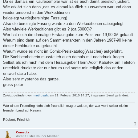
Da es damals ein Kaufexemplar war ist es auch damit preislich justiert.
Wie erklärt sich denn ,das es einmal käuflich zu erwerben war und dann
wieder umsonst in den Werkeditionen
beigelegt wurde(bereinigte Fassung)
Also die bereinigte Fasung wurde zu den Werkeditionen dabeigelegt
Also wieviele Werkeditionen gibt es ? (ca.50000)?
Wer hat noch die damalige Erstausgabe zum Preis von 19,90DM gekauft.
Warum sind dann auf den Sammlermärkten in den Jahren 1987-90 keine
dieser Fehldrucke aufgetaucht.
Warum wurde es nicht im Comic-Preiskatalog(Wäscher) aufgeführt.
Die Sachbearbeiterin musste ich auch damals mit nachdruck fragen.
Selbst als ich mich mit dem Herausgeber Herrn Adolf Kabatek am Telefon
unterhielt druckste der nur herum und sagte mir lediglich das er den
entwurf dazu habe.
Also sehr mysteriös das ganze.
gruss peter
Zuletzt geändert von
methusalix
am 21. Februar 2010 14:27, insgesamt 1-mal geändert.
Wer einem Fremdling nicht sich freundlich mag erweisen, der war wohl selber nie im
fremden Land auf Reisen.
Rückert, Friedrich
Comedix
AsterIX Elder Council Member