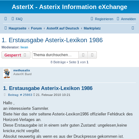
AsterIX - Asterix Information eXchange
FAQ
Registrieren
Anmelden
S
Hauptseite
Forum
AsterIX auf Deutsch
Marktplatz
u
1. Erstausgabe Asterix-Lexikon 1986
c
Moderator:
Iwan
h
Suche
Erweiterte Suche
Gesperrt
e
8 Beiträge • Seite
1
von
1
methusalix
AsterIX Bard
1. Erstausgabe Asterix-Lexikon 1986
B
Beitrag: # 25863
21. Februar 2010 10:21
e
i
Hallo ,
t
an interessierte Sammler.
r
a
Biete hier das sehr seltene Asterix-Lexikon1986 offizieller Fehldruck des
g
Horizont-Verlages an.
Diese Erstausgabe ist in einem sehr guten Zustand: ungelesen,keine
knicke,nicht vergilbt.
Absolut neuwertig als wenn es aus der Druckpresse gekommen ist.