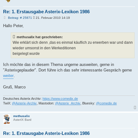
Re: 1. Erstausgabe Asterix-Lexikon 1986
B
Beitrag: # 25871
21. Februar 2010 14:19
e
i
Hallo Peter,
t
r
a
methusalix hat geschrieben:
g
Wie erklärt sich denn ,das es einmal käuflich zu erwerben war und dann
wieder umsonst in den Werkeditionen
beigelegt wurde
Ich möchte das in diesem Thema ungerne ausweiten, gerne in
"Asterixgeplauder". Dort führe ich das sehr interessante Gespräch gerne
weiter
.
Gruß, Marco
Deutsches Asterix Archiv:
https://www.comedix.de
TwiX:
@Asterix-Archiv
, Mastodon:
@Asterix_Archiv
, Bluesky:
@comedix.de
methusalix
AsterIX Bard
Re: 1. Erstausgabe Asterix-Lexikon 1986