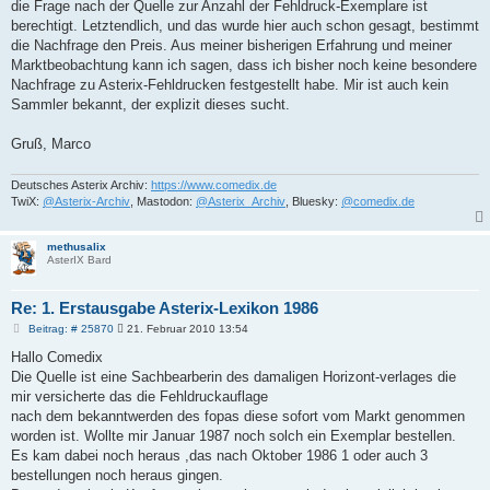
a
die Frage nach der Quelle zur Anzahl der Fehldruck-Exemplare ist
g
berechtigt. Letztendlich, und das wurde hier auch schon gesagt, bestimmt
die Nachfrage den Preis. Aus meiner bisherigen Erfahrung und meiner
Marktbeobachtung kann ich sagen, dass ich bisher noch keine besondere
Nachfrage zu Asterix-Fehldrucken festgestellt habe. Mir ist auch kein
Sammler bekannt, der explizit dieses sucht.
Gruß, Marco
Deutsches Asterix Archiv:
https://www.comedix.de
TwiX:
@Asterix-Archiv
, Mastodon:
@Asterix_Archiv
, Bluesky:
@comedix.de
methusalix
AsterIX Bard
Re: 1. Erstausgabe Asterix-Lexikon 1986
B
Beitrag: # 25870
21. Februar 2010 13:54
e
i
Hallo Comedix
t
Die Quelle ist eine Sachbearberin des damaligen Horizont-verlages die
r
a
mir versicherte das die Fehldruckauflage
g
nach dem bekanntwerden des fopas diese sofort vom Markt genommen
worden ist. Wollte mir Januar 1987 noch solch ein Exemplar bestellen.
Es kam dabei noch heraus ,das nach Oktober 1986 1 oder auch 3
bestellungen noch heraus gingen.