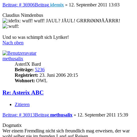
Beitrag: # 36906
Beitrag
idemix
»
12. September 2011 13:03
Claudius Nimdenbus
wuff! wuff! JAUL? JÅUL! GRRRØØØÅÅRRR!
Und so was schimpft sich Lyriker!
Nach oben
methusalix
AsterIX Bard
Beiträge:
5236
Registriert:
23. Juni 2006 20:15
Wohnort:
OWL
Re: Asterix ABC
Zitieren
Beitrag: # 36913
Beitrag
methusalix
»
12. September 2011 15:39
Dogmatix
Wer einem Fremdling nicht sich freundlich mag erweisen, der war
wohl selber nie im fremden Land auf Reisen.