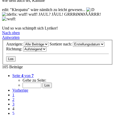
wie dem auch sei, Kantine
edit: "Kleopatra" wäre nämlich zu leicht gewesen...
wuff! wuff! JAUL? JÅUL! GRRRØØØÅÅRRR!
Und so was schimpft sich Lyriker!
Nach oben
Antworten
Anzeigen:
Sortiere nach:
Richtung:
105 Beiträge
Seite
4
von
7
Gehe zu Seite:
Vorherige
1
2
3
4
5