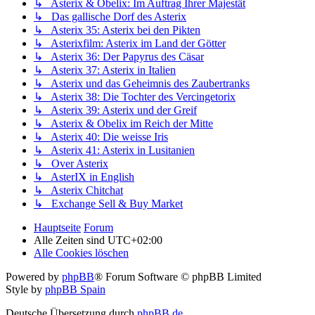
↳ Asterix & Obelix: Im Auftrag Ihrer Majestät
↳ Das gallische Dorf des Asterix
↳ Asterix 35: Asterix bei den Pikten
↳ Asterixfilm: Asterix im Land der Götter
↳ Asterix 36: Der Papyrus des Cäsar
↳ Asterix 37: Asterix in Italien
↳ Asterix und das Geheimnis des Zaubertranks
↳ Asterix 38: Die Tochter des Vercingetorix
↳ Asterix 39: Asterix und der Greif
↳ Asterix & Obelix im Reich der Mitte
↳ Asterix 40: Die weisse Iris
↳ Asterix 41: Asterix in Lusitanien
↳ Over Asterix
↳ AsterIX in English
↳ Asterix Chitchat
↳ Exchange Sell & Buy Market
Hauptseite
Forum
Alle Zeiten sind
UTC+02:00
Alle Cookies löschen
Powered by
phpBB
® Forum Software © phpBB Limited
Style by
phpBB Spain
Deutsche Übersetzung durch
phpBB.de