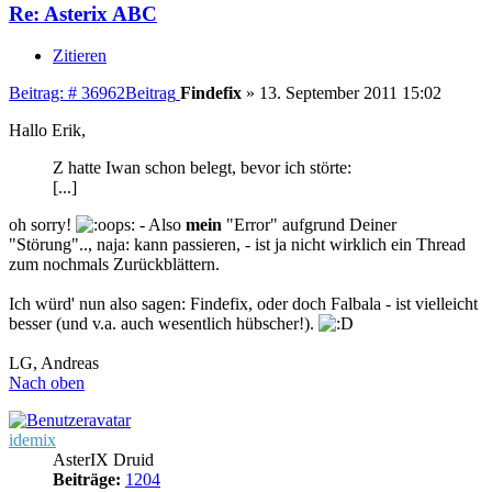
Re: Asterix ABC
Zitieren
Beitrag: # 36962
Beitrag
Findefix
»
13. September 2011 15:02
Hallo Erik,
Z hatte Iwan schon belegt, bevor ich störte:
[...]
oh sorry!
- Also
mein
"Error" aufgrund Deiner
"Störung".., naja: kann passieren, - ist ja nicht wirklich ein Thread
zum nochmals Zurückblättern.
Ich würd' nun also sagen: Findefix, oder doch Falbala - ist vielleicht
besser (und v.a. auch wesentlich hübscher!).
LG, Andreas
Nach oben
idemix
AsterIX Druid
Beiträge:
1204