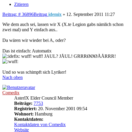
Zitieren
Beitrag: # 36896
Beitrag
idemix
»
12. September 2011 11:27
Wie dem auch sei, lassen wir X (X.te Legion gabs nämlich schon
zwei mal) und Y einfach aus..
Da wären wir wieder bei A, oder?
Das ist einfach: Automatix
wuff! wuff! JAUL? JÅUL! GRRRØØØÅÅRRR!
Und so was schimpft sich Lyriker!
Nach oben
Comedix
AsterIX Elder Council Member
Beiträge:
7753
Registriert:
20. November 2001 09:54
Wohnort:
Hamburg
Kontaktdaten:
Kontaktdaten von Comedix
Website