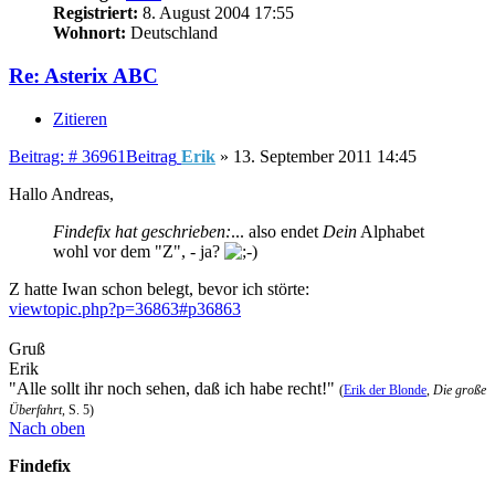
Registriert:
8. August 2004 17:55
Wohnort:
Deutschland
Re: Asterix ABC
Zitieren
Beitrag: # 36961
Beitrag
Erik
»
13. September 2011 14:45
Hallo Andreas,
Findefix hat geschrieben:
... also endet
Dein
Alphabet
wohl vor dem "Z", - ja?
Z hatte Iwan schon belegt, bevor ich störte:
viewtopic.php?p=36863#p36863
Gruß
Erik
"Alle sollt ihr noch sehen, daß ich habe recht!"
(
Erik der Blonde
,
Die große
Überfahrt
, S. 5)
Nach oben
Findefix