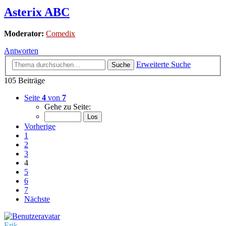
Asterix ABC
Moderator:
Comedix
Antworten
Erweiterte Suche
Suche
105 Beiträge
Seite
4
von
7
Gehe zu Seite:
Vorherige
1
2
3
4
5
6
7
Nächste
Erik