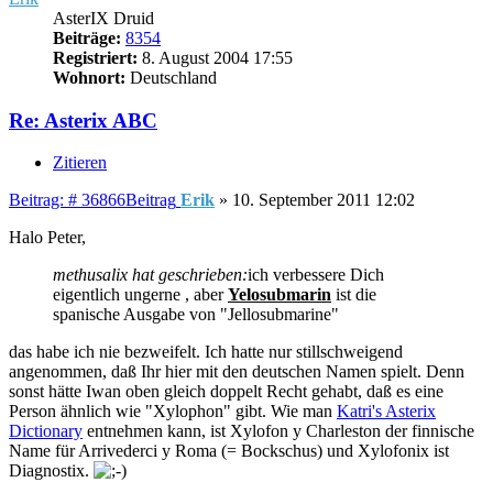
AsterIX Druid
Beiträge:
8354
Registriert:
8. August 2004 17:55
Wohnort:
Deutschland
Re: Asterix ABC
Zitieren
Beitrag: # 36866
Beitrag
Erik
»
10. September 2011 12:02
Halo Peter,
methusalix hat geschrieben:
ich verbessere Dich
eigentlich ungerne , aber
Yelosubmarin
ist die
spanische Ausgabe von "Jellosubmarine"
das habe ich nie bezweifelt. Ich hatte nur stillschweigend
angenommen, daß Ihr hier mit den deutschen Namen spielt. Denn
sonst hätte Iwan oben gleich doppelt Recht gehabt, daß es eine
Person ähnlich wie "Xylophon" gibt. Wie man
Katri's Asterix
Dictionary
entnehmen kann, ist Xylofon y Charleston der finnische
Name für Arrivederci y Roma (= Bockschus) und Xylofonix ist
Diagnostix.