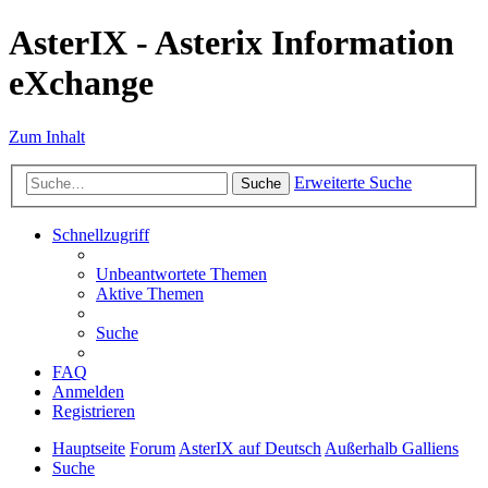
AsterIX - Asterix Information
eXchange
Zum Inhalt
Erweiterte Suche
Suche
Schnellzugriff
Unbeantwortete Themen
Aktive Themen
Suche
FAQ
Anmelden
Registrieren
Hauptseite
Forum
AsterIX auf Deutsch
Außerhalb Galliens
Suche