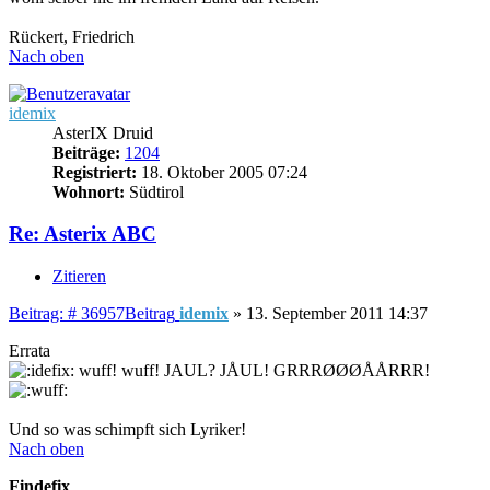
Rückert, Friedrich
Nach oben
idemix
AsterIX Druid
Beiträge:
1204
Registriert:
18. Oktober 2005 07:24
Wohnort:
Südtirol
Re: Asterix ABC
Zitieren
Beitrag: # 36957
Beitrag
idemix
»
13. September 2011 14:37
Errata
wuff! wuff! JAUL? JÅUL! GRRRØØØÅÅRRR!
Und so was schimpft sich Lyriker!
Nach oben
Findefix