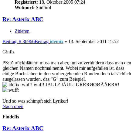
Registriert:
18. Oktober 2005 07:24
Wohnort:
Südtirol
Re: Asterix ABC
Zitieren
Beitrag: # 36966
Beitrag
idemix
»
13. September 2011 15:52
Ginfiz
PS: Zurückblättern muss man aber, um zu verhindern dass man den
gleichen Namen nochmal nennt. Wobei mir aufgefallen ist, dass
einige Buchstaben in den vorhergehenden Runden doch tatsächlich
ausgelassen wurden, das "G" zum Beispiel.
wuff! wuff! JAUL? JÅUL! GRRRØØØÅÅRRR!
Und so was schimpft sich Lyriker!
Nach oben
Findefix
Re: Asterix ABC