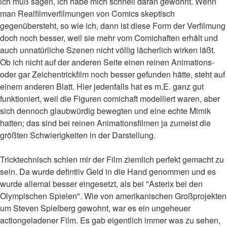
ich muß sagen, ich habe mich schnell daran gewöhnt. Wenn
man Realfilmverfilmungen von Comics skeptisch
gegenübersteht, so wie ich, dann ist diese Form der Verfilmung
doch noch besser, weil sie mehr vom Comichaften erhält und
auch unnatürliche Szenen nicht völlig lächerlich wirken läßt.
Ob ich nicht auf der anderen Seite einen reinen Animations-
oder gar Zeichentrickfilm noch besser gefunden hätte, steht auf
einem anderen Blatt. Hier jedenfalls hat es m.E. ganz gut
funktioniert, weil die Figuren comichaft modelliert waren, aber
sich dennoch glaubwürdig bewegten und eine echte Mimik
hatten; das sind bei reinen Animationsfilmen ja zumeist die
größten Schwierigkeiten in der Darstellung.
Tricktechnisch schien mir der Film ziemlich perfekt gemacht zu
sein. Da wurde defintiiv Geld in die Hand genommen und es
wurde allemal besser eingesetzt, als bei "Asterix bei den
Olympischen Spielen". Wie von amerikanischen Großprojekten
um Steven Spielberg gewohnt, war es ein ungeheuer
actiongeladener Film. Es gab eigentlich immer was zu sehen,