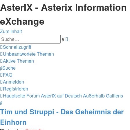
AsterIX - Asterix Information
eXchange
Zum Inhalt
Erweiterte
Suche
Suche
Schnellzugriff
Unbeantwortete Themen
Aktive Themen
Suche
FAQ
Anmelden
Registrieren
Hauptseite
Forum
AsterIX auf Deutsch
Außerhalb Galliens
Suche
Tim und Struppi - Das Geheimnis der
Einhorn