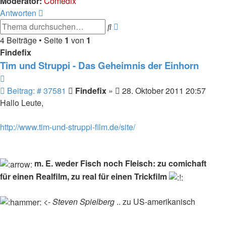
Moderator:
Comedix
Antworten
Erweiterte
Suche
Suche
4 Beiträge • Seite
1
von
1
Findefix
Tim und Struppi - Das Geheimnis der Einhorn
Zitieren
Beitrag
Beitrag: # 37581
Findefix
»
28. Oktober 2011 20:57
Hallo Leute,
http://www.tim-und-struppi-film.de/site/
m. E. weder Fisch noch Fleisch: zu comichaft
für einen Realfilm, zu real für einen Trickfilm
<-
Steven Spielberg
.. zu US-amerikanisch