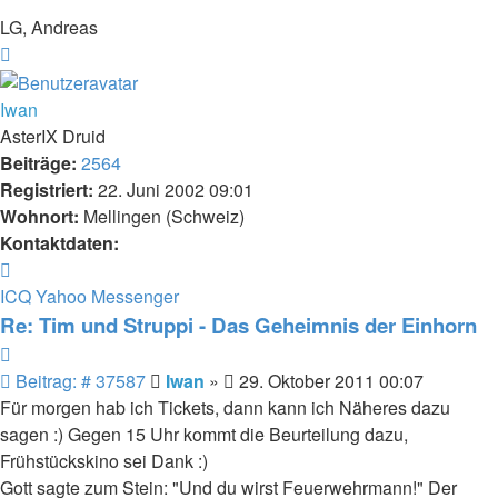
LG, Andreas
Nach
oben
Iwan
AsterIX Druid
Beiträge:
2564
Registriert:
22. Juni 2002 09:01
Wohnort:
Mellingen (Schweiz)
Kontaktdaten:
Kontaktdaten
von
ICQ
Yahoo Messenger
Iwan
Re: Tim und Struppi - Das Geheimnis der Einhorn
Zitieren
Beitrag
Beitrag: # 37587
Iwan
»
29. Oktober 2011 00:07
Für morgen hab ich Tickets, dann kann ich Näheres dazu
sagen :) Gegen 15 Uhr kommt die Beurteilung dazu,
Frühstückskino sei Dank :)
Gott sagte zum Stein: "Und du wirst Feuerwehrmann!" Der