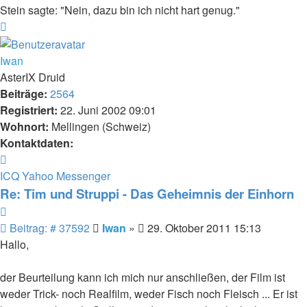
Stein sagte: "Nein, dazu bin ich nicht hart genug."
Nach
oben
Iwan
AsterIX Druid
Beiträge:
2564
Registriert:
22. Juni 2002 09:01
Wohnort:
Mellingen (Schweiz)
Kontaktdaten:
Kontaktdaten
von
ICQ
Yahoo Messenger
Iwan
Re: Tim und Struppi - Das Geheimnis der Einhorn
Zitieren
Beitrag
Beitrag: # 37592
Iwan
»
29. Oktober 2011 15:13
Hallo,
der Beurteilung kann ich mich nur anschließen, der Film ist
weder Trick- noch Realfilm, weder Fisch noch Fleisch ... Er ist