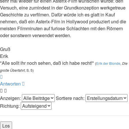
sehr mal wieder für einen Asterix-Film wünschen würde: den
Versuch, eine zumindest in der Grundkonzeption werkgetreue
Geschichte zu verfilmen. Dafür würde ich es glatt in Kauf
nehmen, daß ein Asterix-Film in Hollywood produziert und die
meisten Filmminuten auf furiose Schlachten mit den Römern
oder sonstwem verwendet werden.
Gruß
Erik
"Alle sollt ihr noch sehen, daß ich habe recht!"
(
Erik der Blonde
,
Die
große Überfahrt
, S. 5)
Nach
oben
Antworten
Anzeigen:
Sortiere nach:
Richtung: