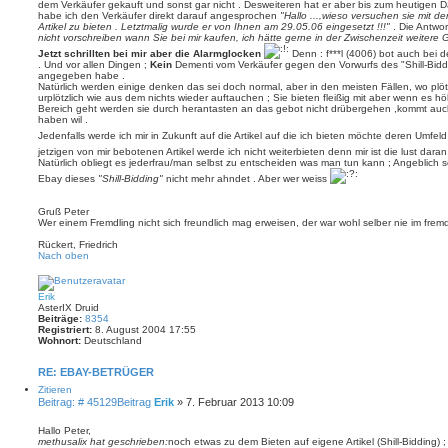
dem Verkäufer gekauft und sonst gar nicht . Desweiteren hat er aber bis zum heutigen 
habe ich den Verkäufer direkt darauf angesprochen
"Hallo ...,wieso versuchen sie mit dem
Artikel zu bieten . Letztmalig wurde er von Ihnen am 29.05.06 eingesetzt !!!"
. Die Antwort
nicht vorschreiben wann Sie bei mir kaufen, ich hätte gerne in der Zwischenzeit weitere Ges
Jetzt schrillten bei mir aber die Alarmglocken
Denn : f***l (4006) bot auch bei
. Und vor allen Dingen ;
Kein
Dementi vom Verkäufer gegen den Vorwurfs des "Shill-Biddin
angegeben habe .
Natürlich werden einige denken das sei doch normal, aber in den meisten Fällen, wo plöt
urplötzlich wie aus dem nichts wieder auftauchen ; Sie bieten fleißig mit aber wenn es h
Bereich geht werden sie durch herantasten an das gebot nicht drübergehen ,kommt auch 
haben wil .
Jedenfalls werde ich mir in Zukunft auf die Artikel auf die ich bieten möchte deren Umf
jetzigen von mir bebotenen Artikel werde ich nicht weiterbieten denn mir ist die lust dar
Natürlich obliegt es jederfrau/man selbst zu entscheiden was man tun kann ; Angeblich s
Ebay dieses
"Shill-Bidding"
nicht mehr ahndet . Aber wer weiss
Gruß Peter
Wer einem Fremdling nicht sich freundlich mag erweisen, der war wohl selber nie im fre
Rückert, Friedrich
Nach oben
Erik
AsterIX Druid
Beiträge:
8354
Registriert:
8. August 2004 17:55
Wohnort:
Deutschland
RE: EBAY-BETRÜGER
Zitieren
Beitrag: # 45129
Beitrag
Erik
»
7. Februar 2013 10:09
Hallo Peter,
methusalix hat geschrieben:
noch etwas zu dem Bieten auf eigene Artikel (Shill-Bidding) 