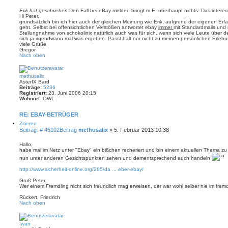
Erik hat geschrieben:
Den Fall bei eBay melden bringt m.E. überhaupt nichts. Das interessi
Hi Peter,
grundsätzlich bin ich hier auch der gleichen Meinung wie Erik, aufgrund der eigenen Er
geht. Selbst bei offensichtlichen Verstößen antwortet ebay
immer
mit Standardmails und m
Stellungnahme von schokolinix natürlich auch was für sich, wenn sich viele Leute über
sich ja irgendwann mal was ergeben. Passt halt nur nicht zu meinen persönlichen Erlebn
viele Grüße
Gregor
Nach oben
methusalix
AsterIX Bard
Beiträge:
5236
Registriert:
23. Juni 2006 20:15
Wohnort:
OWL
RE: EBAY-BETRÜGER
Zitieren
Beitrag: # 45102
Beitrag
methusalix
»
5. Februar 2013 10:38
Hallo,
habe mal im Netz unter "Ebay" ein bißchen recheriert und bin einem aktuellen Thema 
nun unter anderen Gesichtspunkten sehen und dementsprechend auch handeln
http://www.sicherheit-online.org/285/da ... eber-ebay/
Gruß Peter
Wer einem Fremdling nicht sich freundlich mag erweisen, der war wohl selber nie im fre
Rückert, Friedrich
Nach oben
Iwan