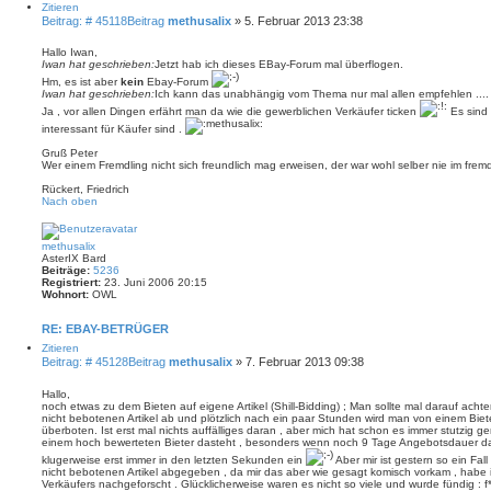
Zitieren
Beitrag: # 45118
Beitrag
methusalix
»
5. Februar 2013 23:38
Hallo Iwan,
Iwan hat geschrieben:
Jetzt hab ich dieses EBay-Forum mal überflogen.
Hm, es ist aber
kein
Ebay-Forum
Iwan hat geschrieben:
Ich kann das unabhängig vom Thema nur mal allen empfehlen ....
Ja , vor allen Dingen erfährt man da wie die gewerblichen Verkäufer ticken
Es sind 
interessant für Käufer sind .
Gruß Peter
Wer einem Fremdling nicht sich freundlich mag erweisen, der war wohl selber nie im fre
Rückert, Friedrich
Nach oben
methusalix
AsterIX Bard
Beiträge:
5236
Registriert:
23. Juni 2006 20:15
Wohnort:
OWL
RE: EBAY-BETRÜGER
Zitieren
Beitrag: # 45128
Beitrag
methusalix
»
7. Februar 2013 09:38
Hallo,
noch etwas zu dem Bieten auf eigene Artikel (Shill-Bidding) ; Man sollte mal darauf acht
nicht bebotenen Artikel ab und plötzlich nach ein paar Stunden wird man von einem Bie
überboten. Ist erst mal nichts auffälliges daran , aber mich hat schon es immer stutzi
einem hoch bewerteten Bieter dasteht , besonders wenn noch 9 Tage Angebotsdauer das
klugerweise erst immer in den letzten Sekunden ein
Aber mir ist gestern so ein Fal
nicht bebotenen Artikel abgegeben , da mir das aber wie gesagt komisch vorkam , habe
Verkäufers nachgeforscht . Glücklicherweise waren es nicht so viele und wurde fündig : f*