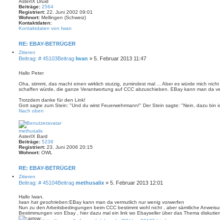
AsterIX Druid
Beiträge:
2564
Registriert:
22. Juni 2002 09:01
Wohnort:
Mellingen (Schweiz)
Kontaktdaten:
Kontaktdaten von Iwan
RE: EBAY-BETRÜGER
Zitieren
Beitrag: # 45103
Beitrag
Iwan
»
5. Februar 2013 11:47
Hallo Peter
Oha, stimmt, das macht einen wirklich stutzig, zumindest mal ... Aber es würde mich ni
schaffen würde, die ganze Verantwortung auf CCC abzuschieben. EBay kann man da ver
Trotzdem danke für den Link!
Gott sagte zum Stein: "Und du wirst Feuerwehrmann!" Der Stein sagte: "Nein, dazu bin ic
Nach oben
methusalix
AsterIX Bard
Beiträge:
5236
Registriert:
23. Juni 2006 20:15
Wohnort:
OWL
RE: EBAY-BETRÜGER
Zitieren
Beitrag: # 45104
Beitrag
methusalix
»
5. Februar 2013 12:01
Hallo Iwan,
Iwan hat geschrieben:
EBay kann man da vermutlich nur wenig vorwerfen
Nun zu den Arbeitsbedingungen beim CCC bestimmt wohl nicht , aber sämtliche Anwei
Bestimmungen von Ebay , hier dazu mal ein link wo Ebayseller über das Thema diskutie