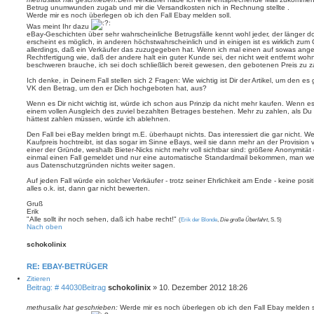
Betrug unumwunden zugab und mir die Versandkosten nich in Rechnung stellte .
Werde mir es noch überlegen ob ich den Fall Ebay melden soll.
Was meint Ihr dazu
eBay-Geschichten über sehr wahrscheinliche Betrugsfälle kennt wohl jeder, der länger do
erscheint es möglich, in anderen höchstwahrscheinlich und in einigen ist es wirklich zum 
allerdings, daß ein Verkäufer das zuzugegeben hat. Wenn ich mal einen auf sowas ang
Rechtfertigung wie, daß der andere halt ein guter Kunde sei, der nicht weit entfernt woh
beschweren brauche, ich sei doch schließlich bereit gewesen, den gebotenen Preis zu z
Ich denke, in Deinem Fall stellen sich 2 Fragen: Wie wichtig ist Dir der Artikel, um den e
VK den Betrag, um den er Dich hochgeboten hat, aus?
Wenn es Dir nicht wichtig ist, würde ich schon aus Prinzip da nicht mehr kaufen. Wenn es 
einem vollen Ausgleich des zuviel bezahlten Betrages bestehen. Mehr zu zahlen, als D
hättest zahlen müssen, würde ich ablehnen.
Den Fall bei eBay melden bringt m.E. überhaupt nichts. Das interessiert die gar nicht. 
Kaufpreis hochtreibt, ist das sogar im Sinne eBays, weil sie dann mehr an der Provision
einer der Gründe, weshalb Bieter-Nicks nicht mehr voll sichtbar sind: größere Anonymität
einmal einen Fall gemeldet und nur eine automatische Standardmail bekommen, man we
aus Datenschutzgründen nichts weiter sagen.
Auf jeden Fall würde ein solcher Verkäufer - trotz seiner Ehrlichkeit am Ende - keine po
alles o.k. ist, dann gar nicht bewerten.
Gruß
Erik
"Alle sollt ihr noch sehen, daß ich habe recht!"
(
Erik der Blonde
,
Die große Überfahrt
, S. 5)
Nach oben
schokolinix
RE: EBAY-BETRÜGER
Zitieren
Beitrag: # 44030
Beitrag
schokolinix
»
10. Dezember 2012 18:26
methusalix hat geschrieben:
Werde mir es noch überlegen ob ich den Fall Ebay melden s