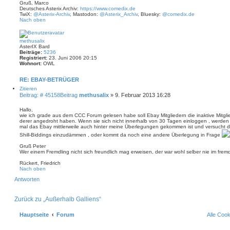
Gruß, Marco
Deutsches Asterix Archiv:
https://www.comedix.de
TwiX:
@Asterix-Archiv
, Mastodon:
@Asterix_Archiv
, Bluesky:
@comedix.de
Nach oben
methusalix
AsterIX Bard
Beiträge:
5236
Registriert:
23. Juni 2006 20:15
Wohnort:
OWL
RE: EBAY-BETRÜGER
Zitieren
Beitrag: # 45158
Beitrag
methusalix
»
9. Februar 2013 16:28
Hallo,
wie ich grade aus dem CCC Forum gelesen habe soll Ebay Mitgliedern die inaktive Mitgli
derer angedroht haben. Wenn sie sich nicht innerhalb von 30 Tagen einloggen , werden
mal das Ebay mittlerweile auch hinter meine Überlegungen gekommen ist und versucht dam
Shill-Biddings einzudämmen , oder kommt da noch eine andere Überlegung in Frage
Gruß Peter
Wer einem Fremdling nicht sich freundlich mag erweisen, der war wohl selber nie im fre
Rückert, Friedrich
Nach oben
Antworten
Zurück zu „Außerhalb Galliens“
Hauptseite
Forum
Alle Coo