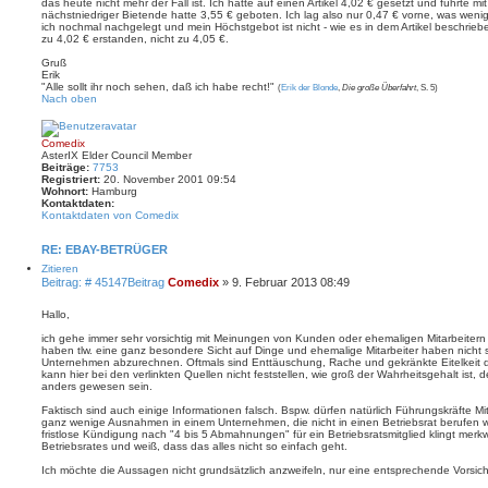
das heute nicht mehr der Fall ist. Ich hatte auf einen Artikel 4,02 € gesetzt und führte 
nächstniedriger Bietende hatte 3,55 € geboten. Ich lag also nur 0,47 € vorne, was wenig
ich nochmal nachgelegt und mein Höchstgebot ist nicht - wie es in dem Artikel beschrieb
zu 4,02 € erstanden, nicht zu 4,05 €.
Gruß
Erik
"Alle sollt ihr noch sehen, daß ich habe recht!"
(
Erik der Blonde
,
Die große Überfahrt
, S. 5)
Nach oben
Comedix
AsterIX Elder Council Member
Beiträge:
7753
Registriert:
20. November 2001 09:54
Wohnort:
Hamburg
Kontaktdaten:
Kontaktdaten von Comedix
RE: EBAY-BETRÜGER
Zitieren
Beitrag: # 45147
Beitrag
Comedix
»
9. Februar 2013 08:49
Hallo,
ich gehe immer sehr vorsichtig mit Meinungen von Kunden oder ehemaligen Mitarbeitern 
haben tlw. eine ganz besondere Sicht auf Dinge und ehemalige Mitarbeiter haben nicht s
Unternehmen abzurechnen. Oftmals sind Enttäuschung, Rache und gekränkte Eitelkeit d
kann hier bei den verlinkten Quellen nicht feststellen, wie groß der Wahrheitsgehalt ist
anders gewesen sein.
Faktisch sind auch einige Informationen falsch. Bspw. dürfen natürlich Führungskräfte Mitg
ganz wenige Ausnahmen in einem Unternehmen, die nicht in einen Betriebsrat berufen
fristlose Kündigung nach "4 bis 5 Abmahnungen" für ein Betriebsratsmitglied klingt merkwü
Betriebsrates und weiß, dass das alles nicht so einfach geht.
Ich möchte die Aussagen nicht grundsätzlich anzweifeln, nur eine entsprechende Vorsi