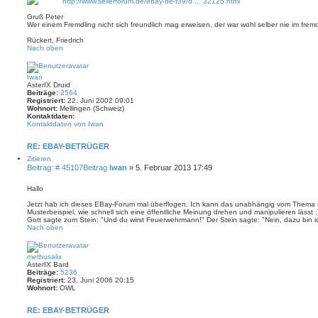
http://www.sellerforum.de/ebay-de-f39/d ... 32125.html
Gruß Peter
Wer einem Fremdling nicht sich freundlich mag erweisen, der war wohl selber nie im fre
Rückert, Friedrich
Nach oben
Iwan
AsterIX Druid
Beiträge:
2564
Registriert:
22. Juni 2002 09:01
Wohnort:
Mellingen (Schweiz)
Kontaktdaten:
Kontaktdaten von Iwan
RE: EBAY-BETRÜGER
Zitieren
Beitrag: # 45107
Beitrag
Iwan
»
5. Februar 2013 17:49
Hallo
Jetzt hab ich dieses EBay-Forum mal überflogen. Ich kann das unabhängig vom Thema n
Musterbeispiel, wie schnell sich eine öffentliche Meinung drehen und manipulieren lässt :
Gott sagte zum Stein: "Und du wirst Feuerwehrmann!" Der Stein sagte: "Nein, dazu bin ic
Nach oben
methusalix
AsterIX Bard
Beiträge:
5236
Registriert:
23. Juni 2006 20:15
Wohnort:
OWL
RE: EBAY-BETRÜGER