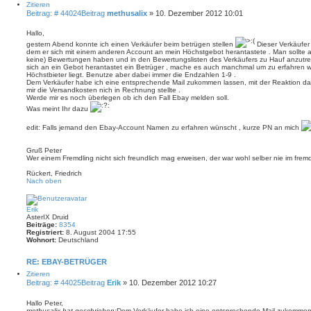
Zitieren
Beitrag: # 44024
Beitrag
methusalix
»
10. Dezember 2012 10:01
Hallo,
gestern Abend konnte ich einen Verkäufer beim betrügen stellen
Dieser Verkäufer
dem er sich mit einem anderen Account an mein Höchstgebot herantastete . Man sollte 
keine) Bewertungen haben und in den Bewertungslisten des Verkäufers zu Hauf anzutreffe
sich an ein Gebot herantastet ein Betrüger , mache es auch manchmal um zu erfahren w
Höchstbieter liegt. Benutze aber dabei immer die Endzahlen 1-9 .
Dem Verkäufer habe ich eine entsprechende Mail zukommen lassen, mit der Reaktion 
mir die Versandkosten nich in Rechnung stellte .
Werde mir es noch überlegen ob ich den Fall Ebay melden soll.
Was meint Ihr dazu
edit: Falls jemand den Ebay-Account Namen zu erfahren wünscht , kurze PN an mich
Gruß Peter
Wer einem Fremdling nicht sich freundlich mag erweisen, der war wohl selber nie im fre
Rückert, Friedrich
Nach oben
Erik
AsterIX Druid
Beiträge:
8354
Registriert:
8. August 2004 17:55
Wohnort:
Deutschland
RE: EBAY-BETRÜGER
Zitieren
Beitrag: # 44025
Beitrag
Erik
»
10. Dezember 2012 10:27
Hallo Peter,
methusalix hat geschrieben:
Dem Verkäufer habe ich eine entsprechende Mail zukommen 