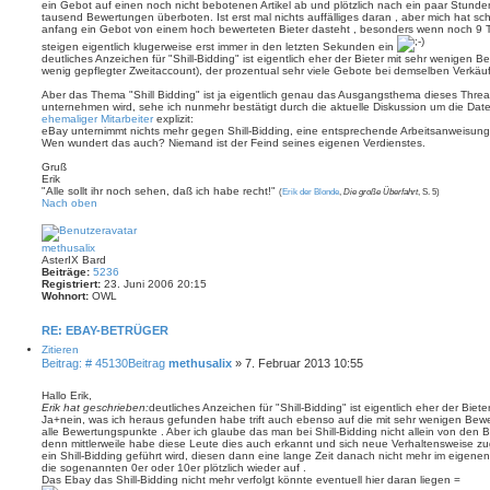
ein Gebot auf einen noch nicht bebotenen Artikel ab und plötzlich nach ein paar Stunde
tausend Bewertungen überboten. Ist erst mal nichts auffälliges daran , aber mich hat 
anfang ein Gebot von einem hoch bewerteten Bieter dasteht , besonders wenn noch 9
steigen eigentlich klugerweise erst immer in den letzten Sekunden ein
deutliches Anzeichen für "Shill-Bidding" ist eigentlich eher der Bieter mit sehr wenigen 
wenig gepflegter Zweitaccount), der prozentual sehr viele Gebote bei demselben Verkä
Aber das Thema "Shill Bidding" ist ja eigentlich genau das Ausgangsthema dieses Thre
unternehmen wird, sehe ich nunmehr bestätigt durch die aktuelle Diskussion um die D
ehemaliger Mitarbeiter
explizit:
eBay unternimmt nichts mehr gegen Shill-Bidding, eine entsprechende Arbeitsanweisung i
Wen wundert das auch? Niemand ist der Feind seines eigenen Verdienstes.
Gruß
Erik
"Alle sollt ihr noch sehen, daß ich habe recht!"
(
Erik der Blonde
,
Die große Überfahrt
, S. 5)
Nach oben
methusalix
AsterIX Bard
Beiträge:
5236
Registriert:
23. Juni 2006 20:15
Wohnort:
OWL
RE: EBAY-BETRÜGER
Zitieren
Beitrag: # 45130
Beitrag
methusalix
»
7. Februar 2013 10:55
Hallo Erik,
Erik hat geschrieben:
deutliches Anzeichen für "Shill-Bidding" ist eigentlich eher der Bi
Ja+nein, was ich heraus gefunden habe trift auch ebenso auf die mit sehr wenigen Bew
alle Bewertungspunkte . Aber ich glaube das man bei Shill-Bidding nicht allein von den
denn mittlerweile habe diese Leute dies auch erkannt und sich neue Verhaltensweise zu
ein Shill-Bidding geführt wird, diesen dann eine lange Zeit danach nicht mehr im eigen
die sogenannten 0er oder 10er plötzlich wieder auf .
Das Ebay das Shill-Bidding nicht mehr verfolgt könnte eventuell hier daran liegen =