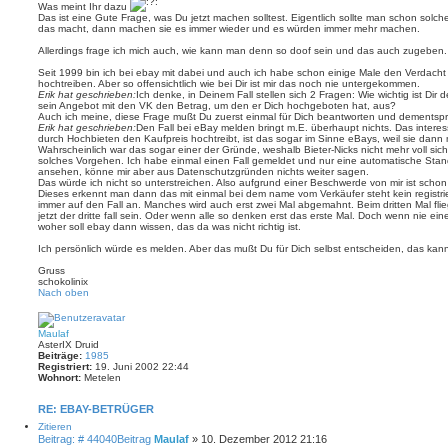
Was meint Ihr dazu
Das ist eine Gute Frage, was Du jetzt machen solltest. Eigentlich sollte man schon solc
das macht, dann machen sie es immer wieder und es würden immer mehr machen.
Allerdings frage ich mich auch, wie kann man denn so doof sein und das auch zugeben
Seit 1999 bin ich bei ebay mit dabei und auch ich habe schon einige Male den Verdacht
hochtreiben. Aber so offensichtlich wie bei Dir ist mir das noch nie untergekommen.
Erik hat geschrieben:
Ich denke, in Deinem Fall stellen sich 2 Fragen: Wie wichtig ist Dir 
sein Angebot mit den VK den Betrag, um den er Dich hochgeboten hat, aus?
Auch ich meine, diese Frage mußt Du zuerst einmal für Dich beantworten und dementsp
Erik hat geschrieben:
Den Fall bei eBay melden bringt m.E. überhaupt nichts. Das interess
durch Hochbieten den Kaufpreis hochtreibt, ist das sogar im Sinne eBays, weil sie dann
Wahrscheinlich war das sogar einer der Gründe, weshalb Bieter-Nicks nicht mehr voll sicht
solches Vorgehen. Ich habe einmal einen Fall gemeldet und nur eine automatische St
ansehen, könne mir aber aus Datenschutzgründen nichts weiter sagen.
Das würde ich nicht so unterstreichen. Also aufgrund einer Beschwerde von mir ist scho
Dieses erkennt man dann das mit einmal bei dem name vom Verkäufer steht kein registri
immer auf den Fall an. Manches wird auch erst zwei Mal abgemahnt. Beim dritten Mal fli
jetzt der dritte fall sein. Oder wenn alle so denken erst das erste Mal. Doch wenn nie ei
woher soll ebay dann wissen, das da was nicht richtig ist.
Ich persönlich würde es melden. Aber das mußt Du für Dich selbst entscheiden, das kan
Gruss
schokolinix
Nach oben
Maulaf
AsterIX Druid
Beiträge:
1985
Registriert:
19. Juni 2002 22:44
Wohnort:
Metelen
RE: EBAY-BETRÜGER
Zitieren
Beitrag: # 44040
Beitrag
Maulaf
»
10. Dezember 2012 21:16