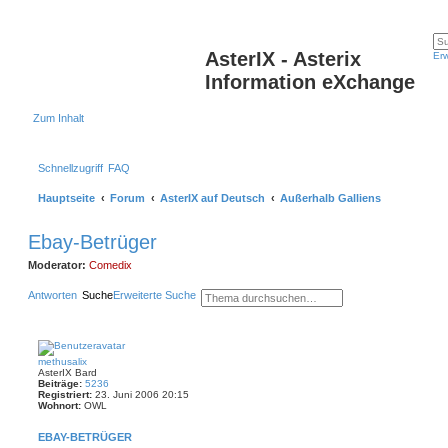
AsterIX - Asterix
Erw
Information eXchange
Zum Inhalt
Schnellzugriff
FAQ
Hauptseite
Forum
AsterIX auf Deutsch
Außerhalb Galliens
Ebay-Betrüger
Moderator:
Comedix
Antworten
Suche
Erweiterte Suche
methusalix
AsterIX Bard
Beiträge:
5236
Registriert:
23. Juni 2006 20:15
Wohnort:
OWL
EBAY-BETRÜGER